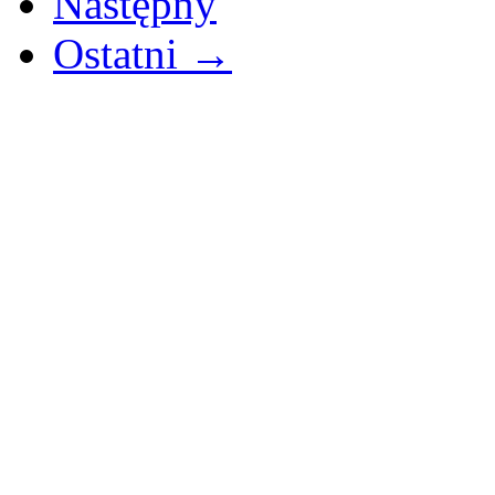
Następny
Ostatni →