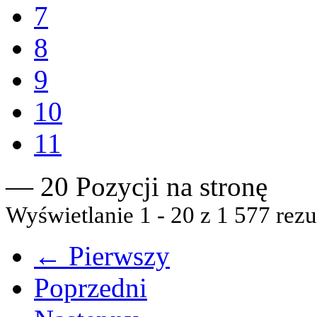
7
8
9
10
11
— 20 Pozycji na stronę
Wyświetlanie 1 - 20 z 1 577 rezu
← Pierwszy
Poprzedni