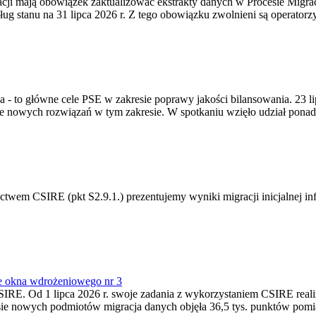
gracji mają obowiązek zaktualizować ekstrakty danych w Procesie Migr
ug stanu na 31 lipca 2026 r. Z tego obowiązku zwolnieni są operator
ia - to główne cele PSE w zakresie poprawy jakości bilansowania. 23 
 nowych rozwiązań w tym zakresie. W spotkaniu wzięło udział ponad 
m CSIRE (pkt S2.9.1.) prezentujemy wyniki migracji inicjalnej info
e okna wdrożeniowego nr 3
SIRE. Od 1 lipca 2026 r. swoje zadania z wykorzystaniem CSIRE real
esie nowych podmiotów migracja danych objęła 36,5 tys. punktów pom