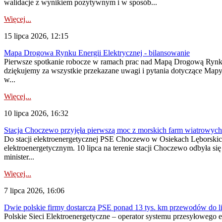
walidacje z wynikiem pozytywnym i w sposób...
Więcej...
15 lipca 2026, 12:15
Mapa Drogowa Rynku Energii Elektrycznej - bilansowanie
Pierwsze spotkanie robocze w ramach prac nad Mapą Drogową Rynku En
dziękujemy za wszystkie przekazane uwagi i pytania dotyczące Map
w...
Więcej...
10 lipca 2026, 16:32
Stacja Choczewo przyjęła pierwszą moc z morskich farm wiatrowych
Do stacji elektroenergetycznej PSE Choczewo w Osiekach Lęborskich 
elektroenergetycznym. 10 lipca na terenie stacji Choczewo odbyła si
minister...
Więcej...
7 lipca 2026, 16:06
Dwie polskie firmy dostarczą PSE ponad 13 tys. km przewodów do li
Polskie Sieci Elektroenergetyczne – operator systemu przesyłoweg