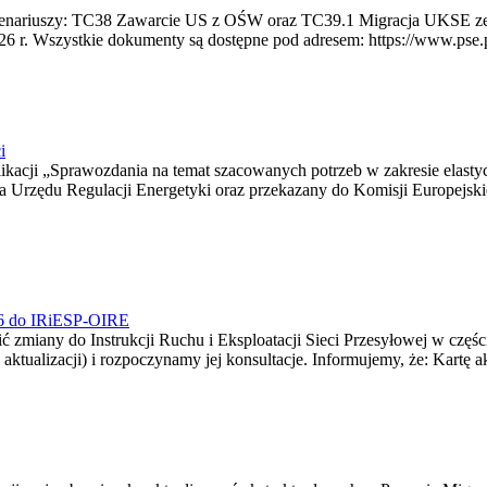
 scenariuszy: TC38 Zawarcie US z OŚW oraz TC39.1 Migracja UKSE 
6 r. Wszystkie dokumenty są dostępne pod adresem: https://www.pse.pl/
i
blikacji „Sprawozdania na temat szacowanych potrzeb w zakresie elast
sa Urzędu Regulacji Energetyki oraz przekazany do Komisji Europejs
026 do IRiESP-OIRE
 zmiany do Instrukcji Ruchu i Eksploatacji Sieci Przesyłowej w częśc
 aktualizacji) i rozpoczynamy jej konsultacje. Informujemy, że: Kartę 