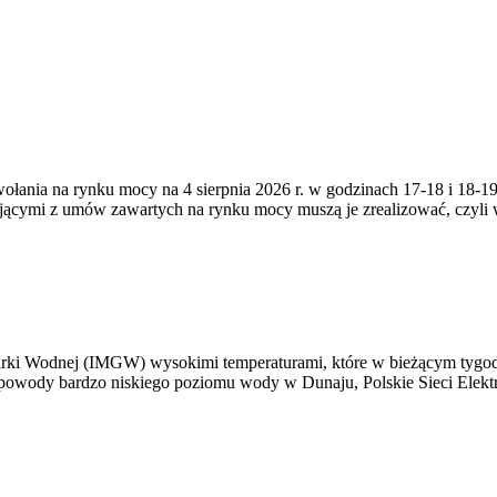
zywołania na rynku mocy na 4 sierpnia 2026 r. w godzinach 17-18 i 18
jącymi z umów zawartych na rynku mocy muszą je zrealizować, czyli
arki Wodnej (IMGW) wysokimi temperaturami, które w bieżącym tygod
powody bardzo niskiego poziomu wody w Dunaju, Polskie Sieci Elektr