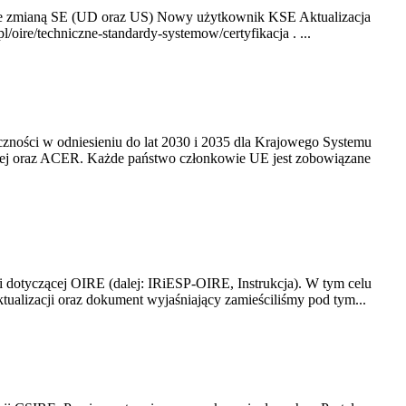
ze zmianą SE (UD oraz US) Nowy użytkownik KSE Aktualizacja
oire/techniczne-standardy-systemow/certyfikacja . ...
yczności w odniesieniu do lat 2030 i 2035 dla Krajowego Systemu
kiej oraz ACER. Każde państwo członkowie UE jest zobowiązane
i dotyczącej OIRE (dalej: IRiESP-OIRE, Instrukcja). W tym celu
aktualizacji oraz dokument wyjaśniający zamieściliśmy pod tym...