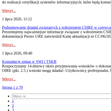
do realizacji certyfikacji systemów informacyjnych, które będą komu
Więcej...
1 lipca 2026, 11:12
Podsumowanie działań związanych z wdrożeniem CSIRE w czerwc
Prezentujemy najważniejsze informacje związane z wdrożeniem CSIRE
dokumentacji Prezes URE zatwierdził Kartę aktualizacji nr CC/06/202
Więcej...
1 lipca 2026, 09:40
Konsultacje zmian w SWI i TSKB
Rozpoczynamy 14-dniowy okres przyjmowania wniosków o dokonani
OIRE (pkt. 2.5.) wnioski mogą składać: Użytkownicy profesjonalni, 
Więcej...
Strona 1 z 79
1
2
3