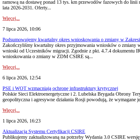
ramową na dostawę ponad 13 tys. km przewodów fazowych do linii na
lata 2026-2031. Oferty...
Więcej...
7 lipca 2026, 10:06
Podsumowujemy kwartalny okres wnioskowania o zmiany w Zakres
Zakończyliśmy kwartalny okres przyjmowania wniosków o zmiany w 
wnioski od Uczestników migracji. Zgodnie z pkt. 4.7.4 dokumentu I
wnioskowania o zmiany w ZDM CSIRE są...
Więcej...
6 lipca 2026, 12:54
PSE i WOT wzmacniają ochronę infrastruktury krytycznej
Polskie Sieci Elektroenergetyczne i 2. Lubelska Brygada Obrony Tery
geopolityczna i agresywne działania Rosji powodują, że wymagane je
Więcej...
1 lipca 2026, 16:23
Aktualizacja Systemu Certyfikacji CSIRE
Publikujemy zaktualizowaną na potrzeby Wydania 3.0 CSIRE wersję 