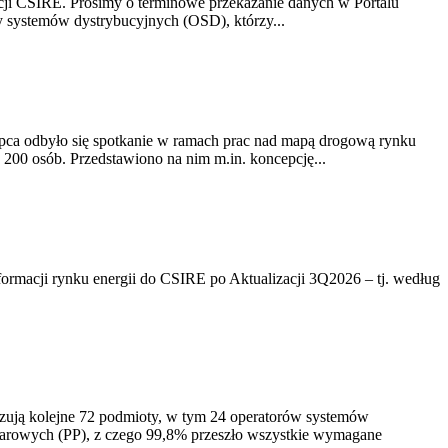
acji CSIRE. Prosimy o terminowe przekazanie danych w Portalu
zy systemów dystrybucyjnych (OSD), którzy...
lipca odbyło się spotkanie w ramach prac nad mapą drogową rynku
200 osób. Przedstawiono na nim m.in. koncepcję...
rmacji rynku energii do CSIRE po Aktualizacji 3Q2026 – tj. według
izują kolejne 72 podmioty, w tym 24 operatorów systemów
iarowych (PP), z czego 99,8% przeszło wszystkie wymagane