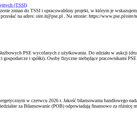
yjnych (TSSI)
enie zmian do TSSI i opracowaliśmy projekt, w którym je wskazujemy
rzesłać na adres: oire.it@pse.pl . Na stronie: https://www.pse.pl/oir
 służbowych PSE wycofanych z użytkowania. Do udziału w aukcji (dru
i gospodarcze i spółki). Osoby fizyczne niebędące pracownikami PSE i
rgetycznym w czerwcu 2026 r. Jakość bilansowania handlowego nadal 
edzialne za Bilansowanie (POB) odpowiadają finansowo za różnicę mię