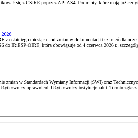
nikować się z CSIRE poprzez API AS4. Podmioty, które mają już certyf
u 2026
 z ostatniego miesiąca –od zmian w dokumentacji i szkoleń dla ucze
6 do IRiESP‑OIRE, która obowiązuje od 4 czerwca 2026 r.; szczegóły i
e zmian w Standardach Wymiany Informacji (SWI) oraz Technicznyc
Użytkownicy uprawnieni, Użytkownicy instytucjonalni. Termin zgłasza