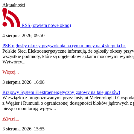
Aktualności
RSS
(otwiera nowe okno)
4 sierpnia 2026, 09:50
PSE ogłosiły okresy przywołania na rynku mocy na 4 sierpnia br.
Polskie Sieci Elektroenergetyczne informują, że ogłosiły okresy pr
wszystkie podmioty, które są objęte obowiązkami mocowymi wynika
Wytwórcy...
Więcej...
3 sierpnia 2026, 16:08
Krajowy System Elektroenergetyczny gotowy na falę upałów!
W związku z prognozowanymi przez Instytut Meteorologii i Gospod
z Węgier i Rumunii o ograniczonej dostępności bloków jądrowych z 
bieżąco monitorują wpływ...
Więcej...
3 sierpnia 2026, 15:55