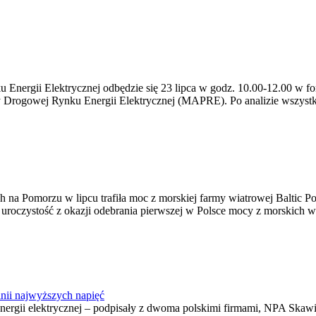
ergii Elektrycznej odbędzie się 23 lipca w godz. 10.00-12.00 w form
y Drogowej Rynku Energii Elektrycznej (MAPRE). Po analizie wszystk
na Pomorzu w lipcu trafiła moc z morskiej farmy wiatrowej Baltic Pow
ę uroczystość z okazji odebrania pierwszej w Polsce mocy z morskich w
nii najwyższych napięć
o energii elektrycznej – podpisały z dwoma polskimi firmami, NPA S