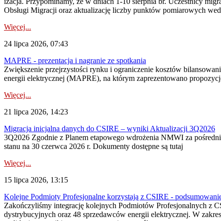
izacja. Przypominamy, że w dniach 1-10 sierpnia br. Uczestnicy mi
Obsługi Migracji oraz aktualizację liczby punktów pomiarowych wedł
Więcej...
24 lipca 2026, 07:43
MAPRE - prezentacja i nagranie ze spotkania
Zwiększenie przejrzystości rynku i ograniczenie kosztów bilansowan
energii elektrycznej (MAPRE), na którym zaprezentowano propozycje
Więcej...
21 lipca 2026, 14:23
Migracja inicjalna danych do CSIRE – wyniki Aktualizacji 3Q2026
3Q2026 Zgodnie z Planem etapowego wdrożenia NMWI za pośrednictwe
stanu na 30 czerwca 2026 r. Dokumenty dostępne są tutaj
Więcej...
15 lipca 2026, 13:15
Kolejne Podmioty Profesjonalne korzystają z CSIRE - podsumowani
Zakończyliśmy integrację kolejnych Podmiotów Profesjonalnych z C
dystrybucyjnych oraz 48 sprzedawców energii elektrycznej. W zakr