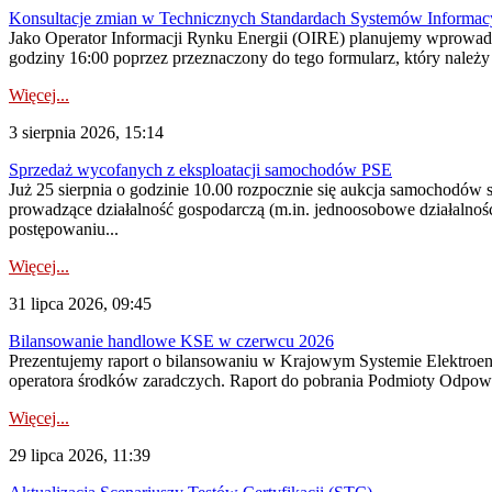
Konsultacje zmian w Technicznych Standardach Systemów Informac
Jako Operator Informacji Rynku Energii (OIRE) planujemy wprowadz
godziny 16:00 poprzez przeznaczony do tego formularz, który należy p
Więcej...
3 sierpnia 2026, 15:14
Sprzedaż wycofanych z eksploatacji samochodów PSE
Już 25 sierpnia o godzinie 10.00 rozpocznie się aukcja samochodów
prowadzące działalność gospodarczą (m.in. jednoosobowe działalnośc
postępowaniu...
Więcej...
31 lipca 2026, 09:45
Bilansowanie handlowe KSE w czerwcu 2026
Prezentujemy raport o bilansowaniu w Krajowym Systemie Elektroene
operatora środków zaradczych. Raport do pobrania Podmioty Odpowi
Więcej...
29 lipca 2026, 11:39