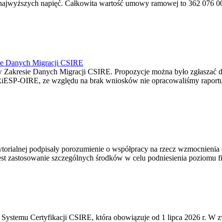
jwyższych napięć. Całkowita wartość umowy ramowej to 362 076 000,0
ie Danych Migracji CSIRE
Zakresie Danych Migracji CSIRE. Propozycje można było zgłaszać d
RiESP-OIRE, ze względu na brak wniosków nie opracowaliśmy raportu 
torialnej podpisały porozumienie o współpracy na rzecz wzmocnienia o
st zastosowanie szczególnych środków w celu podniesienia poziomu fizy
Systemu Certyfikacji CSIRE, która obowiązuje od 1 lipca 2026 r. W 