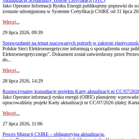
Aktualizacja Scenariuszy Testów Certyfikacji (STC)
Jako Operator Informacji Rynku Energii publikujemy poprawki do
zostanie udostępniona w Systemie Certyfikacji CSIRE od 31 lipca 202
Więcej...
29 lipca 2026, 09:39
Sprawozdanie na temat szacowanych potrzeb w zakresie elastycznośc
Polskie Sieci Elektroenergetyczne informują o sporządzeniu oraz pu
Elektroenergetycznego”. Dokument został zatwierdzony przez Preze
do...
Więcej...
28 lipca 2026, 14:29
Rozpoczynamy konsultacje projektu Karty aktualizacji nr CC/07/2
Jako Operator informacji rynku energii (OIRE) planujemy wprowadzić
opracowaliśmy projekt Karty aktualizacji nr CC/07/2026 (dalej: Karta
Więcej...
27 lipca 2026, 11:06
Proces Migracji CSIRE – obligatoryjna aktualizacja.