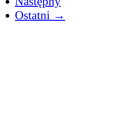
Następny
Ostatni →