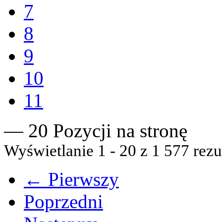
7
8
9
10
11
— 20 Pozycji na stronę
Wyświetlanie 1 - 20 z 1 577 rezu
← Pierwszy
Poprzedni