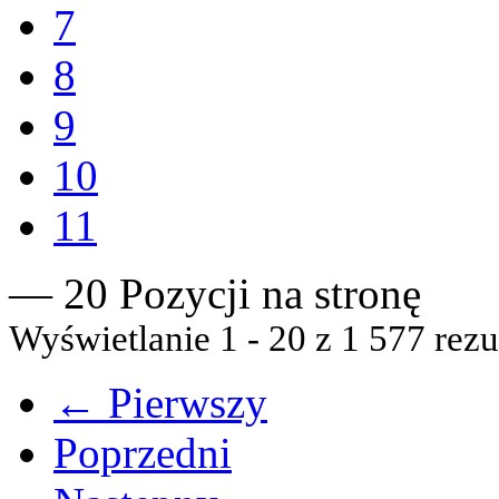
7
8
9
10
11
— 20 Pozycji na stronę
Wyświetlanie 1 - 20 z 1 577 rezu
← Pierwszy
Poprzedni