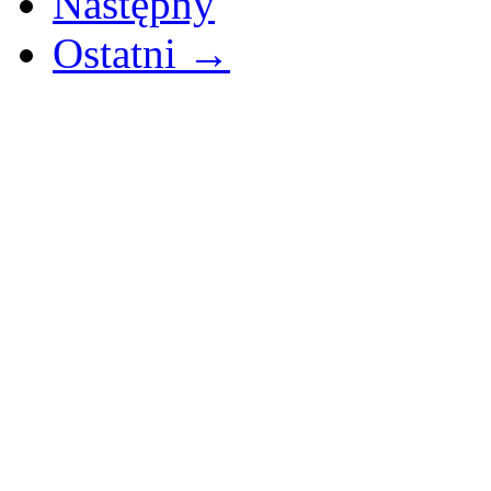
Następny
Ostatni →