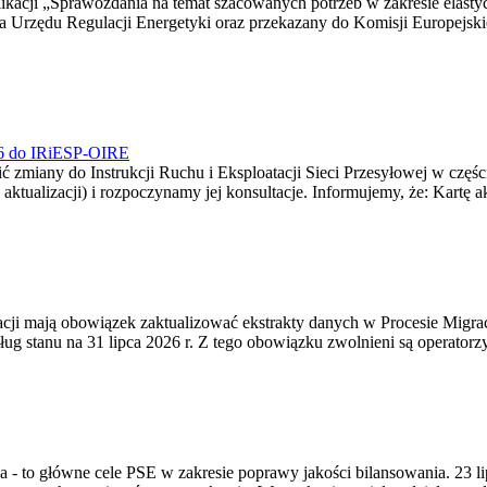
blikacji „Sprawozdania na temat szacowanych potrzeb w zakresie elast
sa Urzędu Regulacji Energetyki oraz przekazany do Komisji Europejs
026 do IRiESP-OIRE
 zmiany do Instrukcji Ruchu i Eksploatacji Sieci Przesyłowej w częśc
 aktualizacji) i rozpoczynamy jej konsultacje. Informujemy, że: Kartę 
gracji mają obowiązek zaktualizować ekstrakty danych w Procesie Migr
ug stanu na 31 lipca 2026 r. Z tego obowiązku zwolnieni są operator
ia - to główne cele PSE w zakresie poprawy jakości bilansowania. 23 