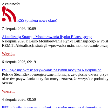
Aktualności
RSS
(otwiera nowe okno)
7 sierpnia 2026, 10:09
Aktualizacja Strategii Monitorowania Rynku Bilansującego
6 sierpnia 2026 r. Biuro Monitorowania Rynku Bilansującego w Polsk
REMIT. Aktualizacja strategii wprowadza m.in. monitorowanie bież
Więcej...
6 sierpnia 2026, 09:19
PSE ogłosiły okresy przywołania na rynku mocy na 6 sierpnia br.
Polskie Sieci Elektroenergetyczne informują, że ogłosiły okresy prz
okresów przywołania na rynku mocy oznacza, że wszystkie podmiot
okresie...
Więcej...
4 sierpnia 2026, 09:50
PSE ogłosiły okresy przywołania na rynku mocy na 4 sierpnia br.