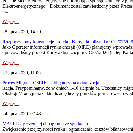
Polskie Sieci Elektroenergetyczne informują o sporządzeniu oraz pu
Elektroenergetycznego”. Dokument został zatwierdzony przez Preze
do...
Więcej...
28 lipca 2026, 14:29
Rozpoczynamy konsultacje projektu Karty aktualizacji nr CC/07/2
Jako Operator informacji rynku energii (OIRE) planujemy wprowadzić
opracowaliśmy projekt Karty aktualizacji nr CC/07/2026 (dalej: Karta
Więcej...
27 lipca 2026, 11:06
Proces Migracji CSIRE – obligatoryjna aktualizacja.
izacja. Przypominamy, że w dniach 1-10 sierpnia br. Uczestnicy mi
Obsługi Migracji oraz aktualizację liczby punktów pomiarowych wedł
Więcej...
24 lipca 2026, 07:43
MAPRE - prezentacja i nagranie ze spotkania
Zwiększenie przejrzystości rynku i ograniczenie kosztów bilansowan