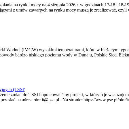
zywołania na rynku mocy na 4 sierpnia 2026 r. w godzinach 17-18 i 18
jącymi z umów zawartych na rynku mocy muszą je zrealizować, czyli
arki Wodnej (IMGW) wysokimi temperaturami, które w bieżącym tygod
powody bardzo niskiego poziomu wody w Dunaju, Polskie Sieci Elektr
yjnych (TSSI)
enie zmian do TSSI i opracowaliśmy projekt, w którym je wskazujemy
rzesłać na adres: oire.it@pse.pl . Na stronie: https://www.pse.pl/oir