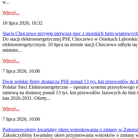
w...
Więcej...
10 lipca 2026, 16:32
Stacja Choczewo przyjęła pierwszą moc z morskich farm wiatrowych
Do stacji elektroenergetycznej PSE Choczewo w Osiekach Lęborskich 
elektroenergetycznym. 10 lipca na terenie stacji Choczewo odbyła si
minister...
Więcej...
7 lipca 2026, 16:06
Dwie polskie firmy dostarczą PSE ponad 13 tys. km przewodów do li
Polskie Sieci Elektroenergetyczne – operator systemu przesyłoweg
ramową na dostawę ponad 13 tys. km przewodów fazowych do linii na
lata 2026-2031. Oferty...
Więcej...
7 lipca 2026, 10:06
Podsumowujemy kwartalny okres wnioskowania o zmiany w Zakres
Zakończyliśmy kwartalny okres przyjmowania wniosków o zmiany w 