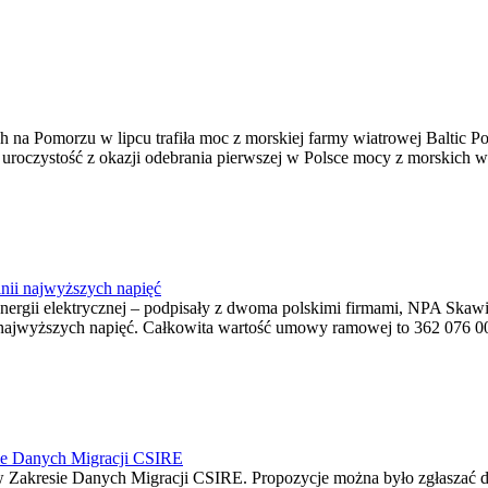
na Pomorzu w lipcu trafiła moc z morskiej farmy wiatrowej Baltic Pow
ę uroczystość z okazji odebrania pierwszej w Polsce mocy z morskich w
nii najwyższych napięć
o energii elektrycznej – podpisały z dwoma polskimi firmami, NPA S
jwyższych napięć. Całkowita wartość umowy ramowej to 362 076 000,0
ie Danych Migracji CSIRE
Zakresie Danych Migracji CSIRE. Propozycje można było zgłaszać d