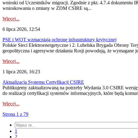
wnioski od Uczestników migracji. Zgodnie z pkt. 4.7.4 dokumentu I
wnioskowania o zmiany w ZDM CSIRE są...
Więcej...
6 lipca 2026, 12:54
PSE i WOT wzmacniają ochronę infrastruktury krytycznej
Polskie Sieci Elektroenergetyczne i 2. Lubelska Brygada Obrony Tery
geopolityczna i agresywne działania Rosji powodują, że wymagane je
Więcej...
1 lipca 2026, 16:23
Aktualizacja Systemu Certyfikacji CSIRE
Publikujemy zaktualizowaną na potrzeby Wydania 3.0 CSIRE wersję 
do realizacji certyfikacji systemów informacyjnych, które będą komu
Więcej...
Strona 1 z 79
1
2