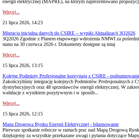
energii elektrycznej (MAPRE), na którym zaprezentowano propozycje
Więcej...
21 lipca 2026, 14:23
Migracja inicjalna danych do CSIRE – wyniki Aktualizacji 3Q2026
3Q2026 Zgodnie z Planem etapowego wdrożenia NMWI za pośrednictwe
stanu na 30 czerwca 2026 r. Dokumenty dostępne są tutaj
Więcej...
15 lipca 2026, 13:15
Kolejne Podmioty Profesjonalne korzystają z CSIRE - podsumowani
Zakończyliśmy integrację kolejnych Podmiotów Profesjonalnych z C
dystrybucyjnych oraz 48 sprzedawców energii elektrycznej. W zakr
walidacje z wynikiem pozytywnym i w sposób...
Więcej...
15 lipca 2026, 12:15
Mapa Drogowa Rynku Energii Elektrycznej - bilansowanie
Pierwsze spotkanie robocze w ramach prac nad Mapą Drogową Rynku En
dziękujemy za wszystkie przekazane uwagi i pytania dotyczące Map