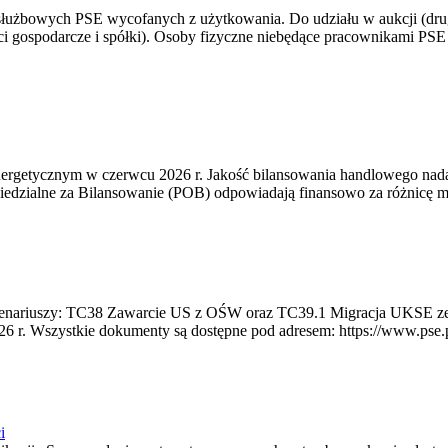
 służbowych PSE wycofanych z użytkowania. Do udziału w aukcji (dru
i gospodarcze i spółki). Osoby fizyczne niebędące pracownikami PSE i
rgetycznym w czerwcu 2026 r. Jakość bilansowania handlowego nadal 
edzialne za Bilansowanie (POB) odpowiadają finansowo za różnicę mię
 scenariuszy: TC38 Zawarcie US z OŚW oraz TC39.1 Migracja UKSE 
6 r. Wszystkie dokumenty są dostępne pod adresem: https://www.pse.pl/
i