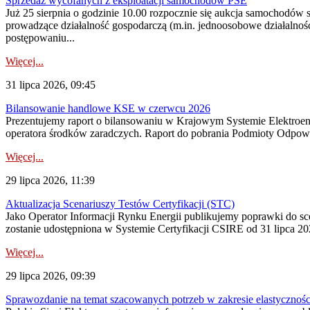
Sprzedaż wycofanych z eksploatacji samochodów PSE
Już 25 sierpnia o godzinie 10.00 rozpocznie się aukcja samochodów
prowadzące działalność gospodarczą (m.in. jednoosobowe działalnośc
postępowaniu...
Więcej...
31 lipca 2026, 09:45
Bilansowanie handlowe KSE w czerwcu 2026
Prezentujemy raport o bilansowaniu w Krajowym Systemie Elektroene
operatora środków zaradczych. Raport do pobrania Podmioty Odpowi
Więcej...
29 lipca 2026, 11:39
Aktualizacja Scenariuszy Testów Certyfikacji (STC)
Jako Operator Informacji Rynku Energii publikujemy poprawki do
zostanie udostępniona w Systemie Certyfikacji CSIRE od 31 lipca 202
Więcej...
29 lipca 2026, 09:39
Sprawozdanie na temat szacowanych potrzeb w zakresie elastycznośc