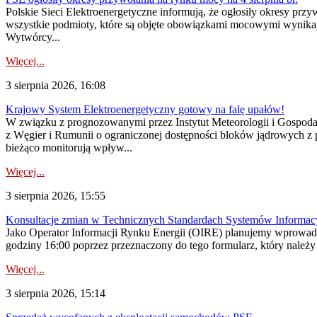
Polskie Sieci Elektroenergetyczne informują, że ogłosiły okresy pr
wszystkie podmioty, które są objęte obowiązkami mocowymi wynika
Wytwórcy...
Więcej...
3 sierpnia 2026, 16:08
Krajowy System Elektroenergetyczny gotowy na falę upałów!
W związku z prognozowanymi przez Instytut Meteorologii i Gospod
z Węgier i Rumunii o ograniczonej dostępności bloków jądrowych z 
bieżąco monitorują wpływ...
Więcej...
3 sierpnia 2026, 15:55
Konsultacje zmian w Technicznych Standardach Systemów Informac
Jako Operator Informacji Rynku Energii (OIRE) planujemy wprowadz
godziny 16:00 poprzez przeznaczony do tego formularz, który należy p
Więcej...
3 sierpnia 2026, 15:14