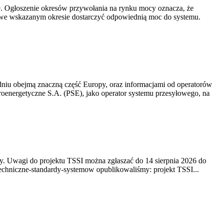
-19. Ogłoszenie okresów przywołania na rynku mocy oznacza, że
 we wskazanym okresie dostarczyć odpowiednią moc do systemu.
niu obejmą znaczną część Europy, oraz informacjami od operatorów
oenergetyczne S.A. (PSE), jako operator systemu przesyłowego, na
. Uwagi do projektu TSSI można zgłaszać do 14 sierpnia 2026 do
e/techniczne-standardy-systemow opublikowaliśmy: projekt TSSI...