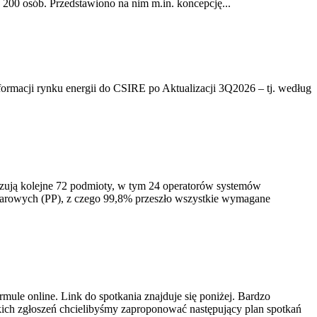
200 osób. Przedstawiono na nim m.in. koncepcję...
rmacji rynku energii do CSIRE po Aktualizacji 3Q2026 – tj. według
izują kolejne 72 podmioty, w tym 24 operatorów systemów
iarowych (PP), z czego 99,8% przeszło wszystkie wymagane
ule online. Link do spotkania znajduje się poniżej. Bardzo
ich zgłoszeń chcielibyśmy zaproponować następujący plan spotkań