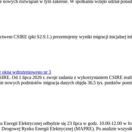
 nowych rozwiązań w tym zakresie. W spotkaniu wzięło udział ponad 
m CSIRE (pkt S2.9.1.) prezentujemy wyniki migracji inicjalnej info
e okna wdrożeniowego nr 3
SIRE. Od 1 lipca 2026 r. swoje zadania z wykorzystaniem CSIRE real
esie nowych podmiotów migracja danych objęła 36,5 tys. punktów pom
ergii Elektrycznej odbędzie się 23 lipca w godz. 10.00-12.00 w form
y Drogowej Rynku Energii Elektrycznej (MAPRE). Po analizie wszystk