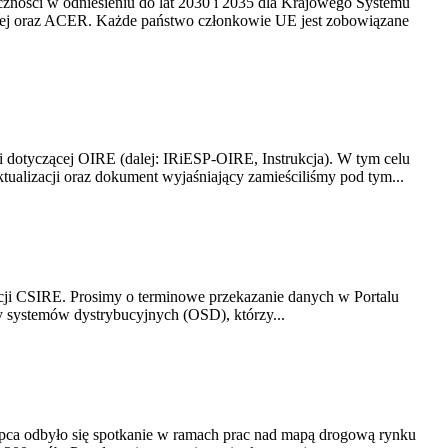
yczności w odniesieniu do lat 2030 i 2035 dla Krajowego Systemu
kiej oraz ACER. Każde państwo członkowie UE jest zobowiązane
i dotyczącej OIRE (dalej: IRiESP-OIRE, Instrukcja). W tym celu
aktualizacji oraz dokument wyjaśniający zamieściliśmy pod tym...
acji CSIRE. Prosimy o terminowe przekazanie danych w Portalu
zy systemów dystrybucyjnych (OSD), którzy...
lipca odbyło się spotkanie w ramach prac nad mapą drogową rynku