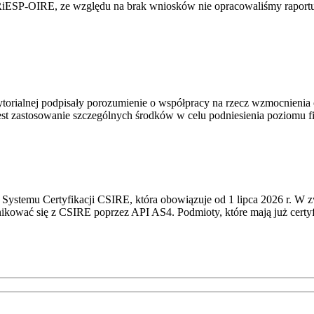
RiESP-OIRE, ze względu na brak wniosków nie opracowaliśmy raportu 
torialnej podpisały porozumienie o współpracy na rzecz wzmocnienia o
st zastosowanie szczególnych środków w celu podniesienia poziomu fizy
Systemu Certyfikacji CSIRE, która obowiązuje od 1 lipca 2026 r. W 
nikować się z CSIRE poprzez API AS4. Podmioty, które mają już certyf