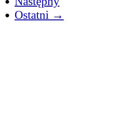
Następny
Ostatni →