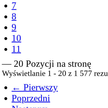
7
8
9
10
11
— 20 Pozycji na stronę
Wyświetlanie 1 - 20 z 1 577 rezu
← Pierwszy
Poprzedni