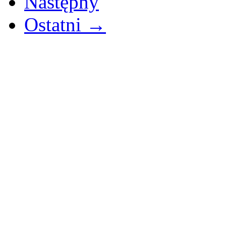
Następny
Ostatni →