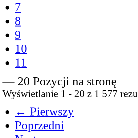
7
8
9
10
11
— 20 Pozycji na stronę
Wyświetlanie 1 - 20 z 1 577 rezu
← Pierwszy
Poprzedni