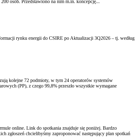
200 osób. Przedstawiono na nim m.in. koncepcję...
rmacji rynku energii do CSIRE po Aktualizacji 3Q2026 – tj. według
izują kolejne 72 podmioty, w tym 24 operatorów systemów
iarowych (PP), z czego 99,8% przeszło wszystkie wymagane
ule online. Link do spotkania znajduje się poniżej. Bardzo
ich zgłoszeń chcielibyśmy zaproponować następujący plan spotkań