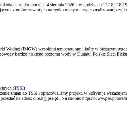
zywołania na rynku mocy na 4 sierpnia 2026 r. w godzinach 17-18 i 18
jącymi z umów zawartych na rynku mocy muszą je zrealizować, czyli
arki Wodnej (IMGW) wysokimi temperaturami, które w bieżącym tygod
powody bardzo niskiego poziomu wody w Dunaju, Polskie Sieci Elektr
yjnych (TSSI)
enie zmian do TSSI i opracowaliśmy projekt, w którym je wskazujemy
rzesłać na adres: oire.it@pse.pl . Na stronie: https://www.pse.pl/oir