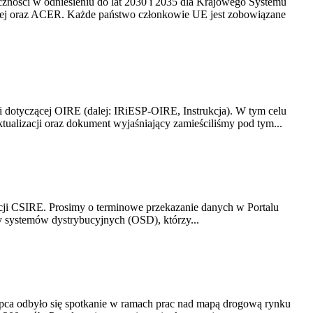
yczności w odniesieniu do lat 2030 i 2035 dla Krajowego Systemu
kiej oraz ACER. Każde państwo członkowie UE jest zobowiązane
i dotyczącej OIRE (dalej: IRiESP-OIRE, Instrukcja). W tym celu
aktualizacji oraz dokument wyjaśniający zamieściliśmy pod tym...
acji CSIRE. Prosimy o terminowe przekazanie danych w Portalu
zy systemów dystrybucyjnych (OSD), którzy...
lipca odbyło się spotkanie w ramach prac nad mapą drogową rynku