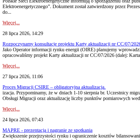
Polskie Sieci Elektroenergetyczne informują o sporządzeniu oraz pu
Elektroenergetycznego”. Dokument został zatwierdzony przez Preze
do...
Więcej...
28 lipca 2026, 14:29
Rozpoczynamy konsultacje projektu Karty aktualizacji nr CC/07/2
Jako Operator informacji rynku energii (OIRE) planujemy wprowadzić
opracowaliśmy projekt Karty aktualizacji nr CC/07/2026 (dalej: Karta
Więcej...
27 lipca 2026, 11:06
Proces Migracji CSIRE – obligatoryjna aktualizacja.
izacja. Przypominamy, że w dniach 1-10 sierpnia br. Uczestnicy mi
Obsługi Migracji oraz aktualizację liczby punktów pomiarowych wedł
Więcej...
24 lipca 2026, 07:43
MAPRE - prezentacja i nagranie ze spotkania
Zwiększenie przejrzystości rynku i ograniczenie kosztów bilansowan