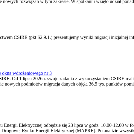
 nowych rozwiązań w tym zakresie. W spotkaniu wzięło udział ponad 
m CSIRE (pkt S2.9.1.) prezentujemy wyniki migracji inicjalnej info
e okna wdrożeniowego nr 3
SIRE. Od 1 lipca 2026 r. swoje zadania z wykorzystaniem CSIRE real
esie nowych podmiotów migracja danych objęła 36,5 tys. punktów pom
ergii Elektrycznej odbędzie się 23 lipca w godz. 10.00-12.00 w form
y Drogowej Rynku Energii Elektrycznej (MAPRE). Po analizie wszystk