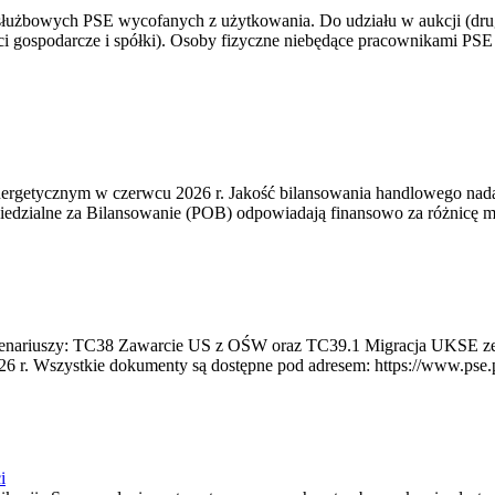
 służbowych PSE wycofanych z użytkowania. Do udziału w aukcji (dru
i gospodarcze i spółki). Osoby fizyczne niebędące pracownikami PSE i
rgetycznym w czerwcu 2026 r. Jakość bilansowania handlowego nadal 
edzialne za Bilansowanie (POB) odpowiadają finansowo za różnicę mię
 scenariuszy: TC38 Zawarcie US z OŚW oraz TC39.1 Migracja UKSE 
6 r. Wszystkie dokumenty są dostępne pod adresem: https://www.pse.pl/
i