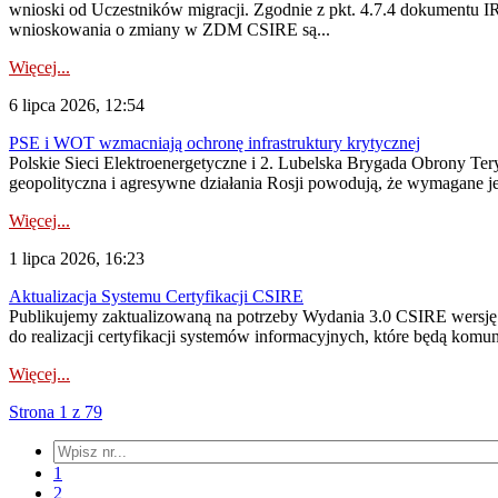
wnioski od Uczestników migracji. Zgodnie z pkt. 4.7.4 dokumentu I
wnioskowania o zmiany w ZDM CSIRE są...
Więcej...
6 lipca 2026, 12:54
PSE i WOT wzmacniają ochronę infrastruktury krytycznej
Polskie Sieci Elektroenergetyczne i 2. Lubelska Brygada Obrony Tery
geopolityczna i agresywne działania Rosji powodują, że wymagane je
Więcej...
1 lipca 2026, 16:23
Aktualizacja Systemu Certyfikacji CSIRE
Publikujemy zaktualizowaną na potrzeby Wydania 3.0 CSIRE wersję 
do realizacji certyfikacji systemów informacyjnych, które będą komu
Więcej...
Strona 1 z 79
1
2