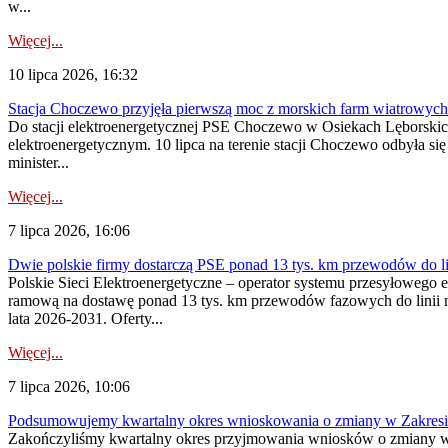
w...
Więcej...
10 lipca 2026, 16:32
Stacja Choczewo przyjęła pierwszą moc z morskich farm wiatrowych
Do stacji elektroenergetycznej PSE Choczewo w Osiekach Lęborskich 
elektroenergetycznym. 10 lipca na terenie stacji Choczewo odbyła si
minister...
Więcej...
7 lipca 2026, 16:06
Dwie polskie firmy dostarczą PSE ponad 13 tys. km przewodów do li
Polskie Sieci Elektroenergetyczne – operator systemu przesyłoweg
ramową na dostawę ponad 13 tys. km przewodów fazowych do linii na
lata 2026-2031. Oferty...
Więcej...
7 lipca 2026, 10:06
Podsumowujemy kwartalny okres wnioskowania o zmiany w Zakres
Zakończyliśmy kwartalny okres przyjmowania wniosków o zmiany w 