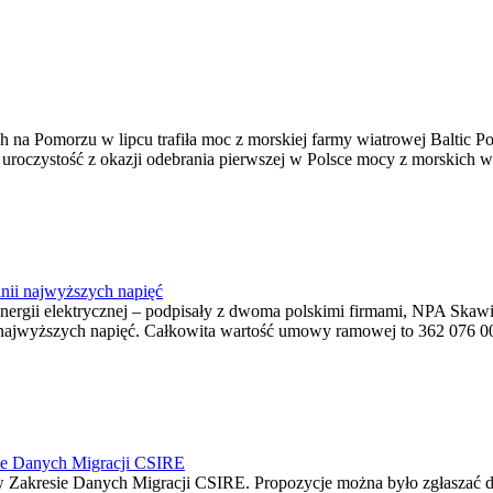
na Pomorzu w lipcu trafiła moc z morskiej farmy wiatrowej Baltic Pow
ę uroczystość z okazji odebrania pierwszej w Polsce mocy z morskich w
nii najwyższych napięć
o energii elektrycznej – podpisały z dwoma polskimi firmami, NPA S
jwyższych napięć. Całkowita wartość umowy ramowej to 362 076 000,0
ie Danych Migracji CSIRE
Zakresie Danych Migracji CSIRE. Propozycje można było zgłaszać d