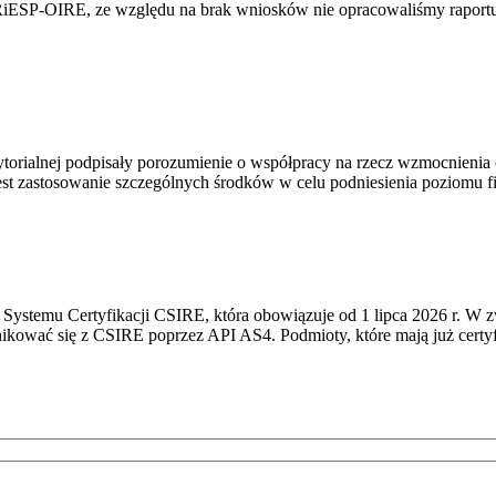
RiESP-OIRE, ze względu na brak wniosków nie opracowaliśmy raportu 
torialnej podpisały porozumienie o współpracy na rzecz wzmocnienia o
st zastosowanie szczególnych środków w celu podniesienia poziomu fizy
Systemu Certyfikacji CSIRE, która obowiązuje od 1 lipca 2026 r. W 
nikować się z CSIRE poprzez API AS4. Podmioty, które mają już certyf