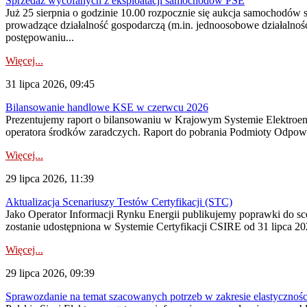
Sprzedaż wycofanych z eksploatacji samochodów PSE
Już 25 sierpnia o godzinie 10.00 rozpocznie się aukcja samochodów
prowadzące działalność gospodarczą (m.in. jednoosobowe działalnośc
postępowaniu...
Więcej...
31 lipca 2026, 09:45
Bilansowanie handlowe KSE w czerwcu 2026
Prezentujemy raport o bilansowaniu w Krajowym Systemie Elektroene
operatora środków zaradczych. Raport do pobrania Podmioty Odpowi
Więcej...
29 lipca 2026, 11:39
Aktualizacja Scenariuszy Testów Certyfikacji (STC)
Jako Operator Informacji Rynku Energii publikujemy poprawki do
zostanie udostępniona w Systemie Certyfikacji CSIRE od 31 lipca 202
Więcej...
29 lipca 2026, 09:39
Sprawozdanie na temat szacowanych potrzeb w zakresie elastycznośc