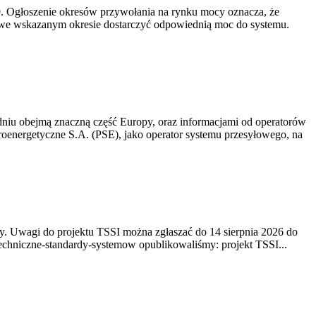
-19. Ogłoszenie okresów przywołania na rynku mocy oznacza, że
 we wskazanym okresie dostarczyć odpowiednią moc do systemu.
niu obejmą znaczną część Europy, oraz informacjami od operatorów
oenergetyczne S.A. (PSE), jako operator systemu przesyłowego, na
. Uwagi do projektu TSSI można zgłaszać do 14 sierpnia 2026 do
e/techniczne-standardy-systemow opublikowaliśmy: projekt TSSI...