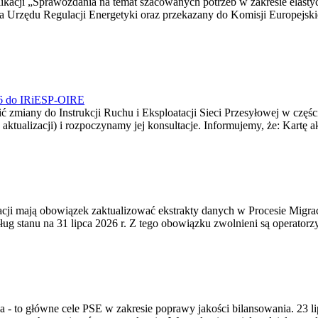
blikacji „Sprawozdania na temat szacowanych potrzeb w zakresie elast
sa Urzędu Regulacji Energetyki oraz przekazany do Komisji Europejs
026 do IRiESP-OIRE
 zmiany do Instrukcji Ruchu i Eksploatacji Sieci Przesyłowej w częśc
 aktualizacji) i rozpoczynamy jej konsultacje. Informujemy, że: Kartę 
gracji mają obowiązek zaktualizować ekstrakty danych w Procesie Migr
ug stanu na 31 lipca 2026 r. Z tego obowiązku zwolnieni są operator
ia - to główne cele PSE w zakresie poprawy jakości bilansowania. 23 