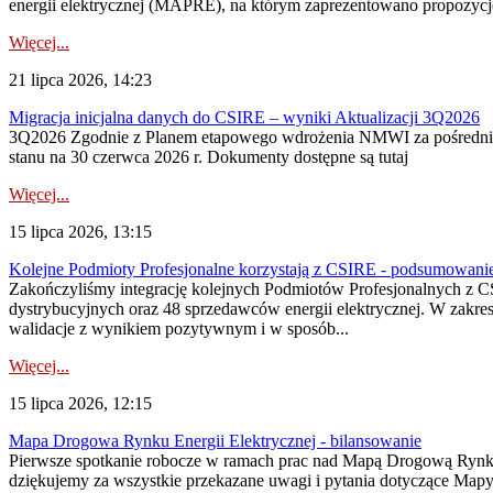
energii elektrycznej (MAPRE), na którym zaprezentowano propozycje
Więcej...
21 lipca 2026, 14:23
Migracja inicjalna danych do CSIRE – wyniki Aktualizacji 3Q2026
3Q2026 Zgodnie z Planem etapowego wdrożenia NMWI za pośrednictwe
stanu na 30 czerwca 2026 r. Dokumenty dostępne są tutaj
Więcej...
15 lipca 2026, 13:15
Kolejne Podmioty Profesjonalne korzystają z CSIRE - podsumowani
Zakończyliśmy integrację kolejnych Podmiotów Profesjonalnych z C
dystrybucyjnych oraz 48 sprzedawców energii elektrycznej. W zakr
walidacje z wynikiem pozytywnym i w sposób...
Więcej...
15 lipca 2026, 12:15
Mapa Drogowa Rynku Energii Elektrycznej - bilansowanie
Pierwsze spotkanie robocze w ramach prac nad Mapą Drogową Rynku En
dziękujemy za wszystkie przekazane uwagi i pytania dotyczące Map