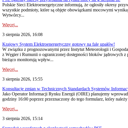
Polskie Sieci Elektroenergetyczne informują, że ogłosiły okresy pr
wszystkie podmioty, które są objęte obowiązkami mocowymi wynika
Wytwórcy...
Więcej...
3 sierpnia 2026, 16:08
Krajowy System Elektroenergetyczny gotowy na falę upałów!
W związku z prognozowanymi przez Instytut Meteorologii i Gospod
z Węgier i Rumunii o ograniczonej dostępności bloków jądrowych z 
bieżąco monitorują wpływ...
Więcej...
3 sierpnia 2026, 15:55
Konsultacje zmian w Technicznych Standardach Systemów Informac
Jako Operator Informacji Rynku Energii (OIRE) planujemy wprowadz
godziny 16:00 poprzez przeznaczony do tego formularz, który należy p
Więcej...
3 sierpnia 2026, 15:14