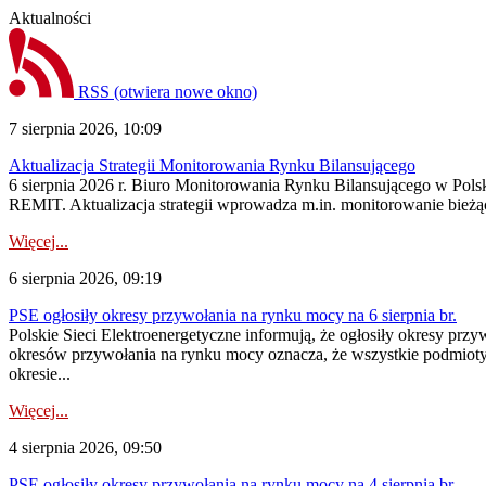
Aktualności
RSS
(otwiera nowe okno)
7 sierpnia 2026, 10:09
Aktualizacja Strategii Monitorowania Rynku Bilansującego
6 sierpnia 2026 r. Biuro Monitorowania Rynku Bilansującego w Polsk
REMIT. Aktualizacja strategii wprowadza m.in. monitorowanie bież
Więcej...
6 sierpnia 2026, 09:19
PSE ogłosiły okresy przywołania na rynku mocy na 6 sierpnia br.
Polskie Sieci Elektroenergetyczne informują, że ogłosiły okresy prz
okresów przywołania na rynku mocy oznacza, że wszystkie podmiot
okresie...
Więcej...
4 sierpnia 2026, 09:50
PSE ogłosiły okresy przywołania na rynku mocy na 4 sierpnia br.