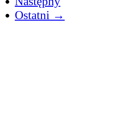
Następny
Ostatni →