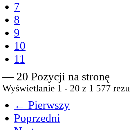
7
8
9
10
11
— 20 Pozycji na stronę
Wyświetlanie 1 - 20 z 1 577 rezu
← Pierwszy
Poprzedni