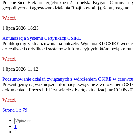
Polskie Sieci Elektroenergetyczne i 2. Lubelska Brygada Obrony Tery
geopolityczna i agresywne działania Rosji powodują, że wymagane je
Więcej...
1 lipca 2026, 16:23
Aktualizacja Systemu Certyfikacji CSIRE
Publikujemy zaktualizowaną na potrzeby Wydania 3.0 CSIRE wersję 
do realizacji certyfikacji systemów informacyjnych, które będą komu
Więcej...
1 lipca 2026, 11:12
Podsumowanie działań związanych z wdrożeniem CSIRE w czerwc
Prezentujemy najważniejsze informacje związane z wdrożeniem CSIRE
dokumentacji Prezes URE zatwierdził Kartę aktualizacji nr CC/06/202
Więcej...
Strona 1 z 79
1
2