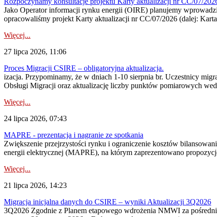
Rozpoczynamy konsultacje projektu Karty aktualizacji nr CC/07/2
Jako Operator informacji rynku energii (OIRE) planujemy wprowadzić
opracowaliśmy projekt Karty aktualizacji nr CC/07/2026 (dalej: Karta
Więcej...
27 lipca 2026, 11:06
Proces Migracji CSIRE – obligatoryjna aktualizacja.
izacja. Przypominamy, że w dniach 1-10 sierpnia br. Uczestnicy mi
Obsługi Migracji oraz aktualizację liczby punktów pomiarowych wedł
Więcej...
24 lipca 2026, 07:43
MAPRE - prezentacja i nagranie ze spotkania
Zwiększenie przejrzystości rynku i ograniczenie kosztów bilansowan
energii elektrycznej (MAPRE), na którym zaprezentowano propozycje
Więcej...
21 lipca 2026, 14:23
Migracja inicjalna danych do CSIRE – wyniki Aktualizacji 3Q2026
3Q2026 Zgodnie z Planem etapowego wdrożenia NMWI za pośrednictwe