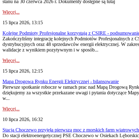
stanu na 30 czerwca 2026 r. Dokumenty dostępne są tutaj
Więcej...
15 lipca 2026, 13:15
Kolejne Podmioty Profesjonalne korzystają z CSIRE - podsumowani
Zakończyliśmy integrację kolejnych Podmiotów Profesjonalnych z C
dystrybucyjnych oraz 48 sprzedawców energii elektrycznej. W zakr
walidacje z wynikiem pozytywnym i w sposób...
Więcej...
15 lipca 2026, 12:15
Mapa Drogowa Rynku Energii Elektrycznej - bilansowanie
Pierwsze spotkanie robocze w ramach prac nad Mapą Drogową Rynku En
dziękujemy za wszystkie przekazane uwagi i pytania dotyczące Map
w...
Więcej...
10 lipca 2026, 16:32
Stacja Choczewo przyjęła pierwszą moc z morskich farm wiatrowych
Do stacji elektroenergetycznej PSE Choczewo w Osiekach Lęborskich 