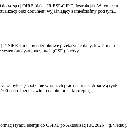
i dotyczącej OIRE (dalej: IRiESP-OIRE, Instrukcja). W tym celu
aktualizacji oraz dokument wyjaśniający zamieściliśmy pod tym...
acji CSIRE. Prosimy o terminowe przekazanie danych w Portalu
zy systemów dystrybucyjnych (OSD), którzy...
lipca odbyło się spotkanie w ramach prac nad mapą drogową rynku
200 osób. Przedstawiono na nim m.in. koncepcję...
rmacji rynku energii do CSIRE po Aktualizacji 3Q2026 – tj. według