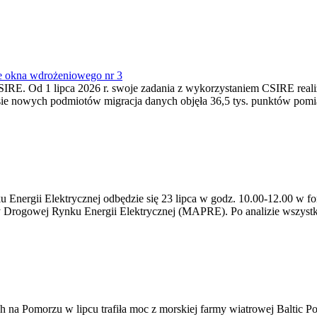
e okna wdrożeniowego nr 3
SIRE. Od 1 lipca 2026 r. swoje zadania z wykorzystaniem CSIRE real
esie nowych podmiotów migracja danych objęła 36,5 tys. punktów pom
ergii Elektrycznej odbędzie się 23 lipca w godz. 10.00-12.00 w form
y Drogowej Rynku Energii Elektrycznej (MAPRE). Po analizie wszystk
na Pomorzu w lipcu trafiła moc z morskiej farmy wiatrowej Baltic Pow