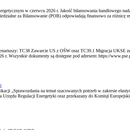
rgetycznym w czerwcu 2026 r. Jakość bilansowania handlowego nadal 
edzialne za Bilansowanie (POB) odpowiadają finansowo za różnicę mię
 scenariuszy: TC38 Zawarcie US z OŚW oraz TC39.1 Migracja UKSE 
6 r. Wszystkie dokumenty są dostępne pod adresem: https://www.pse.pl/
i
blikacji „Sprawozdania na temat szacowanych potrzeb w zakresie elast
sa Urzędu Regulacji Energetyki oraz przekazany do Komisji Europejs