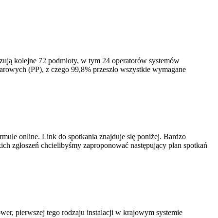
izują kolejne 72 podmioty, w tym 24 operatorów systemów
iarowych (PP), z czego 99,8% przeszło wszystkie wymagane
ule online. Link do spotkania znajduje się poniżej. Bardzo
ich zgłoszeń chcielibyśmy zaproponować następujący plan spotkań
er, pierwszej tego rodzaju instalacji w krajowym systemie