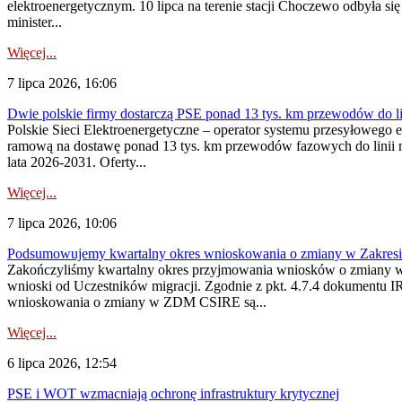
elektroenergetycznym. 10 lipca na terenie stacji Choczewo odbyła si
minister...
Więcej...
7 lipca 2026, 16:06
Dwie polskie firmy dostarczą PSE ponad 13 tys. km przewodów do li
Polskie Sieci Elektroenergetyczne – operator systemu przesyłoweg
ramową na dostawę ponad 13 tys. km przewodów fazowych do linii na
lata 2026-2031. Oferty...
Więcej...
7 lipca 2026, 10:06
Podsumowujemy kwartalny okres wnioskowania o zmiany w Zakres
Zakończyliśmy kwartalny okres przyjmowania wniosków o zmiany w 
wnioski od Uczestników migracji. Zgodnie z pkt. 4.7.4 dokumentu I
wnioskowania o zmiany w ZDM CSIRE są...
Więcej...
6 lipca 2026, 12:54
PSE i WOT wzmacniają ochronę infrastruktury krytycznej