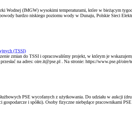
arki Wodnej (IMGW) wysokimi temperaturami, które w bieżącym tygod
powody bardzo niskiego poziomu wody w Dunaju, Polskie Sieci Elektr
yjnych (TSSI)
enie zmian do TSSI i opracowaliśmy projekt, w którym je wskazujemy
rzesłać na adres: oire.it@pse.pl . Na stronie: https://www.pse.pl/oir
 służbowych PSE wycofanych z użytkowania. Do udziału w aukcji (dru
i gospodarcze i spółki). Osoby fizyczne niebędące pracownikami PSE i