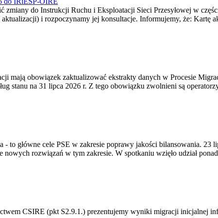
026 do IRiESP-OIRE
 zmiany do Instrukcji Ruchu i Eksploatacji Sieci Przesyłowej w częśc
 aktualizacji) i rozpoczynamy jej konsultacje. Informujemy, że: Kartę 
gracji mają obowiązek zaktualizować ekstrakty danych w Procesie Migr
ug stanu na 31 lipca 2026 r. Z tego obowiązku zwolnieni są operator
ia - to główne cele PSE w zakresie poprawy jakości bilansowania. 23 
 nowych rozwiązań w tym zakresie. W spotkaniu wzięło udział ponad 
m CSIRE (pkt S2.9.1.) prezentujemy wyniki migracji inicjalnej info