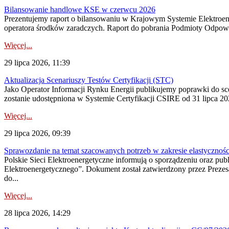
Bilansowanie handlowe KSE w czerwcu 2026
Prezentujemy raport o bilansowaniu w Krajowym Systemie Elektroene
operatora środków zaradczych. Raport do pobrania Podmioty Odpowi
Więcej...
29 lipca 2026, 11:39
Aktualizacja Scenariuszy Testów Certyfikacji (STC)
Jako Operator Informacji Rynku Energii publikujemy poprawki do
zostanie udostępniona w Systemie Certyfikacji CSIRE od 31 lipca 202
Więcej...
29 lipca 2026, 09:39
Sprawozdanie na temat szacowanych potrzeb w zakresie elastycznośc
Polskie Sieci Elektroenergetyczne informują o sporządzeniu oraz pu
Elektroenergetycznego”. Dokument został zatwierdzony przez Preze
do...
Więcej...
28 lipca 2026, 14:29