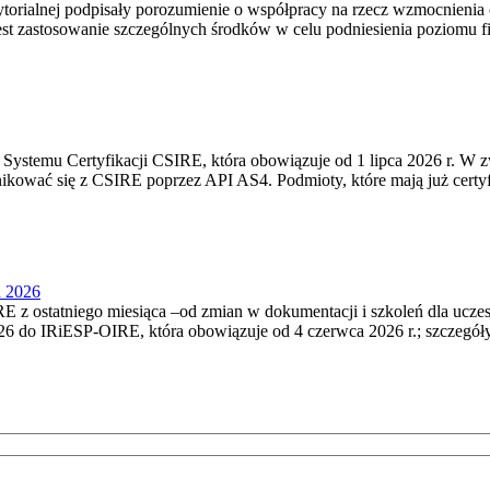
torialnej podpisały porozumienie o współpracy na rzecz wzmocnienia o
st zastosowanie szczególnych środków w celu podniesienia poziomu fizy
Systemu Certyfikacji CSIRE, która obowiązuje od 1 lipca 2026 r. W 
nikować się z CSIRE poprzez API AS4. Podmioty, które mają już certyf
u 2026
 z ostatniego miesiąca –od zmian w dokumentacji i szkoleń dla ucze
6 do IRiESP‑OIRE, która obowiązuje od 4 czerwca 2026 r.; szczegóły i