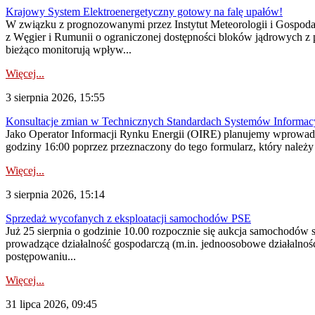
Krajowy System Elektroenergetyczny gotowy na falę upałów!
W związku z prognozowanymi przez Instytut Meteorologii i Gospod
z Węgier i Rumunii o ograniczonej dostępności bloków jądrowych z 
bieżąco monitorują wpływ...
Więcej...
3 sierpnia 2026, 15:55
Konsultacje zmian w Technicznych Standardach Systemów Informac
Jako Operator Informacji Rynku Energii (OIRE) planujemy wprowadz
godziny 16:00 poprzez przeznaczony do tego formularz, który należy p
Więcej...
3 sierpnia 2026, 15:14
Sprzedaż wycofanych z eksploatacji samochodów PSE
Już 25 sierpnia o godzinie 10.00 rozpocznie się aukcja samochodów
prowadzące działalność gospodarczą (m.in. jednoosobowe działalnośc
postępowaniu...
Więcej...
31 lipca 2026, 09:45