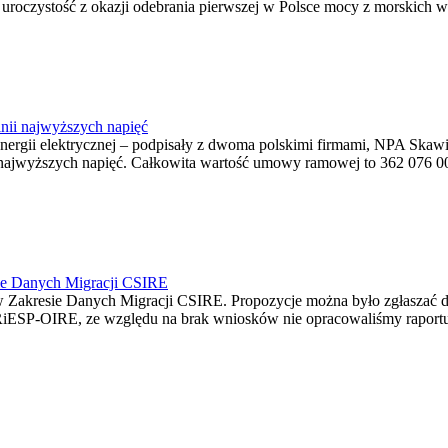
ę uroczystość z okazji odebrania pierwszej w Polsce mocy z morskich w
nii najwyższych napięć
o energii elektrycznej – podpisały z dwoma polskimi firmami, NPA S
jwyższych napięć. Całkowita wartość umowy ramowej to 362 076 000,0
ie Danych Migracji CSIRE
Zakresie Danych Migracji CSIRE. Propozycje można było zgłaszać d
RiESP-OIRE, ze względu na brak wniosków nie opracowaliśmy raportu 