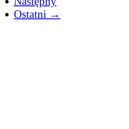
Następny
Ostatni →