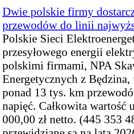
Dwie polskie firmy dostarc
przewodów do linii najwyż
Polskie Sieci Elektroenerge
przesyłowego energii elekt
polskimi firmami, NPA Sk
Energetycznych z Będzina
ponad 13 tys. km przewodó
napięć. Całkowita wartość
000,00 zł netto. (445 353 4
przewidziane są na lata 202