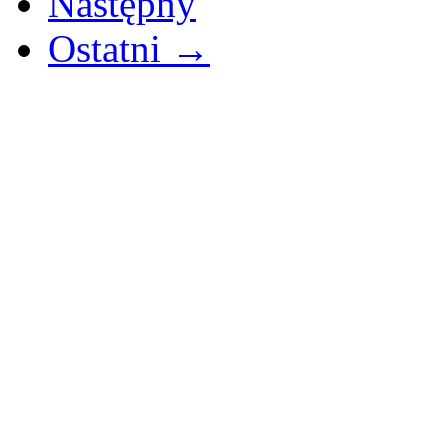
Następny
Ostatni →