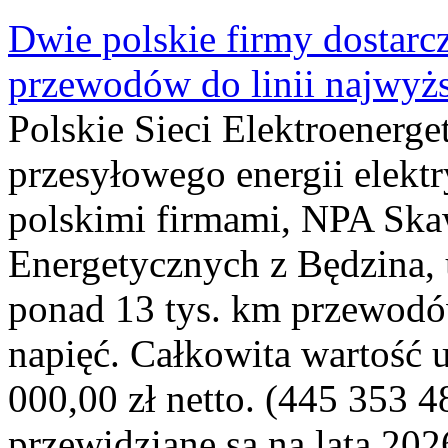
Dwie polskie firmy dostarc
przewodów do linii najwyż
Polskie Sieci Elektroenerge
przesyłowego energii elekt
polskimi firmami, NPA Sk
Energetycznych z Będzina
ponad 13 tys. km przewodó
napięć. Całkowita wartość
000,00 zł netto. (445 353 4
przewidziane są na lata 202