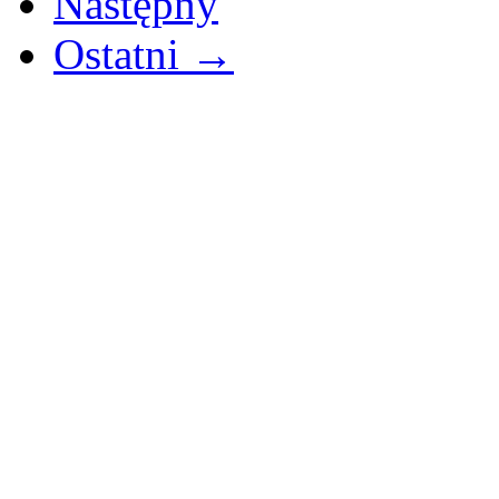
Następny
Ostatni →