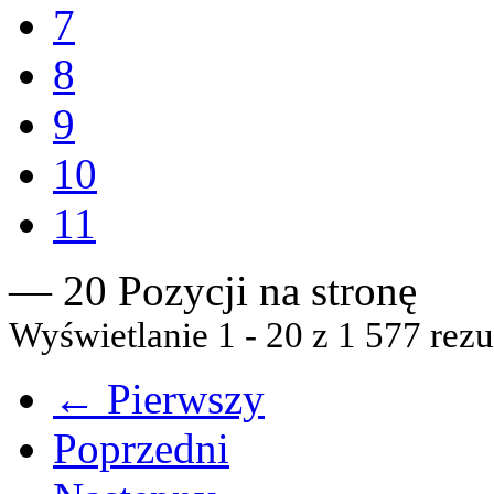
7
8
9
10
11
— 20 Pozycji na stronę
Wyświetlanie 1 - 20 z 1 577 rezu
← Pierwszy
Poprzedni