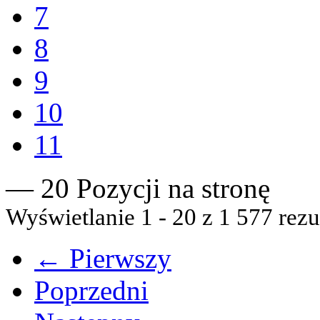
7
8
9
10
11
— 20 Pozycji na stronę
Wyświetlanie 1 - 20 z 1 577 rezu
← Pierwszy
Poprzedni