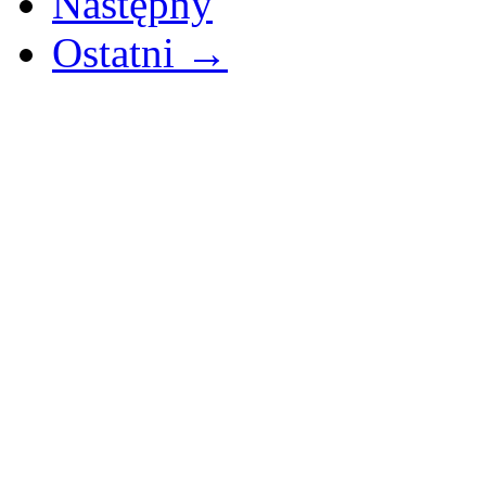
Następny
Ostatni →