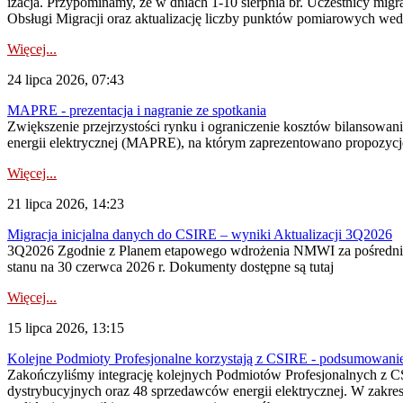
izacja. Przypominamy, że w dniach 1-10 sierpnia br. Uczestnicy mi
Obsługi Migracji oraz aktualizację liczby punktów pomiarowych wedł
Więcej...
24 lipca 2026, 07:43
MAPRE - prezentacja i nagranie ze spotkania
Zwiększenie przejrzystości rynku i ograniczenie kosztów bilansowan
energii elektrycznej (MAPRE), na którym zaprezentowano propozycje
Więcej...
21 lipca 2026, 14:23
Migracja inicjalna danych do CSIRE – wyniki Aktualizacji 3Q2026
3Q2026 Zgodnie z Planem etapowego wdrożenia NMWI za pośrednictwe
stanu na 30 czerwca 2026 r. Dokumenty dostępne są tutaj
Więcej...
15 lipca 2026, 13:15
Kolejne Podmioty Profesjonalne korzystają z CSIRE - podsumowani
Zakończyliśmy integrację kolejnych Podmiotów Profesjonalnych z C
dystrybucyjnych oraz 48 sprzedawców energii elektrycznej. W zakr