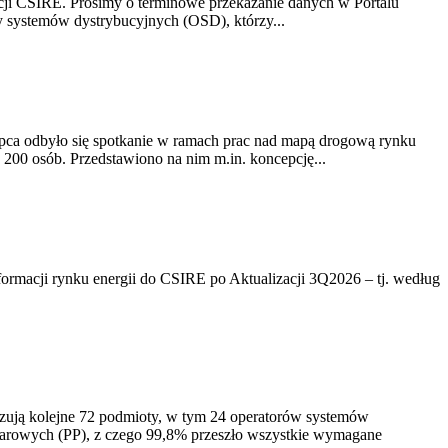
acji CSIRE. Prosimy o terminowe przekazanie danych w Portalu
zy systemów dystrybucyjnych (OSD), którzy...
lipca odbyło się spotkanie w ramach prac nad mapą drogową rynku
200 osób. Przedstawiono na nim m.in. koncepcję...
rmacji rynku energii do CSIRE po Aktualizacji 3Q2026 – tj. według
izują kolejne 72 podmioty, w tym 24 operatorów systemów
iarowych (PP), z czego 99,8% przeszło wszystkie wymagane