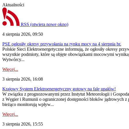
Aktualności
RSS
(otwiera nowe okno)
4 sierpnia 2026, 09:50
PSE ogłosiły okresy przywołania na rynku mocy na 4 sierpnia br.
Polskie Sieci Elektroenergetyczne informują, że ogłosiły okresy pr
wszystkie podmioty, które są objęte obowiązkami mocowymi wynika
Wytwórcy...
Więcej...
3 sierpnia 2026, 16:08
Krajowy System Elektroenergetyczny gotowy na falę upałów!
W związku z prognozowanymi przez Instytut Meteorologii i Gospod
z Węgier i Rumunii o ograniczonej dostępności bloków jądrowych z 
bieżąco monitorują wpływ...
Więcej...
3 sierpnia 2026, 15:55