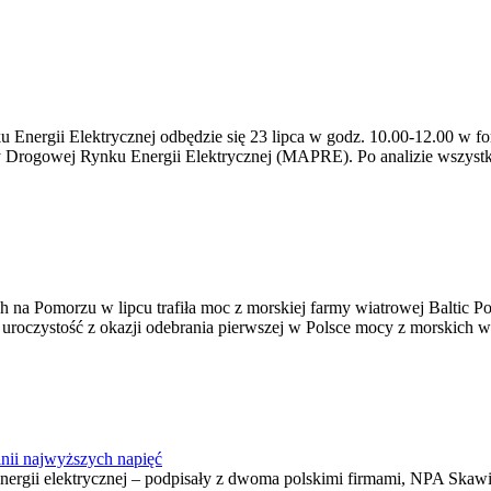
ergii Elektrycznej odbędzie się 23 lipca w godz. 10.00-12.00 w form
y Drogowej Rynku Energii Elektrycznej (MAPRE). Po analizie wszystk
na Pomorzu w lipcu trafiła moc z morskiej farmy wiatrowej Baltic Pow
ę uroczystość z okazji odebrania pierwszej w Polsce mocy z morskich w
nii najwyższych napięć
o energii elektrycznej – podpisały z dwoma polskimi firmami, NPA S