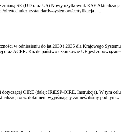
ze zmianą SE (UD oraz US) Nowy użytkownik KSE Aktualizacja
oire/techniczne-standardy-systemow/certyfikacja . ...
yczności w odniesieniu do lat 2030 i 2035 dla Krajowego Systemu
kiej oraz ACER. Każde państwo członkowie UE jest zobowiązane
i dotyczącej OIRE (dalej: IRiESP-OIRE, Instrukcja). W tym celu
aktualizacji oraz dokument wyjaśniający zamieściliśmy pod tym...