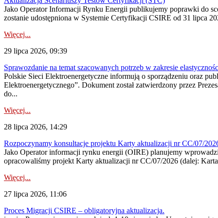
Aktualizacja Scenariuszy Testów Certyfikacji (STC)
Jako Operator Informacji Rynku Energii publikujemy poprawki do
zostanie udostępniona w Systemie Certyfikacji CSIRE od 31 lipca 202
Więcej...
29 lipca 2026, 09:39
Sprawozdanie na temat szacowanych potrzeb w zakresie elastycznośc
Polskie Sieci Elektroenergetyczne informują o sporządzeniu oraz pu
Elektroenergetycznego”. Dokument został zatwierdzony przez Preze
do...
Więcej...
28 lipca 2026, 14:29
Rozpoczynamy konsultacje projektu Karty aktualizacji nr CC/07/2
Jako Operator informacji rynku energii (OIRE) planujemy wprowadzić
opracowaliśmy projekt Karty aktualizacji nr CC/07/2026 (dalej: Karta
Więcej...
27 lipca 2026, 11:06
Proces Migracji CSIRE – obligatoryjna aktualizacja.