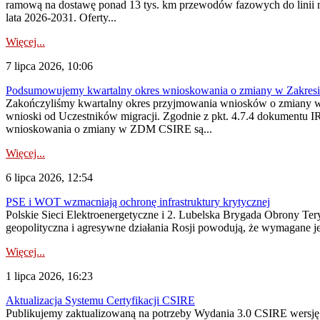
ramową na dostawę ponad 13 tys. km przewodów fazowych do linii na
lata 2026-2031. Oferty...
Więcej...
7 lipca 2026, 10:06
Podsumowujemy kwartalny okres wnioskowania o zmiany w Zakres
Zakończyliśmy kwartalny okres przyjmowania wniosków o zmiany w 
wnioski od Uczestników migracji. Zgodnie z pkt. 4.7.4 dokumentu I
wnioskowania o zmiany w ZDM CSIRE są...
Więcej...
6 lipca 2026, 12:54
PSE i WOT wzmacniają ochronę infrastruktury krytycznej
Polskie Sieci Elektroenergetyczne i 2. Lubelska Brygada Obrony Tery
geopolityczna i agresywne działania Rosji powodują, że wymagane je
Więcej...
1 lipca 2026, 16:23
Aktualizacja Systemu Certyfikacji CSIRE
Publikujemy zaktualizowaną na potrzeby Wydania 3.0 CSIRE wersję 