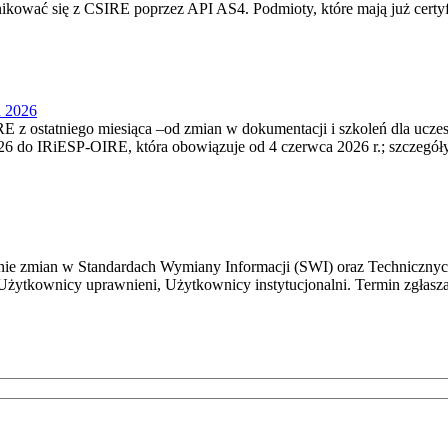
nikować się z CSIRE poprzez API AS4. Podmioty, które mają już certyf
u 2026
 z ostatniego miesiąca –od zmian w dokumentacji i szkoleń dla ucze
6 do IRiESP‑OIRE, która obowiązuje od 4 czerwca 2026 r.; szczegóły i
e zmian w Standardach Wymiany Informacji (SWI) oraz Technicznyc
Użytkownicy uprawnieni, Użytkownicy instytucjonalni. Termin zgłasza