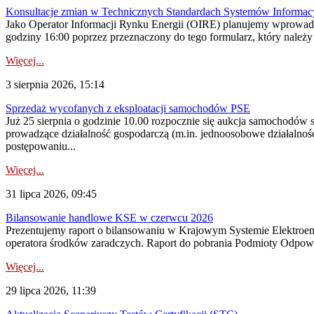
Konsultacje zmian w Technicznych Standardach Systemów Informac
Jako Operator Informacji Rynku Energii (OIRE) planujemy wprowadz
godziny 16:00 poprzez przeznaczony do tego formularz, który należy p
Więcej...
3 sierpnia 2026, 15:14
Sprzedaż wycofanych z eksploatacji samochodów PSE
Już 25 sierpnia o godzinie 10.00 rozpocznie się aukcja samochodów
prowadzące działalność gospodarczą (m.in. jednoosobowe działalnośc
postępowaniu...
Więcej...
31 lipca 2026, 09:45
Bilansowanie handlowe KSE w czerwcu 2026
Prezentujemy raport o bilansowaniu w Krajowym Systemie Elektroene
operatora środków zaradczych. Raport do pobrania Podmioty Odpowi
Więcej...
29 lipca 2026, 11:39