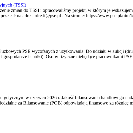
yjnych (TSSI)
enie zmian do TSSI i opracowaliśmy projekt, w którym je wskazujemy
rzesłać na adres: oire.it@pse.pl . Na stronie: https://www.pse.pl/oir
 służbowych PSE wycofanych z użytkowania. Do udziału w aukcji (dru
i gospodarcze i spółki). Osoby fizyczne niebędące pracownikami PSE i
rgetycznym w czerwcu 2026 r. Jakość bilansowania handlowego nadal 
edzialne za Bilansowanie (POB) odpowiadają finansowo za różnicę mię