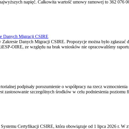
jwyższych napięć. Całkowita wartość umowy ramowej to 362 076 000,0
ie Danych Migracji CSIRE
Zakresie Danych Migracji CSIRE. Propozycje można było zgłaszać d
RiESP-OIRE, ze względu na brak wniosków nie opracowaliśmy raportu 
torialnej podpisały porozumienie o współpracy na rzecz wzmocnienia o
st zastosowanie szczególnych środków w celu podniesienia poziomu fizy
Systemu Certyfikacji CSIRE, która obowiązuje od 1 lipca 2026 r. W 