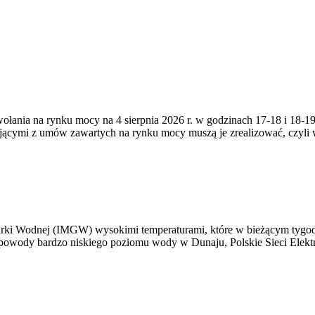
zywołania na rynku mocy na 4 sierpnia 2026 r. w godzinach 17-18 i 18
jącymi z umów zawartych na rynku mocy muszą je zrealizować, czyli
arki Wodnej (IMGW) wysokimi temperaturami, które w bieżącym tygod
powody bardzo niskiego poziomu wody w Dunaju, Polskie Sieci Elektr