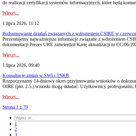
do realizacji certyfikacji systemów informacyjnych, które będą komu
Więcej...
1 lipca 2026, 11:12
Podsumowanie działań związanych z wdrożeniem CSIRE w czerwc
Prezentujemy najważniejsze informacje związane z wdrożeniem CSIRE
dokumentacji Prezes URE zatwierdził Kartę aktualizacji nr CC/06/202
Więcej...
1 lipca 2026, 09:40
Konsultacje zmian w SWI i TSKB
Rozpoczynamy 14-dniowy okres przyjmowania wniosków o dokonani
OIRE (pkt. 2.5.) wnioski mogą składać: Użytkownicy profesjonalni, 
Więcej...
Strona 1 z 79
1
2
3