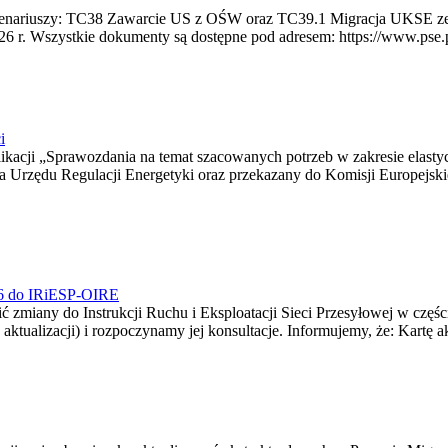
 scenariuszy: TC38 Zawarcie US z OŚW oraz TC39.1 Migracja UKSE 
6 r. Wszystkie dokumenty są dostępne pod adresem: https://www.pse.pl/
i
blikacji „Sprawozdania na temat szacowanych potrzeb w zakresie elast
sa Urzędu Regulacji Energetyki oraz przekazany do Komisji Europejs
026 do IRiESP-OIRE
 zmiany do Instrukcji Ruchu i Eksploatacji Sieci Przesyłowej w częśc
 aktualizacji) i rozpoczynamy jej konsultacje. Informujemy, że: Kartę 