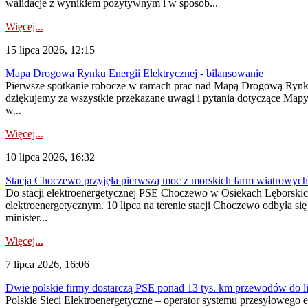
walidacje z wynikiem pozytywnym i w sposób...
Więcej...
15 lipca 2026, 12:15
Mapa Drogowa Rynku Energii Elektrycznej - bilansowanie
Pierwsze spotkanie robocze w ramach prac nad Mapą Drogową Rynku En
dziękujemy za wszystkie przekazane uwagi i pytania dotyczące Map
w...
Więcej...
10 lipca 2026, 16:32
Stacja Choczewo przyjęła pierwszą moc z morskich farm wiatrowych
Do stacji elektroenergetycznej PSE Choczewo w Osiekach Lęborskich 
elektroenergetycznym. 10 lipca na terenie stacji Choczewo odbyła si
minister...
Więcej...
7 lipca 2026, 16:06
Dwie polskie firmy dostarczą PSE ponad 13 tys. km przewodów do li
Polskie Sieci Elektroenergetyczne – operator systemu przesyłoweg