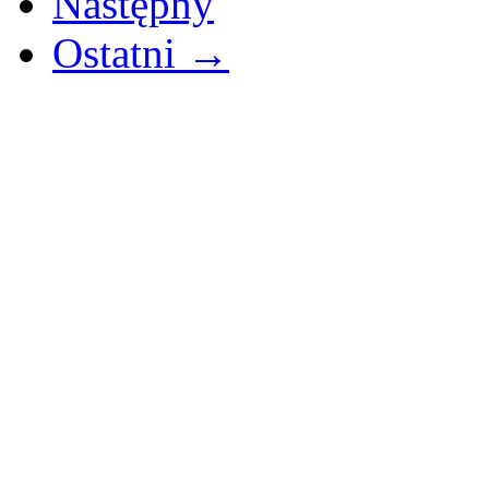
Następny
Ostatni →