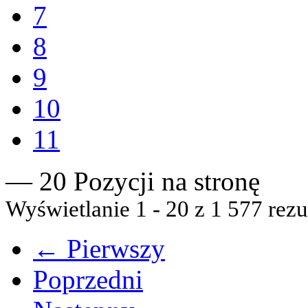
7
8
9
10
11
— 20 Pozycji na stronę
Wyświetlanie 1 - 20 z 1 577 rezu
← Pierwszy
Poprzedni