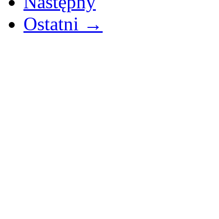
Następny
Ostatni →