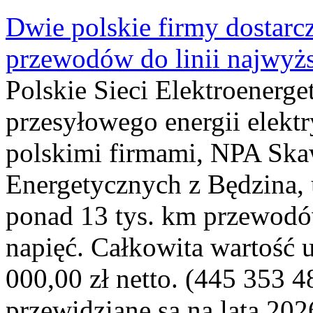
Dwie polskie firmy dostarc
przewodów do linii najwyż
Polskie Sieci Elektroenerge
przesyłowego energii elekt
polskimi firmami, NPA Sk
Energetycznych z Będzina
ponad 13 tys. km przewodó
napięć. Całkowita wartość
000,00 zł netto. (445 353 4
przewidziane są na lata 202