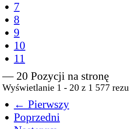
7
8
9
10
11
— 20 Pozycji na stronę
Wyświetlanie 1 - 20 z 1 577 rezu
← Pierwszy
Poprzedni