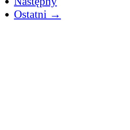
Następny
Ostatni →