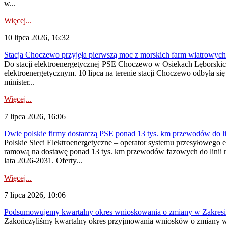
w...
Więcej...
10 lipca 2026, 16:32
Stacja Choczewo przyjęła pierwszą moc z morskich farm wiatrowych
Do stacji elektroenergetycznej PSE Choczewo w Osiekach Lęborskich 
elektroenergetycznym. 10 lipca na terenie stacji Choczewo odbyła si
minister...
Więcej...
7 lipca 2026, 16:06
Dwie polskie firmy dostarczą PSE ponad 13 tys. km przewodów do li
Polskie Sieci Elektroenergetyczne – operator systemu przesyłoweg
ramową na dostawę ponad 13 tys. km przewodów fazowych do linii na
lata 2026-2031. Oferty...
Więcej...
7 lipca 2026, 10:06
Podsumowujemy kwartalny okres wnioskowania o zmiany w Zakres
Zakończyliśmy kwartalny okres przyjmowania wniosków o zmiany w 