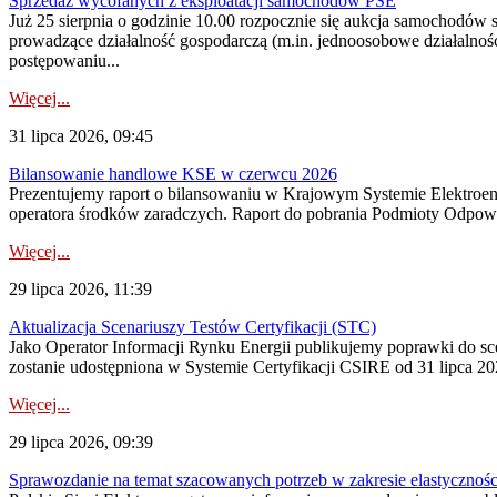
Sprzedaż wycofanych z eksploatacji samochodów PSE
Już 25 sierpnia o godzinie 10.00 rozpocznie się aukcja samochodów
prowadzące działalność gospodarczą (m.in. jednoosobowe działalnośc
postępowaniu...
Więcej...
31 lipca 2026, 09:45
Bilansowanie handlowe KSE w czerwcu 2026
Prezentujemy raport o bilansowaniu w Krajowym Systemie Elektroene
operatora środków zaradczych. Raport do pobrania Podmioty Odpowi
Więcej...
29 lipca 2026, 11:39
Aktualizacja Scenariuszy Testów Certyfikacji (STC)
Jako Operator Informacji Rynku Energii publikujemy poprawki do
zostanie udostępniona w Systemie Certyfikacji CSIRE od 31 lipca 202
Więcej...
29 lipca 2026, 09:39
Sprawozdanie na temat szacowanych potrzeb w zakresie elastycznośc