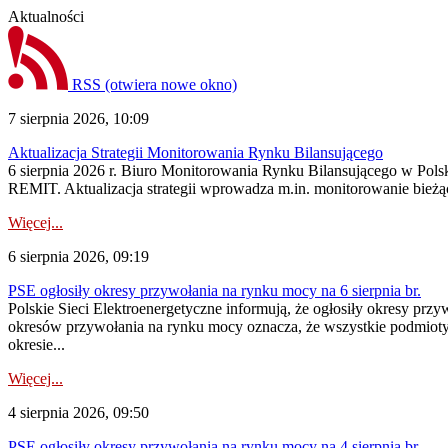
Aktualności
RSS
(otwiera nowe okno)
7 sierpnia 2026, 10:09
Aktualizacja Strategii Monitorowania Rynku Bilansującego
6 sierpnia 2026 r. Biuro Monitorowania Rynku Bilansującego w Polsk
REMIT. Aktualizacja strategii wprowadza m.in. monitorowanie bież
Więcej...
6 sierpnia 2026, 09:19
PSE ogłosiły okresy przywołania na rynku mocy na 6 sierpnia br.
Polskie Sieci Elektroenergetyczne informują, że ogłosiły okresy prz
okresów przywołania na rynku mocy oznacza, że wszystkie podmiot
okresie...
Więcej...
4 sierpnia 2026, 09:50
PSE ogłosiły okresy przywołania na rynku mocy na 4 sierpnia br.