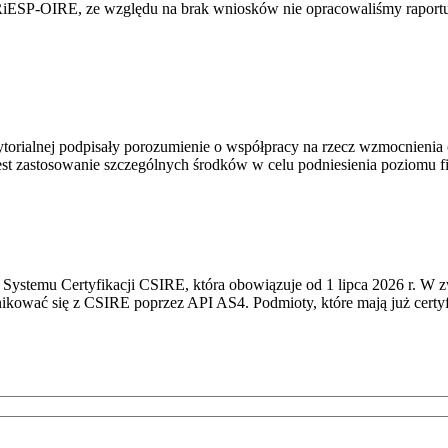
RiESP-OIRE, ze względu na brak wniosków nie opracowaliśmy raportu 
torialnej podpisały porozumienie o współpracy na rzecz wzmocnienia o
st zastosowanie szczególnych środków w celu podniesienia poziomu fizy
Systemu Certyfikacji CSIRE, która obowiązuje od 1 lipca 2026 r. W 
nikować się z CSIRE poprzez API AS4. Podmioty, które mają już certyf