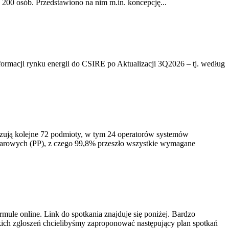
200 osób. Przedstawiono na nim m.in. koncepcję...
rmacji rynku energii do CSIRE po Aktualizacji 3Q2026 – tj. według
izują kolejne 72 podmioty, w tym 24 operatorów systemów
iarowych (PP), z czego 99,8% przeszło wszystkie wymagane
ule online. Link do spotkania znajduje się poniżej. Bardzo
ich zgłoszeń chcielibyśmy zaproponować następujący plan spotkań