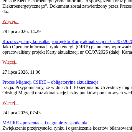
Polskie Sieci Elektroenergetyczne informują o sporządzeniu oraz pu
Elektroenergetycznego”. Dokument został zatwierdzony przez Preze
do...
Więcej...
28 lipca 2026, 14:29
Rozpoczynamy konsultacje projektu Karty aktualizacji nr CC/07/2
Jako Operator informacji rynku energii (OIRE) planujemy wprowadzić
opracowaliśmy projekt Karty aktualizacji nr CC/07/2026 (dalej: Karta
Więcej...
27 lipca 2026, 11:06
Proces Migracji CSIRE – obligatoryjna aktualizacja.
izacja. Przypominamy, że w dniach 1-10 sierpnia br. Uczestnicy mi
Obsługi Migracji oraz aktualizację liczby punktów pomiarowych wedł
Więcej...
24 lipca 2026, 07:43
MAPRE - prezentacja i nagranie ze spotkania
Zwiększenie przejrzystości rynku i ograniczenie kosztów bilansowan