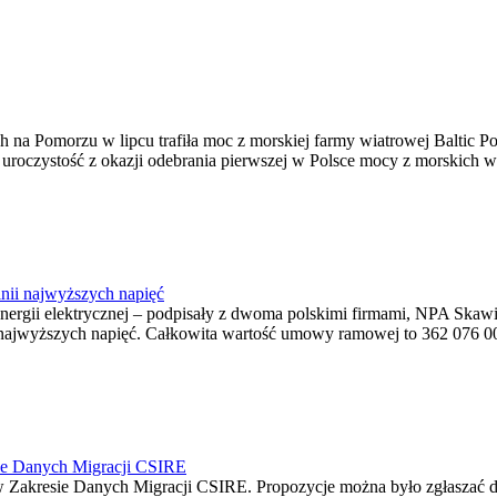
na Pomorzu w lipcu trafiła moc z morskiej farmy wiatrowej Baltic Pow
ę uroczystość z okazji odebrania pierwszej w Polsce mocy z morskich w
nii najwyższych napięć
o energii elektrycznej – podpisały z dwoma polskimi firmami, NPA S
jwyższych napięć. Całkowita wartość umowy ramowej to 362 076 000,0
ie Danych Migracji CSIRE
Zakresie Danych Migracji CSIRE. Propozycje można było zgłaszać d