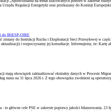
blikacji „Sprawozdania na temat szacowanych potrzeb w zakresie elast
sa Urzędu Regulacji Energetyki oraz przekazany do Komisji Europejs
026 do IRiESP-OIRE
 zmiany do Instrukcji Ruchu i Eksploatacji Sieci Przesyłowej w częśc
 aktualizacji) i rozpoczynamy jej konsultacje. Informujemy, że: Kartę 
gracji mają obowiązek zaktualizować ekstrakty danych w Procesie Migr
ug stanu na 31 lipca 2026 r. Z tego obowiązku zwolnieni są operator
ia - to główne cele PSE w zakresie poprawy jakości bilansowania. 23 