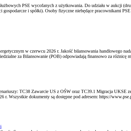
 służbowych PSE wycofanych z użytkowania. Do udziału w aukcji (dru
i gospodarcze i spółki). Osoby fizyczne niebędące pracownikami PSE i
rgetycznym w czerwcu 2026 r. Jakość bilansowania handlowego nadal 
edzialne za Bilansowanie (POB) odpowiadają finansowo za różnicę mię
 scenariuszy: TC38 Zawarcie US z OŚW oraz TC39.1 Migracja UKSE 
6 r. Wszystkie dokumenty są dostępne pod adresem: https://www.pse.pl/
i