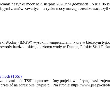
zywołania na rynku mocy na 4 sierpnia 2026 r. w godzinach 17-18 i 18
jącymi z umów zawartych na rynku mocy muszą je zrealizować, czyli
arki Wodnej (IMGW) wysokimi temperaturami, które w bieżącym tygod
powody bardzo niskiego poziomu wody w Dunaju, Polskie Sieci Elektr
yjnych (TSSI)
enie zmian do TSSI i opracowaliśmy projekt, w którym je wskazujemy
rzesłać na adres: oire.it@pse.pl . Na stronie: https://www.pse.pl/oir