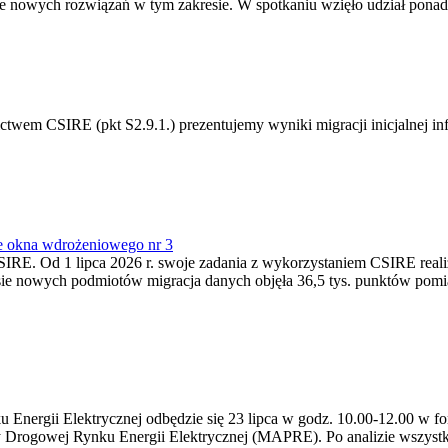
 nowych rozwiązań w tym zakresie. W spotkaniu wzięło udział ponad 
m CSIRE (pkt S2.9.1.) prezentujemy wyniki migracji inicjalnej info
e okna wdrożeniowego nr 3
SIRE. Od 1 lipca 2026 r. swoje zadania z wykorzystaniem CSIRE real
esie nowych podmiotów migracja danych objęła 36,5 tys. punktów pom
ergii Elektrycznej odbędzie się 23 lipca w godz. 10.00-12.00 w form
y Drogowej Rynku Energii Elektrycznej (MAPRE). Po analizie wszystk