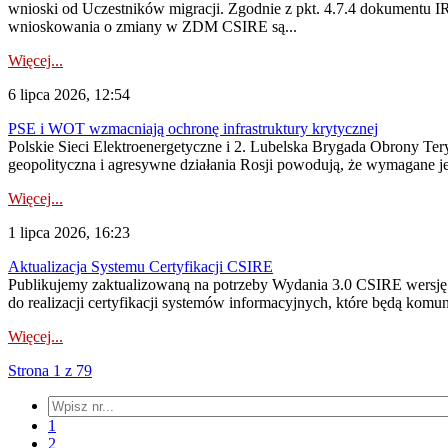
wnioski od Uczestników migracji. Zgodnie z pkt. 4.7.4 dokumentu I
wnioskowania o zmiany w ZDM CSIRE są...
Więcej...
6 lipca 2026, 12:54
PSE i WOT wzmacniają ochronę infrastruktury krytycznej
Polskie Sieci Elektroenergetyczne i 2. Lubelska Brygada Obrony Tery
geopolityczna i agresywne działania Rosji powodują, że wymagane je
Więcej...
1 lipca 2026, 16:23
Aktualizacja Systemu Certyfikacji CSIRE
Publikujemy zaktualizowaną na potrzeby Wydania 3.0 CSIRE wersję 
do realizacji certyfikacji systemów informacyjnych, które będą komu
Więcej...
Strona 1 z 79
1
2