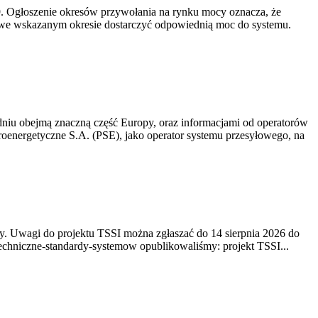
-19. Ogłoszenie okresów przywołania na rynku mocy oznacza, że
 we wskazanym okresie dostarczyć odpowiednią moc do systemu.
niu obejmą znaczną część Europy, oraz informacjami od operatorów
oenergetyczne S.A. (PSE), jako operator systemu przesyłowego, na
. Uwagi do projektu TSSI można zgłaszać do 14 sierpnia 2026 do
e/techniczne-standardy-systemow opublikowaliśmy: projekt TSSI...