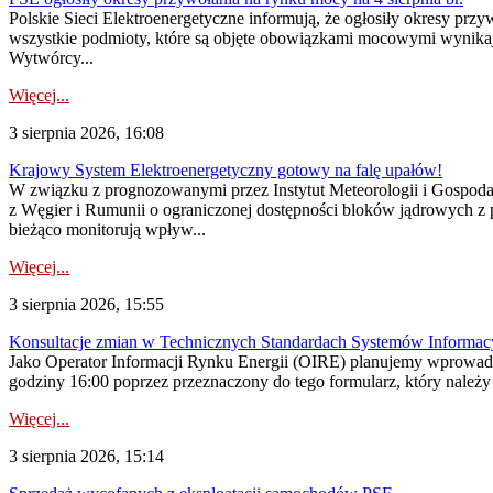
Polskie Sieci Elektroenergetyczne informują, że ogłosiły okresy pr
wszystkie podmioty, które są objęte obowiązkami mocowymi wynika
Wytwórcy...
Więcej...
3 sierpnia 2026, 16:08
Krajowy System Elektroenergetyczny gotowy na falę upałów!
W związku z prognozowanymi przez Instytut Meteorologii i Gospod
z Węgier i Rumunii o ograniczonej dostępności bloków jądrowych z 
bieżąco monitorują wpływ...
Więcej...
3 sierpnia 2026, 15:55
Konsultacje zmian w Technicznych Standardach Systemów Informac
Jako Operator Informacji Rynku Energii (OIRE) planujemy wprowadz
godziny 16:00 poprzez przeznaczony do tego formularz, który należy p
Więcej...
3 sierpnia 2026, 15:14