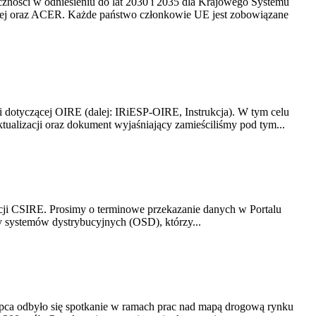
yczności w odniesieniu do lat 2030 i 2035 dla Krajowego Systemu
kiej oraz ACER. Każde państwo członkowie UE jest zobowiązane
i dotyczącej OIRE (dalej: IRiESP-OIRE, Instrukcja). W tym celu
aktualizacji oraz dokument wyjaśniający zamieściliśmy pod tym...
acji CSIRE. Prosimy o terminowe przekazanie danych w Portalu
zy systemów dystrybucyjnych (OSD), którzy...
lipca odbyło się spotkanie w ramach prac nad mapą drogową rynku