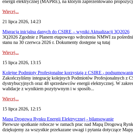
energii elektrycznej (MAPRE), na którym zaprezentowano propozycje
Więcej...
21 lipca 2026, 14:23
Migracja inicjalna danych do CSIRE – wyniki Aktualizacji 3Q2026
3Q2026 Zgodnie z Planem etapowego wdrożenia NMWI za pośrednictwe
stanu na 30 czerwca 2026 r. Dokumenty dostępne są tutaj
Więcej...
15 lipca 2026, 13:15
Kolejne Podmioty Profesjonalne korzystają z CSIRE - podsumowani
Zakończyliśmy integrację kolejnych Podmiotów Profesjonalnych z C
dystrybucyjnych oraz 48 sprzedawców energii elektrycznej. W zakr
walidacje z wynikiem pozytywnym i w sposób...
Więcej...
15 lipca 2026, 12:15
Mapa Drogowa Rynku Energii Elektrycznej - bilansowanie
Pierwsze spotkanie robocze w ramach prac nad Mapą Drogową Rynku En
dziękujemy za wszystkie przekazane uwagi i pytania dotyczące Map