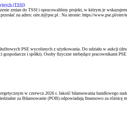
yjnych (TSSI)
enie zmian do TSSI i opracowaliśmy projekt, w którym je wskazujemy
rzesłać na adres: oire.it@pse.pl . Na stronie: https://www.pse.pl/oir
 służbowych PSE wycofanych z użytkowania. Do udziału w aukcji (dru
i gospodarcze i spółki). Osoby fizyczne niebędące pracownikami PSE i
rgetycznym w czerwcu 2026 r. Jakość bilansowania handlowego nadal 
edzialne za Bilansowanie (POB) odpowiadają finansowo za różnicę mię