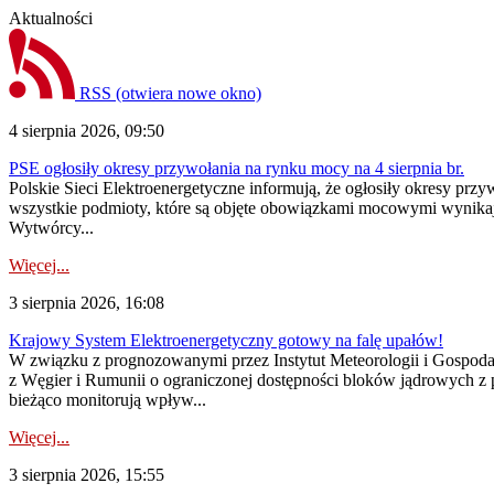
Aktualności
RSS
(otwiera nowe okno)
4 sierpnia 2026, 09:50
PSE ogłosiły okresy przywołania na rynku mocy na 4 sierpnia br.
Polskie Sieci Elektroenergetyczne informują, że ogłosiły okresy pr
wszystkie podmioty, które są objęte obowiązkami mocowymi wynika
Wytwórcy...
Więcej...
3 sierpnia 2026, 16:08
Krajowy System Elektroenergetyczny gotowy na falę upałów!
W związku z prognozowanymi przez Instytut Meteorologii i Gospod
z Węgier i Rumunii o ograniczonej dostępności bloków jądrowych z 
bieżąco monitorują wpływ...
Więcej...
3 sierpnia 2026, 15:55