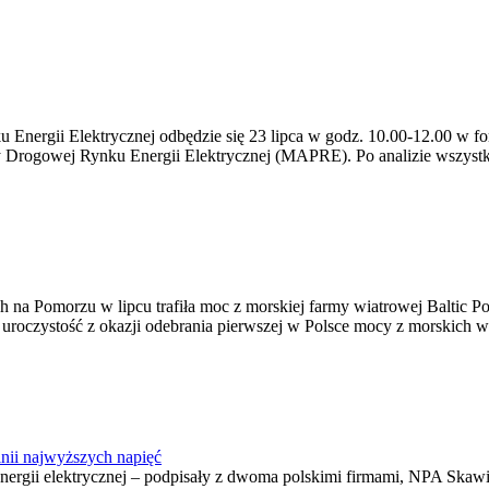
ergii Elektrycznej odbędzie się 23 lipca w godz. 10.00-12.00 w form
y Drogowej Rynku Energii Elektrycznej (MAPRE). Po analizie wszystk
na Pomorzu w lipcu trafiła moc z morskiej farmy wiatrowej Baltic Pow
ę uroczystość z okazji odebrania pierwszej w Polsce mocy z morskich w
nii najwyższych napięć
o energii elektrycznej – podpisały z dwoma polskimi firmami, NPA S