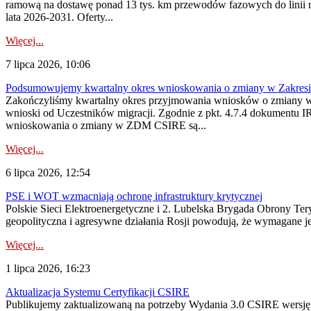
ramową na dostawę ponad 13 tys. km przewodów fazowych do linii na
lata 2026-2031. Oferty...
Więcej...
7 lipca 2026, 10:06
Podsumowujemy kwartalny okres wnioskowania o zmiany w Zakres
Zakończyliśmy kwartalny okres przyjmowania wniosków o zmiany w 
wnioski od Uczestników migracji. Zgodnie z pkt. 4.7.4 dokumentu I
wnioskowania o zmiany w ZDM CSIRE są...
Więcej...
6 lipca 2026, 12:54
PSE i WOT wzmacniają ochronę infrastruktury krytycznej
Polskie Sieci Elektroenergetyczne i 2. Lubelska Brygada Obrony Tery
geopolityczna i agresywne działania Rosji powodują, że wymagane je
Więcej...
1 lipca 2026, 16:23
Aktualizacja Systemu Certyfikacji CSIRE
Publikujemy zaktualizowaną na potrzeby Wydania 3.0 CSIRE wersję 