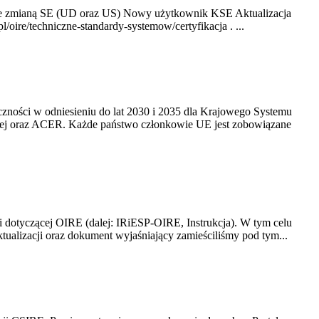
ze zmianą SE (UD oraz US) Nowy użytkownik KSE Aktualizacja
oire/techniczne-standardy-systemow/certyfikacja . ...
yczności w odniesieniu do lat 2030 i 2035 dla Krajowego Systemu
kiej oraz ACER. Każde państwo członkowie UE jest zobowiązane
i dotyczącej OIRE (dalej: IRiESP-OIRE, Instrukcja). W tym celu
aktualizacji oraz dokument wyjaśniający zamieściliśmy pod tym...