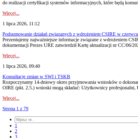
do realizacji certyfikacji systemów informacyjnych, które będą komu
Więcej...
1 lipca 2026, 11:12
Podsumowanie działań związanych z wdrożeniem CSIRE w czerwc
Prezentujemy najważniejsze informacje związane z wdrożeniem CSIRE
dokumentacji Prezes URE zatwierdził Kartę aktualizacji nr CC/06/202
Więcej...
1 lipca 2026, 09:40
Konsultacje zmian w SWI i TSKB
Rozpoczynamy 14-dniowy okres przyjmowania wniosków o dokonani
OIRE (pkt. 2.5.) wnioski mogą składać: Użytkownicy profesjonalni, 
Więcej...
Strona 1 z 79
1
2
3