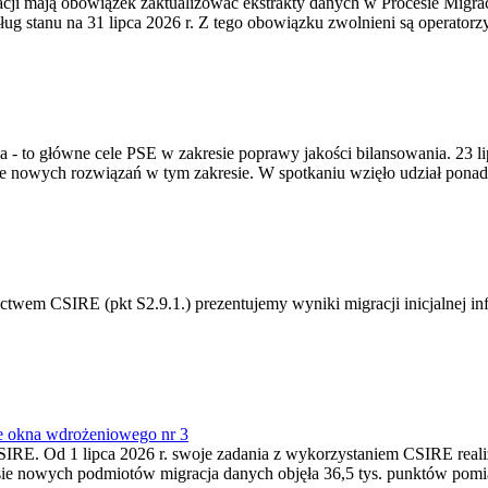
gracji mają obowiązek zaktualizować ekstrakty danych w Procesie Migr
ug stanu na 31 lipca 2026 r. Z tego obowiązku zwolnieni są operator
ia - to główne cele PSE w zakresie poprawy jakości bilansowania. 23 
 nowych rozwiązań w tym zakresie. W spotkaniu wzięło udział ponad 
m CSIRE (pkt S2.9.1.) prezentujemy wyniki migracji inicjalnej info
e okna wdrożeniowego nr 3
SIRE. Od 1 lipca 2026 r. swoje zadania z wykorzystaniem CSIRE real
esie nowych podmiotów migracja danych objęła 36,5 tys. punktów pom