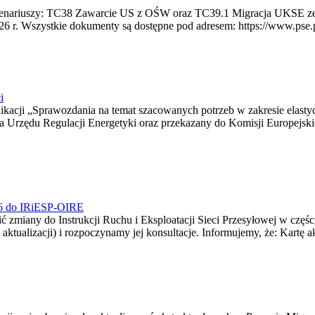
 scenariuszy: TC38 Zawarcie US z OŚW oraz TC39.1 Migracja UKSE 
6 r. Wszystkie dokumenty są dostępne pod adresem: https://www.pse.pl/
i
blikacji „Sprawozdania na temat szacowanych potrzeb w zakresie elast
sa Urzędu Regulacji Energetyki oraz przekazany do Komisji Europejs
026 do IRiESP-OIRE
 zmiany do Instrukcji Ruchu i Eksploatacji Sieci Przesyłowej w częśc
 aktualizacji) i rozpoczynamy jej konsultacje. Informujemy, że: Kartę 