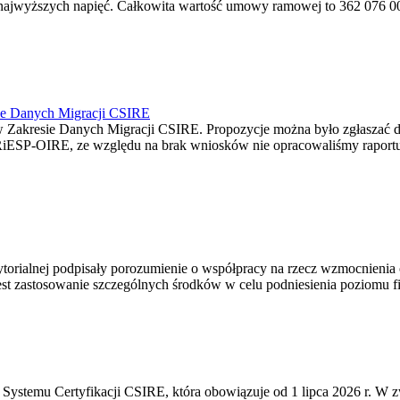
jwyższych napięć. Całkowita wartość umowy ramowej to 362 076 000,0
ie Danych Migracji CSIRE
Zakresie Danych Migracji CSIRE. Propozycje można było zgłaszać d
RiESP-OIRE, ze względu na brak wniosków nie opracowaliśmy raportu 
torialnej podpisały porozumienie o współpracy na rzecz wzmocnienia o
st zastosowanie szczególnych środków w celu podniesienia poziomu fizy
Systemu Certyfikacji CSIRE, która obowiązuje od 1 lipca 2026 r. W 