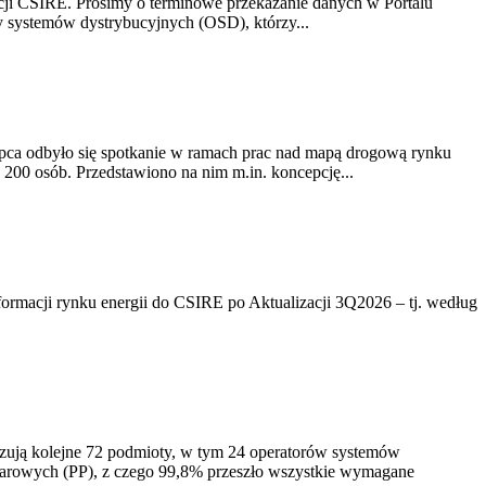
acji CSIRE. Prosimy o terminowe przekazanie danych w Portalu
zy systemów dystrybucyjnych (OSD), którzy...
lipca odbyło się spotkanie w ramach prac nad mapą drogową rynku
200 osób. Przedstawiono na nim m.in. koncepcję...
rmacji rynku energii do CSIRE po Aktualizacji 3Q2026 – tj. według
izują kolejne 72 podmioty, w tym 24 operatorów systemów
iarowych (PP), z czego 99,8% przeszło wszystkie wymagane