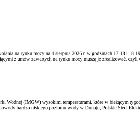
zywołania na rynku mocy na 4 sierpnia 2026 r. w godzinach 17-18 i 18
jącymi z umów zawartych na rynku mocy muszą je zrealizować, czyli
arki Wodnej (IMGW) wysokimi temperaturami, które w bieżącym tygod
powody bardzo niskiego poziomu wody w Dunaju, Polskie Sieci Elektr