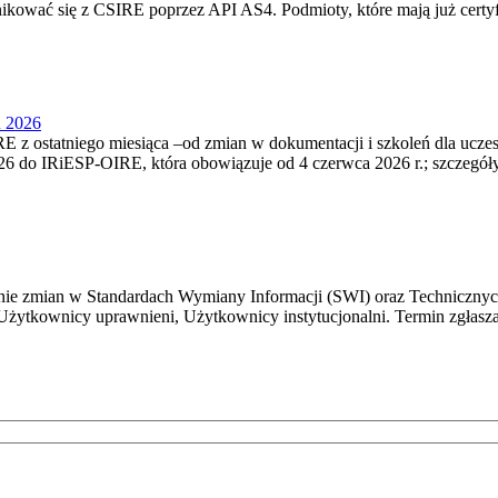
nikować się z CSIRE poprzez API AS4. Podmioty, które mają już certyf
u 2026
 z ostatniego miesiąca –od zmian w dokumentacji i szkoleń dla ucze
6 do IRiESP‑OIRE, która obowiązuje od 4 czerwca 2026 r.; szczegóły i
e zmian w Standardach Wymiany Informacji (SWI) oraz Technicznyc
Użytkownicy uprawnieni, Użytkownicy instytucjonalni. Termin zgłasza