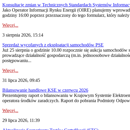
Konsultacje zmian w Technicznych Standardach Systemów Informac
Jako Operator Informacji Rynku Energii (OIRE) planujemy wprowadz
godziny 16:00 poprzez przeznaczony do tego formularz, który należy p
Więcej...
3 sierpnia 2026, 15:14
Sprzedaż wycofanych z eksploatacji samochodów PSE
Już 25 sierpnia o godzinie 10.00 rozpocznie się aukcja samochodów
prowadzące działalność gospodarczą (m.in. jednoosobowe działalnośc
postępowaniu...
Więcej...
31 lipca 2026, 09:45
Bilansowanie handlowe KSE w czerwcu 2026
Prezentujemy raport o bilansowaniu w Krajowym Systemie Elektroene
operatora środków zaradczych. Raport do pobrania Podmioty Odpowi
Więcej...
29 lipca 2026, 11:39