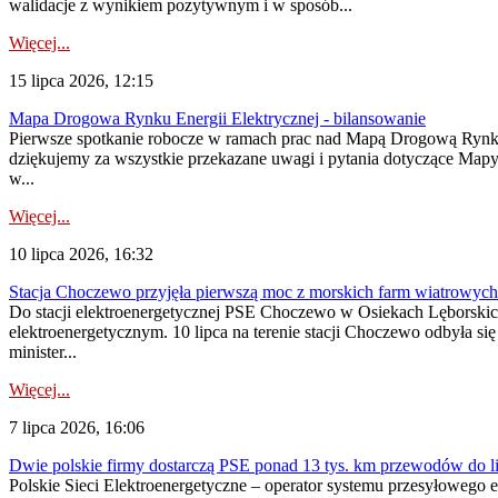
walidacje z wynikiem pozytywnym i w sposób...
Więcej...
15 lipca 2026, 12:15
Mapa Drogowa Rynku Energii Elektrycznej - bilansowanie
Pierwsze spotkanie robocze w ramach prac nad Mapą Drogową Rynku En
dziękujemy za wszystkie przekazane uwagi i pytania dotyczące Map
w...
Więcej...
10 lipca 2026, 16:32
Stacja Choczewo przyjęła pierwszą moc z morskich farm wiatrowych
Do stacji elektroenergetycznej PSE Choczewo w Osiekach Lęborskich 
elektroenergetycznym. 10 lipca na terenie stacji Choczewo odbyła si
minister...
Więcej...
7 lipca 2026, 16:06
Dwie polskie firmy dostarczą PSE ponad 13 tys. km przewodów do li
Polskie Sieci Elektroenergetyczne – operator systemu przesyłoweg