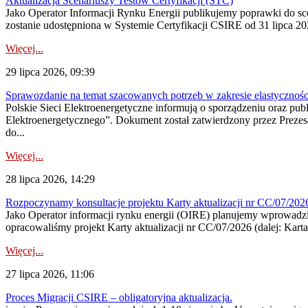
Aktualizacja Scenariuszy Testów Certyfikacji (STC)
Jako Operator Informacji Rynku Energii publikujemy poprawki do
zostanie udostępniona w Systemie Certyfikacji CSIRE od 31 lipca 202
Więcej...
29 lipca 2026, 09:39
Sprawozdanie na temat szacowanych potrzeb w zakresie elastycznośc
Polskie Sieci Elektroenergetyczne informują o sporządzeniu oraz pu
Elektroenergetycznego”. Dokument został zatwierdzony przez Preze
do...
Więcej...
28 lipca 2026, 14:29
Rozpoczynamy konsultacje projektu Karty aktualizacji nr CC/07/2
Jako Operator informacji rynku energii (OIRE) planujemy wprowadzić
opracowaliśmy projekt Karty aktualizacji nr CC/07/2026 (dalej: Karta
Więcej...
27 lipca 2026, 11:06
Proces Migracji CSIRE – obligatoryjna aktualizacja.