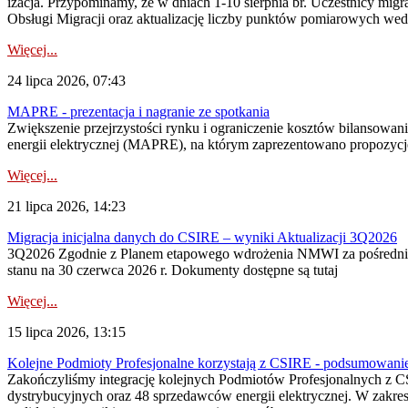
izacja. Przypominamy, że w dniach 1-10 sierpnia br. Uczestnicy mi
Obsługi Migracji oraz aktualizację liczby punktów pomiarowych wedł
Więcej...
24 lipca 2026, 07:43
MAPRE - prezentacja i nagranie ze spotkania
Zwiększenie przejrzystości rynku i ograniczenie kosztów bilansowan
energii elektrycznej (MAPRE), na którym zaprezentowano propozycje
Więcej...
21 lipca 2026, 14:23
Migracja inicjalna danych do CSIRE – wyniki Aktualizacji 3Q2026
3Q2026 Zgodnie z Planem etapowego wdrożenia NMWI za pośrednictwe
stanu na 30 czerwca 2026 r. Dokumenty dostępne są tutaj
Więcej...
15 lipca 2026, 13:15
Kolejne Podmioty Profesjonalne korzystają z CSIRE - podsumowani
Zakończyliśmy integrację kolejnych Podmiotów Profesjonalnych z C
dystrybucyjnych oraz 48 sprzedawców energii elektrycznej. W zakr