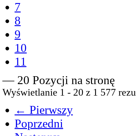
7
8
9
10
11
— 20 Pozycji na stronę
Wyświetlanie 1 - 20 z 1 577 rezu
← Pierwszy
Poprzedni