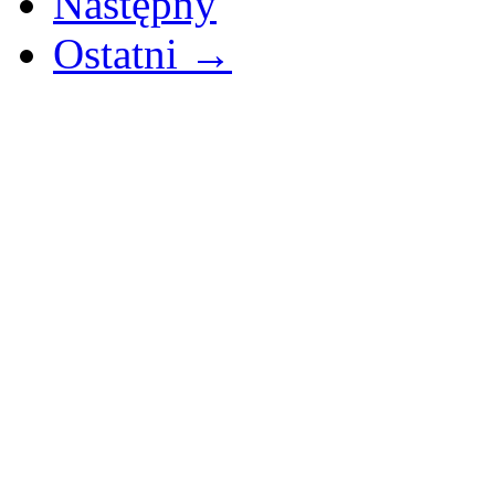
Następny
Ostatni →