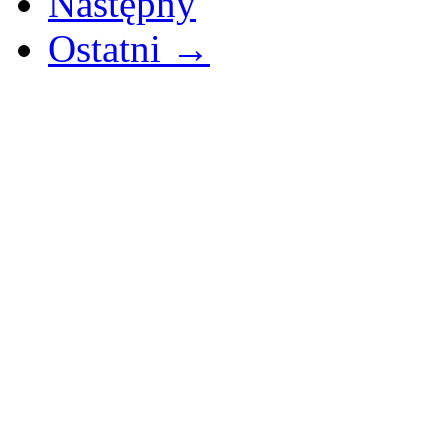
Następny
Ostatni →