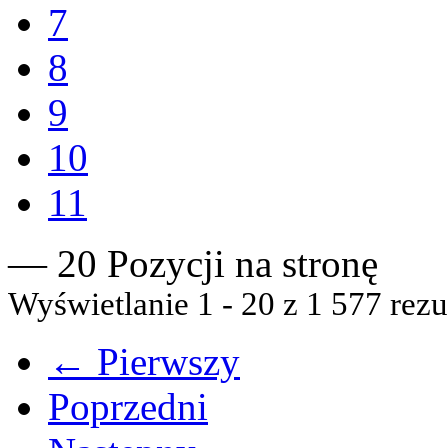
7
8
9
10
11
— 20 Pozycji na stronę
Wyświetlanie 1 - 20 z 1 577 rezu
← Pierwszy
Poprzedni