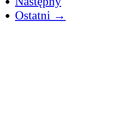
Następny
Ostatni →