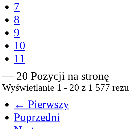
7
8
9
10
11
— 20 Pozycji na stronę
Wyświetlanie 1 - 20 z 1 577 rezu
← Pierwszy
Poprzedni