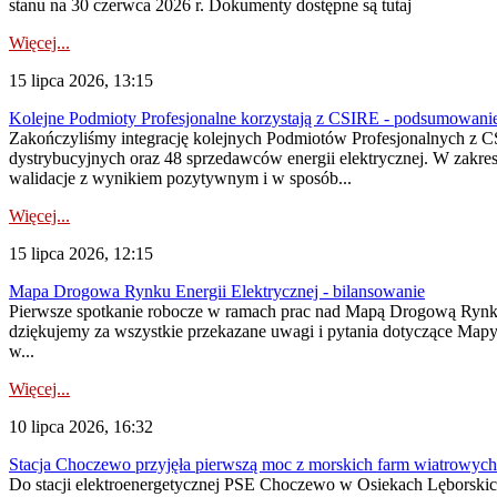
stanu na 30 czerwca 2026 r. Dokumenty dostępne są tutaj
Więcej...
15 lipca 2026, 13:15
Kolejne Podmioty Profesjonalne korzystają z CSIRE - podsumowani
Zakończyliśmy integrację kolejnych Podmiotów Profesjonalnych z C
dystrybucyjnych oraz 48 sprzedawców energii elektrycznej. W zakr
walidacje z wynikiem pozytywnym i w sposób...
Więcej...
15 lipca 2026, 12:15
Mapa Drogowa Rynku Energii Elektrycznej - bilansowanie
Pierwsze spotkanie robocze w ramach prac nad Mapą Drogową Rynku En
dziękujemy za wszystkie przekazane uwagi i pytania dotyczące Map
w...
Więcej...
10 lipca 2026, 16:32
Stacja Choczewo przyjęła pierwszą moc z morskich farm wiatrowych
Do stacji elektroenergetycznej PSE Choczewo w Osiekach Lęborskich 