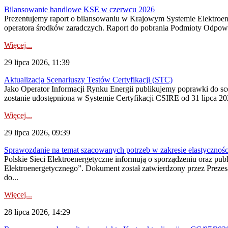
Bilansowanie handlowe KSE w czerwcu 2026
Prezentujemy raport o bilansowaniu w Krajowym Systemie Elektroene
operatora środków zaradczych. Raport do pobrania Podmioty Odpowi
Więcej...
29 lipca 2026, 11:39
Aktualizacja Scenariuszy Testów Certyfikacji (STC)
Jako Operator Informacji Rynku Energii publikujemy poprawki do
zostanie udostępniona w Systemie Certyfikacji CSIRE od 31 lipca 202
Więcej...
29 lipca 2026, 09:39
Sprawozdanie na temat szacowanych potrzeb w zakresie elastycznośc
Polskie Sieci Elektroenergetyczne informują o sporządzeniu oraz pu
Elektroenergetycznego”. Dokument został zatwierdzony przez Preze
do...
Więcej...
28 lipca 2026, 14:29