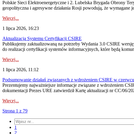
Polskie Sieci Elektroenergetyczne i 2. Lubelska Brygada Obrony Tery
geopolityczna i agresywne działania Rosji powodują, że wymagane je
Więcej...
1 lipca 2026, 16:23
Aktualizacja Systemu Certyfikacji CSIRE
Publikujemy zaktualizowaną na potrzeby Wydania 3.0 CSIRE wersję 
do realizacji certyfikacji systemów informacyjnych, które będą komu
Więcej...
1 lipca 2026, 11:12
Podsumowanie działań związanych z wdrożeniem CSIRE w czerwc
Prezentujemy najważniejsze informacje związane z wdrożeniem CSIRE
dokumentacji Prezes URE zatwierdził Kartę aktualizacji nr CC/06/202
Więcej...
Strona 1 z 79
1
2