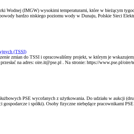
arki Wodnej (IMGW) wysokimi temperaturami, które w bieżącym tygod
powody bardzo niskiego poziomu wody w Dunaju, Polskie Sieci Elektr
yjnych (TSSI)
enie zmian do TSSI i opracowaliśmy projekt, w którym je wskazujemy
rzesłać na adres: oire.it@pse.pl . Na stronie: https://www.pse.pl/oir
 służbowych PSE wycofanych z użytkowania. Do udziału w aukcji (dru
i gospodarcze i spółki). Osoby fizyczne niebędące pracownikami PSE i