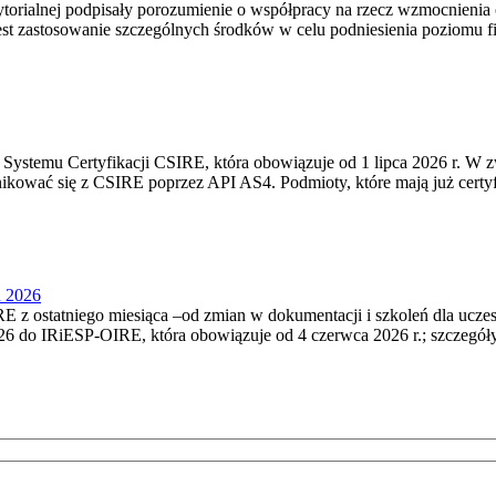
torialnej podpisały porozumienie o współpracy na rzecz wzmocnienia o
st zastosowanie szczególnych środków w celu podniesienia poziomu fizy
Systemu Certyfikacji CSIRE, która obowiązuje od 1 lipca 2026 r. W 
nikować się z CSIRE poprzez API AS4. Podmioty, które mają już certyf
u 2026
 z ostatniego miesiąca –od zmian w dokumentacji i szkoleń dla ucze
6 do IRiESP‑OIRE, która obowiązuje od 4 czerwca 2026 r.; szczegóły i