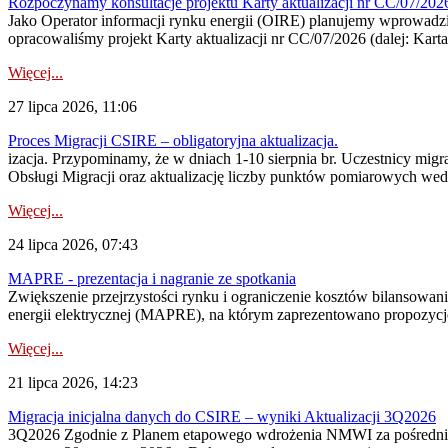
Rozpoczynamy konsultacje projektu Karty aktualizacji nr CC/07/2
Jako Operator informacji rynku energii (OIRE) planujemy wprowadzić
opracowaliśmy projekt Karty aktualizacji nr CC/07/2026 (dalej: Karta
Więcej...
27 lipca 2026, 11:06
Proces Migracji CSIRE – obligatoryjna aktualizacja.
izacja. Przypominamy, że w dniach 1-10 sierpnia br. Uczestnicy mi
Obsługi Migracji oraz aktualizację liczby punktów pomiarowych wedł
Więcej...
24 lipca 2026, 07:43
MAPRE - prezentacja i nagranie ze spotkania
Zwiększenie przejrzystości rynku i ograniczenie kosztów bilansowan
energii elektrycznej (MAPRE), na którym zaprezentowano propozycje
Więcej...
21 lipca 2026, 14:23
Migracja inicjalna danych do CSIRE – wyniki Aktualizacji 3Q2026
3Q2026 Zgodnie z Planem etapowego wdrożenia NMWI za pośrednictwe