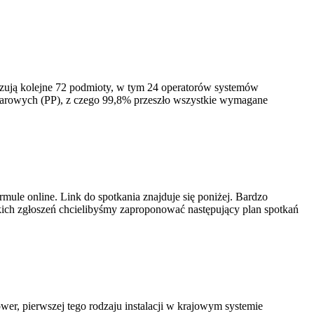
izują kolejne 72 podmioty, w tym 24 operatorów systemów
iarowych (PP), z czego 99,8% przeszło wszystkie wymagane
ule online. Link do spotkania znajduje się poniżej. Bardzo
ich zgłoszeń chcielibyśmy zaproponować następujący plan spotkań
er, pierwszej tego rodzaju instalacji w krajowym systemie