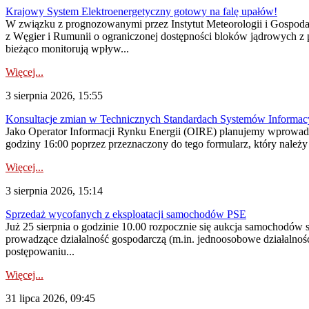
Krajowy System Elektroenergetyczny gotowy na falę upałów!
W związku z prognozowanymi przez Instytut Meteorologii i Gospod
z Węgier i Rumunii o ograniczonej dostępności bloków jądrowych z 
bieżąco monitorują wpływ...
Więcej...
3 sierpnia 2026, 15:55
Konsultacje zmian w Technicznych Standardach Systemów Informac
Jako Operator Informacji Rynku Energii (OIRE) planujemy wprowadz
godziny 16:00 poprzez przeznaczony do tego formularz, który należy p
Więcej...
3 sierpnia 2026, 15:14
Sprzedaż wycofanych z eksploatacji samochodów PSE
Już 25 sierpnia o godzinie 10.00 rozpocznie się aukcja samochodów
prowadzące działalność gospodarczą (m.in. jednoosobowe działalnośc
postępowaniu...
Więcej...
31 lipca 2026, 09:45