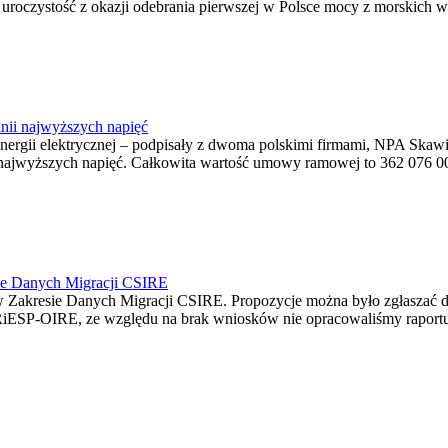
ę uroczystość z okazji odebrania pierwszej w Polsce mocy z morskich w
nii najwyższych napięć
o energii elektrycznej – podpisały z dwoma polskimi firmami, NPA S
jwyższych napięć. Całkowita wartość umowy ramowej to 362 076 000,0
ie Danych Migracji CSIRE
Zakresie Danych Migracji CSIRE. Propozycje można było zgłaszać d
RiESP-OIRE, ze względu na brak wniosków nie opracowaliśmy raportu 