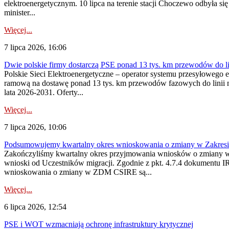
elektroenergetycznym. 10 lipca na terenie stacji Choczewo odbyła si
minister...
Więcej...
7 lipca 2026, 16:06
Dwie polskie firmy dostarczą PSE ponad 13 tys. km przewodów do li
Polskie Sieci Elektroenergetyczne – operator systemu przesyłoweg
ramową na dostawę ponad 13 tys. km przewodów fazowych do linii na
lata 2026-2031. Oferty...
Więcej...
7 lipca 2026, 10:06
Podsumowujemy kwartalny okres wnioskowania o zmiany w Zakres
Zakończyliśmy kwartalny okres przyjmowania wniosków o zmiany w 
wnioski od Uczestników migracji. Zgodnie z pkt. 4.7.4 dokumentu I
wnioskowania o zmiany w ZDM CSIRE są...
Więcej...
6 lipca 2026, 12:54
PSE i WOT wzmacniają ochronę infrastruktury krytycznej