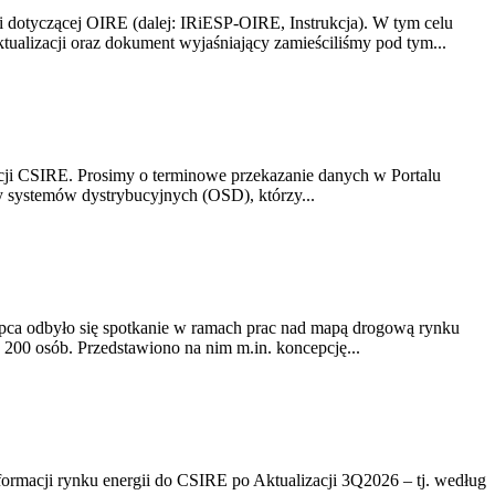
i dotyczącej OIRE (dalej: IRiESP-OIRE, Instrukcja). W tym celu
aktualizacji oraz dokument wyjaśniający zamieściliśmy pod tym...
acji CSIRE. Prosimy o terminowe przekazanie danych w Portalu
zy systemów dystrybucyjnych (OSD), którzy...
lipca odbyło się spotkanie w ramach prac nad mapą drogową rynku
200 osób. Przedstawiono na nim m.in. koncepcję...
rmacji rynku energii do CSIRE po Aktualizacji 3Q2026 – tj. według