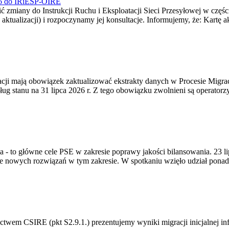
026 do IRiESP-OIRE
 zmiany do Instrukcji Ruchu i Eksploatacji Sieci Przesyłowej w częśc
 aktualizacji) i rozpoczynamy jej konsultacje. Informujemy, że: Kartę 
gracji mają obowiązek zaktualizować ekstrakty danych w Procesie Migr
ug stanu na 31 lipca 2026 r. Z tego obowiązku zwolnieni są operator
ia - to główne cele PSE w zakresie poprawy jakości bilansowania. 23 
 nowych rozwiązań w tym zakresie. W spotkaniu wzięło udział ponad 
m CSIRE (pkt S2.9.1.) prezentujemy wyniki migracji inicjalnej info