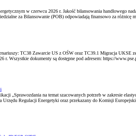
rgetycznym w czerwcu 2026 r. Jakość bilansowania handlowego nadal 
edzialne za Bilansowanie (POB) odpowiadają finansowo za różnicę mię
 scenariuszy: TC38 Zawarcie US z OŚW oraz TC39.1 Migracja UKSE 
6 r. Wszystkie dokumenty są dostępne pod adresem: https://www.pse.pl/
i
blikacji „Sprawozdania na temat szacowanych potrzeb w zakresie elast
sa Urzędu Regulacji Energetyki oraz przekazany do Komisji Europejs