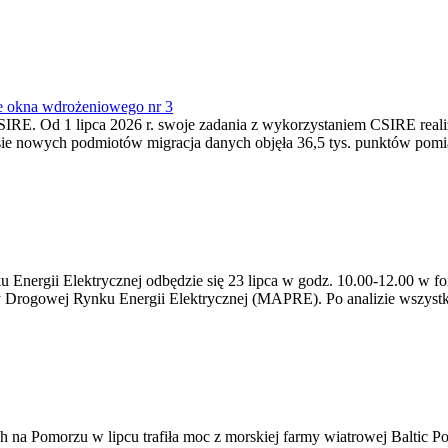
e okna wdrożeniowego nr 3
SIRE. Od 1 lipca 2026 r. swoje zadania z wykorzystaniem CSIRE real
esie nowych podmiotów migracja danych objęła 36,5 tys. punktów pom
ergii Elektrycznej odbędzie się 23 lipca w godz. 10.00-12.00 w form
y Drogowej Rynku Energii Elektrycznej (MAPRE). Po analizie wszystk
na Pomorzu w lipcu trafiła moc z morskiej farmy wiatrowej Baltic Pow