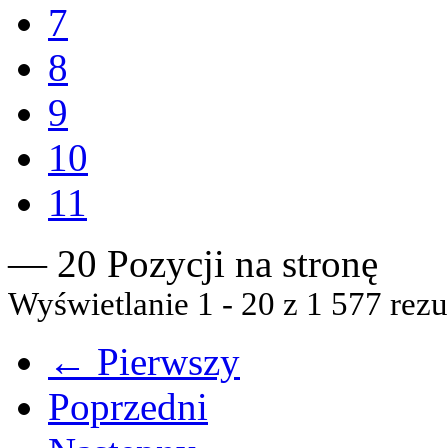
7
8
9
10
11
— 20 Pozycji na stronę
Wyświetlanie 1 - 20 z 1 577 rezu
← Pierwszy
Poprzedni