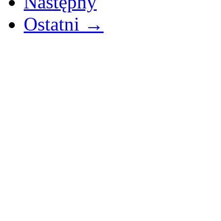
Następny
Ostatni →