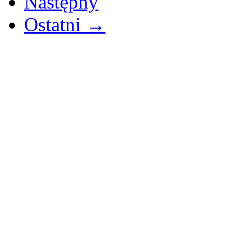
Następny
Ostatni →