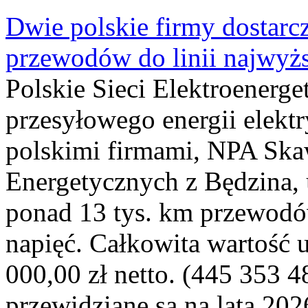
Dwie polskie firmy dostarc
przewodów do linii najwyż
Polskie Sieci Elektroenerge
przesyłowego energii elekt
polskimi firmami, NPA Sk
Energetycznych z Będzina
ponad 13 tys. km przewodó
napięć. Całkowita wartość
000,00 zł netto. (445 353 4
przewidziane są na lata 202