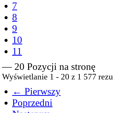
7
8
9
10
11
— 20 Pozycji na stronę
Wyświetlanie 1 - 20 z 1 577 rezu
← Pierwszy
Poprzedni