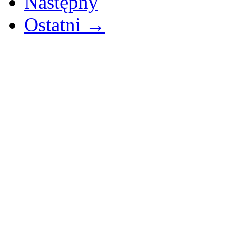
Następny
Ostatni →