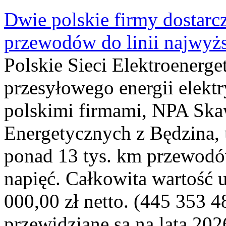
Dwie polskie firmy dostarc
przewodów do linii najwyż
Polskie Sieci Elektroenerge
przesyłowego energii elekt
polskimi firmami, NPA Sk
Energetycznych z Będzina
ponad 13 tys. km przewodó
napięć. Całkowita wartość
000,00 zł netto. (445 353 4
przewidziane są na lata 202