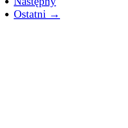
Następny
Ostatni →