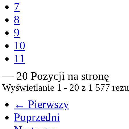
7
8
9
10
11
— 20 Pozycji na stronę
Wyświetlanie 1 - 20 z 1 577 rezu
← Pierwszy
Poprzedni