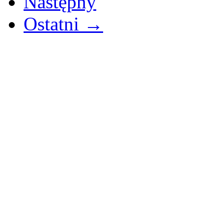
Następny
Ostatni →