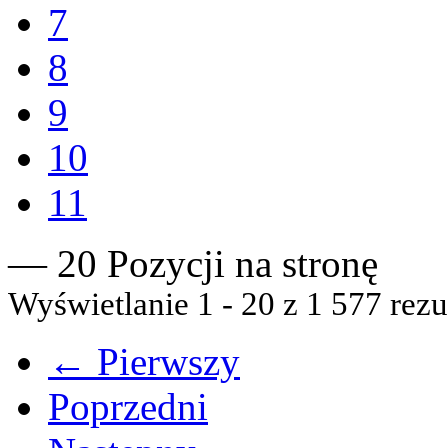
7
8
9
10
11
— 20 Pozycji na stronę
Wyświetlanie 1 - 20 z 1 577 rezu
← Pierwszy
Poprzedni