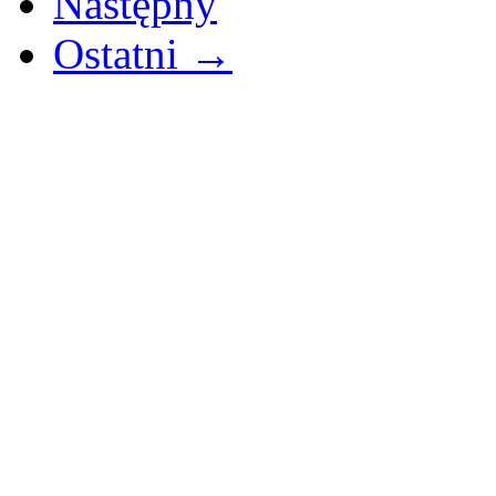
Następny
Ostatni →