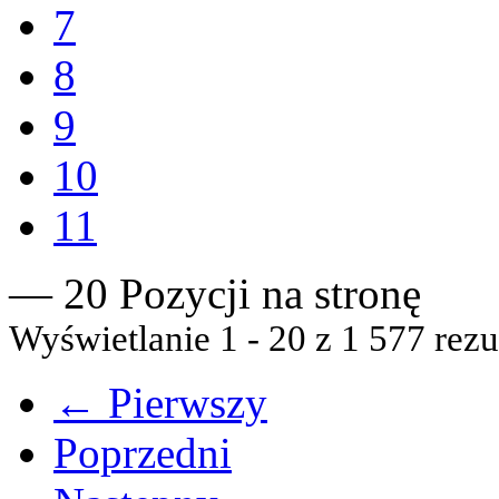
7
8
9
10
11
— 20 Pozycji na stronę
Wyświetlanie 1 - 20 z 1 577 rezu
← Pierwszy
Poprzedni