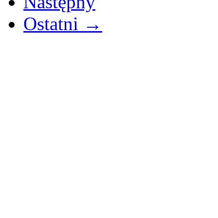
Następny
Ostatni →