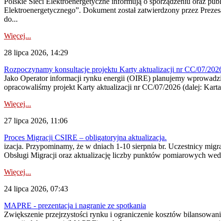
Polskie Sieci Elektroenergetyczne informują o sporządzeniu oraz pu
Elektroenergetycznego”. Dokument został zatwierdzony przez Preze
do...
Więcej...
28 lipca 2026, 14:29
Rozpoczynamy konsultacje projektu Karty aktualizacji nr CC/07/2
Jako Operator informacji rynku energii (OIRE) planujemy wprowadzić
opracowaliśmy projekt Karty aktualizacji nr CC/07/2026 (dalej: Karta
Więcej...
27 lipca 2026, 11:06
Proces Migracji CSIRE – obligatoryjna aktualizacja.
izacja. Przypominamy, że w dniach 1-10 sierpnia br. Uczestnicy mi
Obsługi Migracji oraz aktualizację liczby punktów pomiarowych wedł
Więcej...
24 lipca 2026, 07:43
MAPRE - prezentacja i nagranie ze spotkania
Zwiększenie przejrzystości rynku i ograniczenie kosztów bilansowan