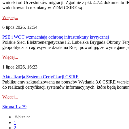
wnioski od Uczestników migracji. Zgodnie z pkt. 4.7.4 dokumentu I
wnioskowania o zmiany w ZDM CSIRE są...
Więcej...
6 lipca 2026, 12:54
PSE i WOT wzmacniają ochronę infrastruktury krytycznej
Polskie Sieci Elektroenergetyczne i 2. Lubelska Brygada Obrony Tery
geopolityczna i agresywne działania Rosji powodują, że wymagane je
Więcej...
1 lipca 2026, 16:23
Aktualizacja Systemu Certyfikacji CSIRE
Publikujemy zaktualizowaną na potrzeby Wydania 3.0 CSIRE wersję 
do realizacji certyfikacji systemów informacyjnych, które będą komu
Więcej...
Strona 1 z 79
1
2