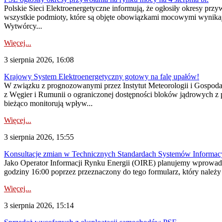
Polskie Sieci Elektroenergetyczne informują, że ogłosiły okresy pr
wszystkie podmioty, które są objęte obowiązkami mocowymi wynika
Wytwórcy...
Więcej...
3 sierpnia 2026, 16:08
Krajowy System Elektroenergetyczny gotowy na falę upałów!
W związku z prognozowanymi przez Instytut Meteorologii i Gospod
z Węgier i Rumunii o ograniczonej dostępności bloków jądrowych z 
bieżąco monitorują wpływ...
Więcej...
3 sierpnia 2026, 15:55
Konsultacje zmian w Technicznych Standardach Systemów Informac
Jako Operator Informacji Rynku Energii (OIRE) planujemy wprowadz
godziny 16:00 poprzez przeznaczony do tego formularz, który należy p
Więcej...
3 sierpnia 2026, 15:14