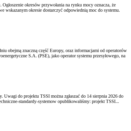
-19. Ogłoszenie okresów przywołania na rynku mocy oznacza, że
 we wskazanym okresie dostarczyć odpowiednią moc do systemu.
niu obejmą znaczną część Europy, oraz informacjami od operatorów
oenergetyczne S.A. (PSE), jako operator systemu przesyłowego, na
. Uwagi do projektu TSSI można zgłaszać do 14 sierpnia 2026 do
e/techniczne-standardy-systemow opublikowaliśmy: projekt TSSI...