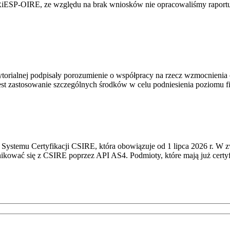
RiESP-OIRE, ze względu na brak wniosków nie opracowaliśmy raportu 
torialnej podpisały porozumienie o współpracy na rzecz wzmocnienia o
st zastosowanie szczególnych środków w celu podniesienia poziomu fizy
Systemu Certyfikacji CSIRE, która obowiązuje od 1 lipca 2026 r. W 
nikować się z CSIRE poprzez API AS4. Podmioty, które mają już certyf