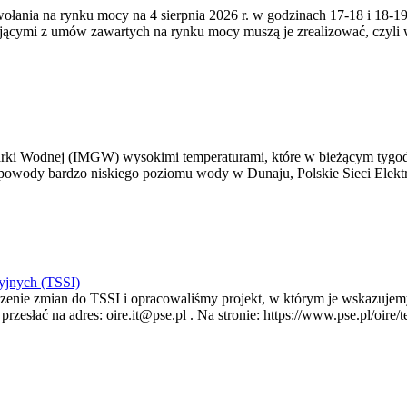
zywołania na rynku mocy na 4 sierpnia 2026 r. w godzinach 17-18 i 18
jącymi z umów zawartych na rynku mocy muszą je zrealizować, czyli
arki Wodnej (IMGW) wysokimi temperaturami, które w bieżącym tygod
powody bardzo niskiego poziomu wody w Dunaju, Polskie Sieci Elektr
yjnych (TSSI)
enie zmian do TSSI i opracowaliśmy projekt, w którym je wskazujemy
rzesłać na adres: oire.it@pse.pl . Na stronie: https://www.pse.pl/oir