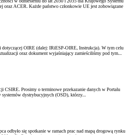
yczności w odniesieniu do lat 2030 i 2035 dla Krajowego Systemu
kiej oraz ACER. Każde państwo członkowie UE jest zobowiązane
i dotyczącej OIRE (dalej: IRiESP-OIRE, Instrukcja). W tym celu
aktualizacji oraz dokument wyjaśniający zamieściliśmy pod tym...
acji CSIRE. Prosimy o terminowe przekazanie danych w Portalu
zy systemów dystrybucyjnych (OSD), którzy...
lipca odbyło się spotkanie w ramach prac nad mapą drogową rynku