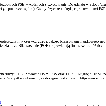
 służbowych PSE wycofanych z użytkowania. Do udziału w aukcji (dru
i gospodarcze i spółki). Osoby fizyczne niebędące pracownikami PSE i
rgetycznym w czerwcu 2026 r. Jakość bilansowania handlowego nadal 
edzialne za Bilansowanie (POB) odpowiadają finansowo za różnicę mię
 scenariuszy: TC38 Zawarcie US z OŚW oraz TC39.1 Migracja UKSE 
6 r. Wszystkie dokumenty są dostępne pod adresem: https://www.pse.pl/
i