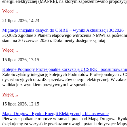
energii elektrycznej (MAPRE), na którym zaprezentowano propozycje
Więcej...
21 lipca 2026, 14:23
Migracja inicjalna danych do CSIRE – wyniki Aktualizacji 3Q2026
3Q2026 Zgodnie z Planem etapowego wdrożenia NMWI za pośrednictwe
stanu na 30 czerwca 2026 r. Dokumenty dostępne są tutaj
Więcej...
15 lipca 2026, 13:15
Kolejne Podmioty Profesjonalne korzystają z CSIRE - podsumowani
Zakończyliśmy integrację kolejnych Podmiotów Profesjonalnych z C
dystrybucyjnych oraz 48 sprzedawców energii elektrycznej. W zakr
walidacje z wynikiem pozytywnym i w sposób...
Więcej...
15 lipca 2026, 12:15
Mapa Drogowa Rynku Energii Elektrycznej - bilansowanie
Pierwsze spotkanie robocze w ramach prac nad Mapą Drogową Rynku En
dziękujemy za wszystkie przekazane uwagi i pytania dotyczące Map