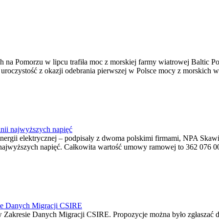
na Pomorzu w lipcu trafiła moc z morskiej farmy wiatrowej Baltic Pow
ę uroczystość z okazji odebrania pierwszej w Polsce mocy z morskich w
nii najwyższych napięć
o energii elektrycznej – podpisały z dwoma polskimi firmami, NPA S
jwyższych napięć. Całkowita wartość umowy ramowej to 362 076 000,0
ie Danych Migracji CSIRE
Zakresie Danych Migracji CSIRE. Propozycje można było zgłaszać d