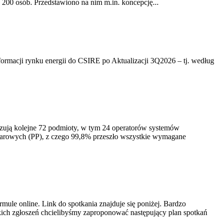
200 osób. Przedstawiono na nim m.in. koncepcję...
rmacji rynku energii do CSIRE po Aktualizacji 3Q2026 – tj. według
izują kolejne 72 podmioty, w tym 24 operatorów systemów
iarowych (PP), z czego 99,8% przeszło wszystkie wymagane
ule online. Link do spotkania znajduje się poniżej. Bardzo
ich zgłoszeń chcielibyśmy zaproponować następujący plan spotkań