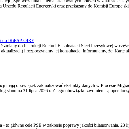
blikacji „Sprawozdania na temat szacowanych potrzeb w zakresie elast
sa Urzędu Regulacji Energetyki oraz przekazany do Komisji Europejs
026 do IRiESP-OIRE
 zmiany do Instrukcji Ruchu i Eksploatacji Sieci Przesyłowej w częśc
 aktualizacji) i rozpoczynamy jej konsultacje. Informujemy, że: Kartę 
gracji mają obowiązek zaktualizować ekstrakty danych w Procesie Migr
ug stanu na 31 lipca 2026 r. Z tego obowiązku zwolnieni są operator
ia - to główne cele PSE w zakresie poprawy jakości bilansowania. 23 