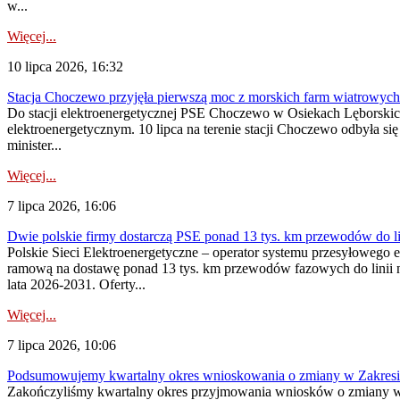
w...
Więcej...
10 lipca 2026, 16:32
Stacja Choczewo przyjęła pierwszą moc z morskich farm wiatrowych
Do stacji elektroenergetycznej PSE Choczewo w Osiekach Lęborskich 
elektroenergetycznym. 10 lipca na terenie stacji Choczewo odbyła si
minister...
Więcej...
7 lipca 2026, 16:06
Dwie polskie firmy dostarczą PSE ponad 13 tys. km przewodów do li
Polskie Sieci Elektroenergetyczne – operator systemu przesyłoweg
ramową na dostawę ponad 13 tys. km przewodów fazowych do linii na
lata 2026-2031. Oferty...
Więcej...
7 lipca 2026, 10:06
Podsumowujemy kwartalny okres wnioskowania o zmiany w Zakres
Zakończyliśmy kwartalny okres przyjmowania wniosków o zmiany w 