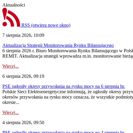
Aktualności
RSS
(otwiera nowe okno)
7 sierpnia 2026, 10:09
Aktualizacja Strategii Monitorowania Rynku Bilansującego
6 sierpnia 2026 r. Biuro Monitorowania Rynku Bilansującego w Polsk
REMIT. Aktualizacja strategii wprowadza m.in. monitorowanie bież
Więcej...
6 sierpnia 2026, 09:19
PSE ogłosiły okresy przywołania na rynku mocy na 6 sierpnia br.
Polskie Sieci Elektroenergetyczne informują, że ogłosiły okresy prz
okresów przywołania na rynku mocy oznacza, że wszystkie podmiot
okresie...
Więcej...
4 sierpnia 2026, 09:50
PSE ogłosiły okresy przywołania na rynku mocy na 4 sierpnia br.