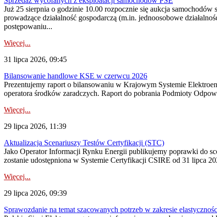
Sprzedaż wycofanych z eksploatacji samochodów PSE
Już 25 sierpnia o godzinie 10.00 rozpocznie się aukcja samochodów
prowadzące działalność gospodarczą (m.in. jednoosobowe działalnośc
postępowaniu...
Więcej...
31 lipca 2026, 09:45
Bilansowanie handlowe KSE w czerwcu 2026
Prezentujemy raport o bilansowaniu w Krajowym Systemie Elektroene
operatora środków zaradczych. Raport do pobrania Podmioty Odpowi
Więcej...
29 lipca 2026, 11:39
Aktualizacja Scenariuszy Testów Certyfikacji (STC)
Jako Operator Informacji Rynku Energii publikujemy poprawki do
zostanie udostępniona w Systemie Certyfikacji CSIRE od 31 lipca 202
Więcej...
29 lipca 2026, 09:39
Sprawozdanie na temat szacowanych potrzeb w zakresie elastycznośc