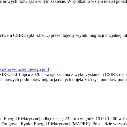
 nowych rozwiązań w tym zakresie. W spotkaniu wzięło udział ponad 
m CSIRE (pkt S2.9.1.) prezentujemy wyniki migracji inicjalnej info
e okna wdrożeniowego nr 3
SIRE. Od 1 lipca 2026 r. swoje zadania z wykorzystaniem CSIRE real
esie nowych podmiotów migracja danych objęła 36,5 tys. punktów pom
ergii Elektrycznej odbędzie się 23 lipca w godz. 10.00-12.00 w form
y Drogowej Rynku Energii Elektrycznej (MAPRE). Po analizie wszystk