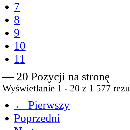
7
8
9
10
11
— 20 Pozycji na stronę
Wyświetlanie 1 - 20 z 1 577 rezu
← Pierwszy
Poprzedni