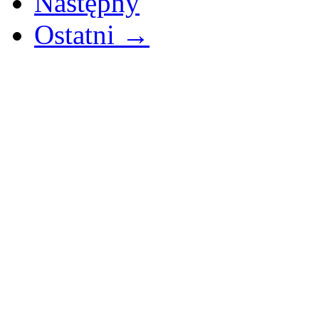
Następny
Ostatni →