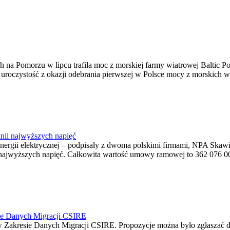
na Pomorzu w lipcu trafiła moc z morskiej farmy wiatrowej Baltic Pow
ę uroczystość z okazji odebrania pierwszej w Polsce mocy z morskich w
nii najwyższych napięć
o energii elektrycznej – podpisały z dwoma polskimi firmami, NPA S
jwyższych napięć. Całkowita wartość umowy ramowej to 362 076 000,0
ie Danych Migracji CSIRE
Zakresie Danych Migracji CSIRE. Propozycje można było zgłaszać d