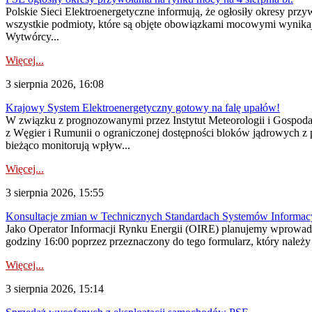
Polskie Sieci Elektroenergetyczne informują, że ogłosiły okresy pr
wszystkie podmioty, które są objęte obowiązkami mocowymi wynika
Wytwórcy...
Więcej...
3 sierpnia 2026, 16:08
Krajowy System Elektroenergetyczny gotowy na falę upałów!
W związku z prognozowanymi przez Instytut Meteorologii i Gospod
z Węgier i Rumunii o ograniczonej dostępności bloków jądrowych z 
bieżąco monitorują wpływ...
Więcej...
3 sierpnia 2026, 15:55
Konsultacje zmian w Technicznych Standardach Systemów Informac
Jako Operator Informacji Rynku Energii (OIRE) planujemy wprowadz
godziny 16:00 poprzez przeznaczony do tego formularz, który należy p
Więcej...
3 sierpnia 2026, 15:14