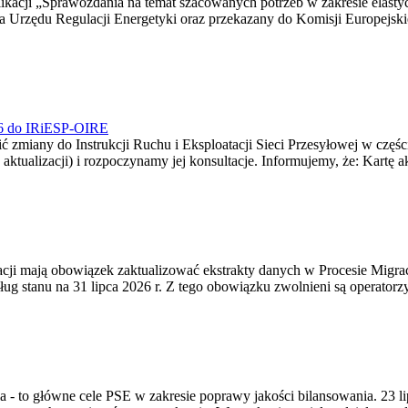
blikacji „Sprawozdania na temat szacowanych potrzeb w zakresie elast
sa Urzędu Regulacji Energetyki oraz przekazany do Komisji Europejs
026 do IRiESP-OIRE
 zmiany do Instrukcji Ruchu i Eksploatacji Sieci Przesyłowej w częśc
 aktualizacji) i rozpoczynamy jej konsultacje. Informujemy, że: Kartę 
gracji mają obowiązek zaktualizować ekstrakty danych w Procesie Migr
ug stanu na 31 lipca 2026 r. Z tego obowiązku zwolnieni są operator
ia - to główne cele PSE w zakresie poprawy jakości bilansowania. 23 