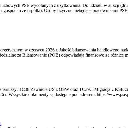
 służbowych PSE wycofanych z użytkowania. Do udziału w aukcji (dru
i gospodarcze i spółki). Osoby fizyczne niebędące pracownikami PSE i
rgetycznym w czerwcu 2026 r. Jakość bilansowania handlowego nadal 
edzialne za Bilansowanie (POB) odpowiadają finansowo za różnicę mię
 scenariuszy: TC38 Zawarcie US z OŚW oraz TC39.1 Migracja UKSE 
6 r. Wszystkie dokumenty są dostępne pod adresem: https://www.pse.pl/
i