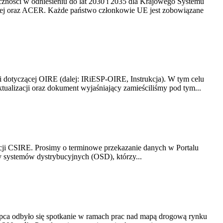
yczności w odniesieniu do lat 2030 i 2035 dla Krajowego Systemu
kiej oraz ACER. Każde państwo członkowie UE jest zobowiązane
i dotyczącej OIRE (dalej: IRiESP-OIRE, Instrukcja). W tym celu
aktualizacji oraz dokument wyjaśniający zamieściliśmy pod tym...
acji CSIRE. Prosimy o terminowe przekazanie danych w Portalu
zy systemów dystrybucyjnych (OSD), którzy...
lipca odbyło się spotkanie w ramach prac nad mapą drogową rynku