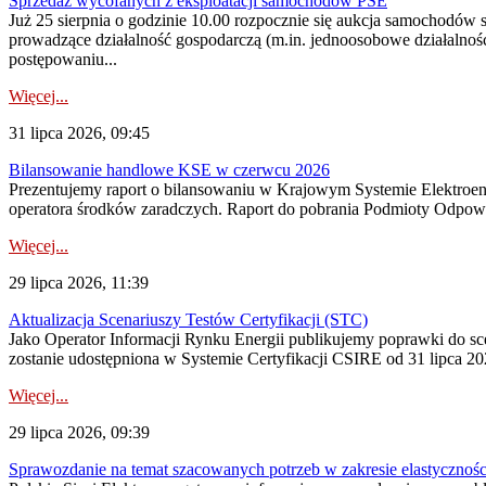
Sprzedaż wycofanych z eksploatacji samochodów PSE
Już 25 sierpnia o godzinie 10.00 rozpocznie się aukcja samochodów
prowadzące działalność gospodarczą (m.in. jednoosobowe działalnośc
postępowaniu...
Więcej...
31 lipca 2026, 09:45
Bilansowanie handlowe KSE w czerwcu 2026
Prezentujemy raport o bilansowaniu w Krajowym Systemie Elektroene
operatora środków zaradczych. Raport do pobrania Podmioty Odpowi
Więcej...
29 lipca 2026, 11:39
Aktualizacja Scenariuszy Testów Certyfikacji (STC)
Jako Operator Informacji Rynku Energii publikujemy poprawki do
zostanie udostępniona w Systemie Certyfikacji CSIRE od 31 lipca 202
Więcej...
29 lipca 2026, 09:39
Sprawozdanie na temat szacowanych potrzeb w zakresie elastycznośc