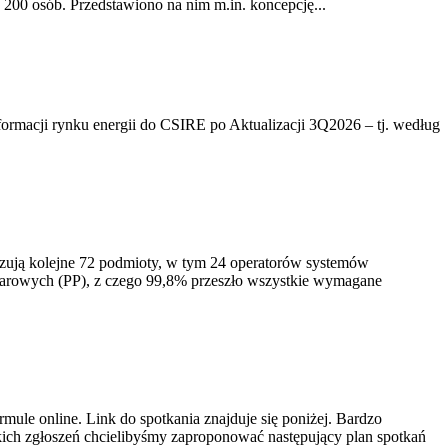
200 osób. Przedstawiono na nim m.in. koncepcję...
rmacji rynku energii do CSIRE po Aktualizacji 3Q2026 – tj. według
izują kolejne 72 podmioty, w tym 24 operatorów systemów
iarowych (PP), z czego 99,8% przeszło wszystkie wymagane
ule online. Link do spotkania znajduje się poniżej. Bardzo
ich zgłoszeń chcielibyśmy zaproponować następujący plan spotkań