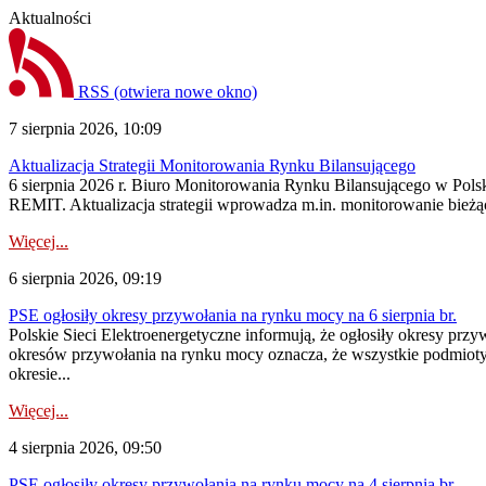
Aktualności
RSS
(otwiera nowe okno)
7 sierpnia 2026, 10:09
Aktualizacja Strategii Monitorowania Rynku Bilansującego
6 sierpnia 2026 r. Biuro Monitorowania Rynku Bilansującego w Polsk
REMIT. Aktualizacja strategii wprowadza m.in. monitorowanie bież
Więcej...
6 sierpnia 2026, 09:19
PSE ogłosiły okresy przywołania na rynku mocy na 6 sierpnia br.
Polskie Sieci Elektroenergetyczne informują, że ogłosiły okresy prz
okresów przywołania na rynku mocy oznacza, że wszystkie podmiot
okresie...
Więcej...
4 sierpnia 2026, 09:50
PSE ogłosiły okresy przywołania na rynku mocy na 4 sierpnia br.