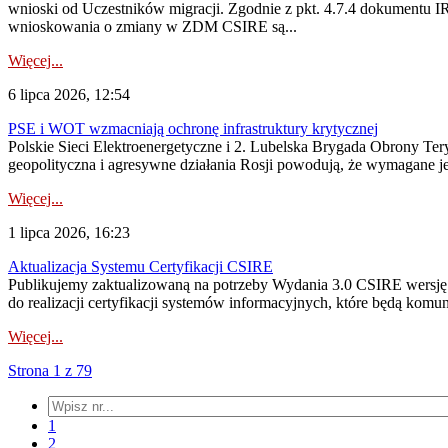
wnioski od Uczestników migracji. Zgodnie z pkt. 4.7.4 dokumentu I
wnioskowania o zmiany w ZDM CSIRE są...
Więcej...
6 lipca 2026, 12:54
PSE i WOT wzmacniają ochronę infrastruktury krytycznej
Polskie Sieci Elektroenergetyczne i 2. Lubelska Brygada Obrony Tery
geopolityczna i agresywne działania Rosji powodują, że wymagane je
Więcej...
1 lipca 2026, 16:23
Aktualizacja Systemu Certyfikacji CSIRE
Publikujemy zaktualizowaną na potrzeby Wydania 3.0 CSIRE wersję 
do realizacji certyfikacji systemów informacyjnych, które będą komu
Więcej...
Strona 1 z 79
1
2