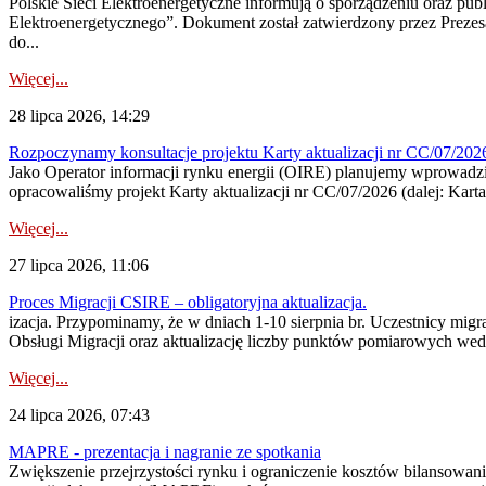
Polskie Sieci Elektroenergetyczne informują o sporządzeniu oraz pu
Elektroenergetycznego”. Dokument został zatwierdzony przez Preze
do...
Więcej...
28 lipca 2026, 14:29
Rozpoczynamy konsultacje projektu Karty aktualizacji nr CC/07/2
Jako Operator informacji rynku energii (OIRE) planujemy wprowadzić
opracowaliśmy projekt Karty aktualizacji nr CC/07/2026 (dalej: Karta
Więcej...
27 lipca 2026, 11:06
Proces Migracji CSIRE – obligatoryjna aktualizacja.
izacja. Przypominamy, że w dniach 1-10 sierpnia br. Uczestnicy mi
Obsługi Migracji oraz aktualizację liczby punktów pomiarowych wedł
Więcej...
24 lipca 2026, 07:43
MAPRE - prezentacja i nagranie ze spotkania
Zwiększenie przejrzystości rynku i ograniczenie kosztów bilansowan