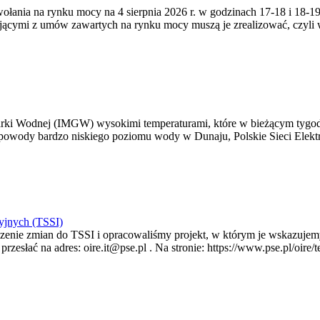
zywołania na rynku mocy na 4 sierpnia 2026 r. w godzinach 17-18 i 18
jącymi z umów zawartych na rynku mocy muszą je zrealizować, czyli
arki Wodnej (IMGW) wysokimi temperaturami, które w bieżącym tygod
powody bardzo niskiego poziomu wody w Dunaju, Polskie Sieci Elektr
yjnych (TSSI)
enie zmian do TSSI i opracowaliśmy projekt, w którym je wskazujemy
rzesłać na adres: oire.it@pse.pl . Na stronie: https://www.pse.pl/oir