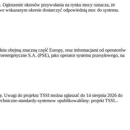
-19. Ogłoszenie okresów przywołania na rynku mocy oznacza, że
 we wskazanym okresie dostarczyć odpowiednią moc do systemu.
niu obejmą znaczną część Europy, oraz informacjami od operatorów
oenergetyczne S.A. (PSE), jako operator systemu przesyłowego, na
. Uwagi do projektu TSSI można zgłaszać do 14 sierpnia 2026 do
e/techniczne-standardy-systemow opublikowaliśmy: projekt TSSI...