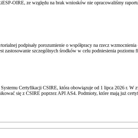
RiESP-OIRE, ze względu na brak wniosków nie opracowaliśmy raportu 
torialnej podpisały porozumienie o współpracy na rzecz wzmocnienia o
st zastosowanie szczególnych środków w celu podniesienia poziomu fizy
Systemu Certyfikacji CSIRE, która obowiązuje od 1 lipca 2026 r. W 
nikować się z CSIRE poprzez API AS4. Podmioty, które mają już certyf