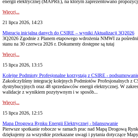
energii elektrycznej (MAPRE), na którym zaprezentowano propozycje
Więcej...
21 lipca 2026, 14:23
Migracja inicjalna danych do CSIRE – wyniki Aktualizacji 3Q2026
3Q2026 Zgodnie z Planem etapowego wdrożenia NMWI za pośrednictwe
stanu na 30 czerwca 2026 r. Dokumenty dostępne są tutaj
Więcej...
15 lipca 2026, 13:15
Kolejne Podmioty Profesjonalne korzystają z CSIRE - podsumowani
Zakończyliśmy integrację kolejnych Podmiotów Profesjonalnych z C
dystrybucyjnych oraz 48 sprzedawców energii elektrycznej. W zakr
walidacje z wynikiem pozytywnym i w sposób...
Więcej...
15 lipca 2026, 12:15
Mapa Drogowa Rynku Energii Elektrycznej - bilansowanie
Pierwsze spotkanie robocze w ramach prac nad Mapą Drogową Rynku En
dziękujemy za wszystkie przekazane uwagi i pytania dotyczące Map