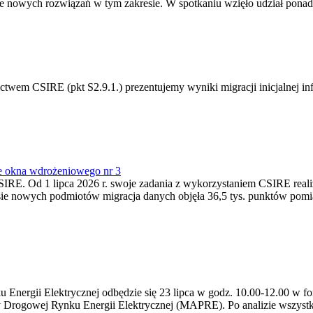
 nowych rozwiązań w tym zakresie. W spotkaniu wzięło udział ponad 
m CSIRE (pkt S2.9.1.) prezentujemy wyniki migracji inicjalnej info
e okna wdrożeniowego nr 3
SIRE. Od 1 lipca 2026 r. swoje zadania z wykorzystaniem CSIRE real
esie nowych podmiotów migracja danych objęła 36,5 tys. punktów pom
ergii Elektrycznej odbędzie się 23 lipca w godz. 10.00-12.00 w form
y Drogowej Rynku Energii Elektrycznej (MAPRE). Po analizie wszystk