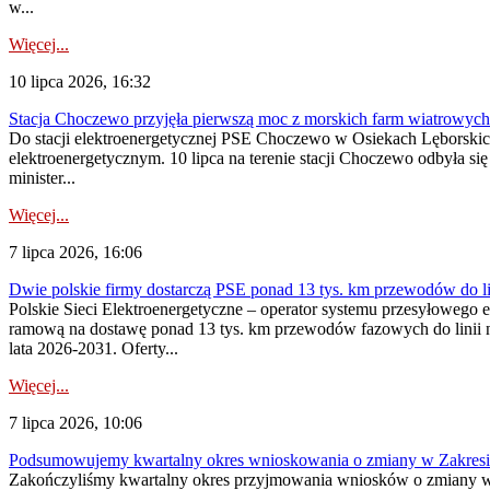
w...
Więcej...
10 lipca 2026, 16:32
Stacja Choczewo przyjęła pierwszą moc z morskich farm wiatrowych
Do stacji elektroenergetycznej PSE Choczewo w Osiekach Lęborskich 
elektroenergetycznym. 10 lipca na terenie stacji Choczewo odbyła si
minister...
Więcej...
7 lipca 2026, 16:06
Dwie polskie firmy dostarczą PSE ponad 13 tys. km przewodów do li
Polskie Sieci Elektroenergetyczne – operator systemu przesyłoweg
ramową na dostawę ponad 13 tys. km przewodów fazowych do linii na
lata 2026-2031. Oferty...
Więcej...
7 lipca 2026, 10:06
Podsumowujemy kwartalny okres wnioskowania o zmiany w Zakres
Zakończyliśmy kwartalny okres przyjmowania wniosków o zmiany w 