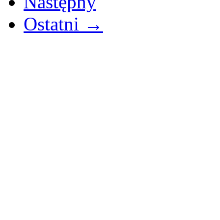
Następny
Ostatni →