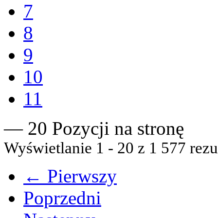
7
8
9
10
11
— 20 Pozycji na stronę
Wyświetlanie 1 - 20 z 1 577 rezu
← Pierwszy
Poprzedni