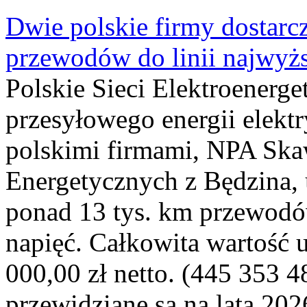
Dwie polskie firmy dostarc
przewodów do linii najwyż
Polskie Sieci Elektroenerge
przesyłowego energii elekt
polskimi firmami, NPA Sk
Energetycznych z Będzina
ponad 13 tys. km przewodó
napięć. Całkowita wartość
000,00 zł netto. (445 353 4
przewidziane są na lata 202