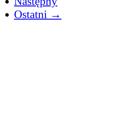
Następny
Ostatni →