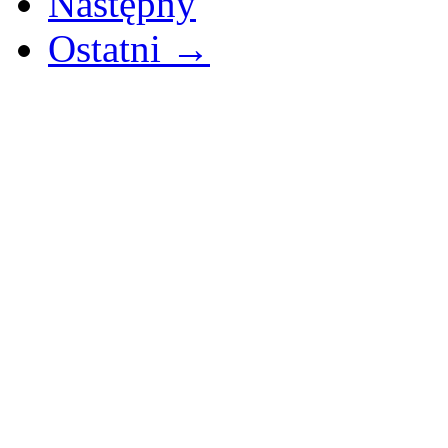
Następny
Ostatni →