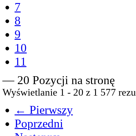
7
8
9
10
11
— 20 Pozycji na stronę
Wyświetlanie 1 - 20 z 1 577 rezu
← Pierwszy
Poprzedni