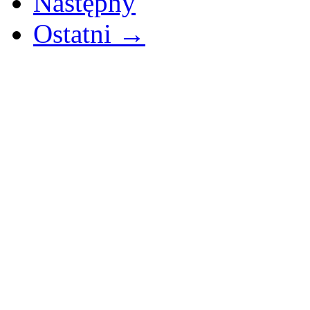
Następny
Ostatni →