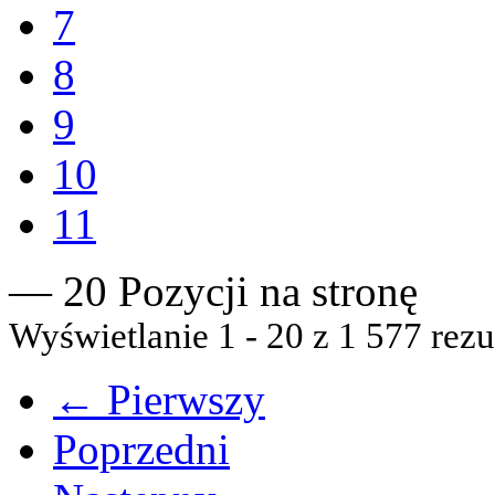
7
8
9
10
11
— 20 Pozycji na stronę
Wyświetlanie 1 - 20 z 1 577 rezu
← Pierwszy
Poprzedni