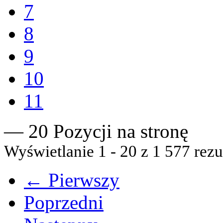
7
8
9
10
11
— 20 Pozycji na stronę
Wyświetlanie 1 - 20 z 1 577 rezu
← Pierwszy
Poprzedni