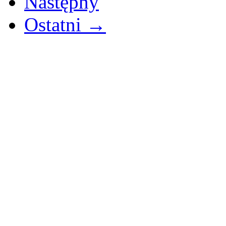
Następny
Ostatni →