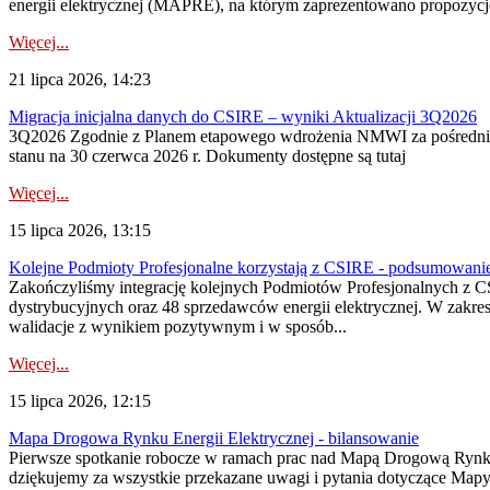
energii elektrycznej (MAPRE), na którym zaprezentowano propozycje
Więcej...
21 lipca 2026, 14:23
Migracja inicjalna danych do CSIRE – wyniki Aktualizacji 3Q2026
3Q2026 Zgodnie z Planem etapowego wdrożenia NMWI za pośrednictwe
stanu na 30 czerwca 2026 r. Dokumenty dostępne są tutaj
Więcej...
15 lipca 2026, 13:15
Kolejne Podmioty Profesjonalne korzystają z CSIRE - podsumowani
Zakończyliśmy integrację kolejnych Podmiotów Profesjonalnych z C
dystrybucyjnych oraz 48 sprzedawców energii elektrycznej. W zakr
walidacje z wynikiem pozytywnym i w sposób...
Więcej...
15 lipca 2026, 12:15
Mapa Drogowa Rynku Energii Elektrycznej - bilansowanie
Pierwsze spotkanie robocze w ramach prac nad Mapą Drogową Rynku En
dziękujemy za wszystkie przekazane uwagi i pytania dotyczące Map