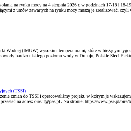
zywołania na rynku mocy na 4 sierpnia 2026 r. w godzinach 17-18 i 18
jącymi z umów zawartych na rynku mocy muszą je zrealizować, czyli
arki Wodnej (IMGW) wysokimi temperaturami, które w bieżącym tygod
powody bardzo niskiego poziomu wody w Dunaju, Polskie Sieci Elektr
yjnych (TSSI)
enie zmian do TSSI i opracowaliśmy projekt, w którym je wskazujemy
rzesłać na adres: oire.it@pse.pl . Na stronie: https://www.pse.pl/oir