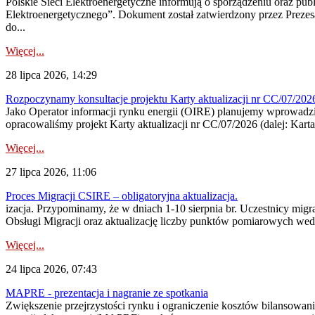
Polskie Sieci Elektroenergetyczne informują o sporządzeniu oraz pu
Elektroenergetycznego”. Dokument został zatwierdzony przez Preze
do...
Więcej...
28 lipca 2026, 14:29
Rozpoczynamy konsultacje projektu Karty aktualizacji nr CC/07/2
Jako Operator informacji rynku energii (OIRE) planujemy wprowadzić
opracowaliśmy projekt Karty aktualizacji nr CC/07/2026 (dalej: Karta
Więcej...
27 lipca 2026, 11:06
Proces Migracji CSIRE – obligatoryjna aktualizacja.
izacja. Przypominamy, że w dniach 1-10 sierpnia br. Uczestnicy mi
Obsługi Migracji oraz aktualizację liczby punktów pomiarowych wedł
Więcej...
24 lipca 2026, 07:43
MAPRE - prezentacja i nagranie ze spotkania
Zwiększenie przejrzystości rynku i ograniczenie kosztów bilansowan