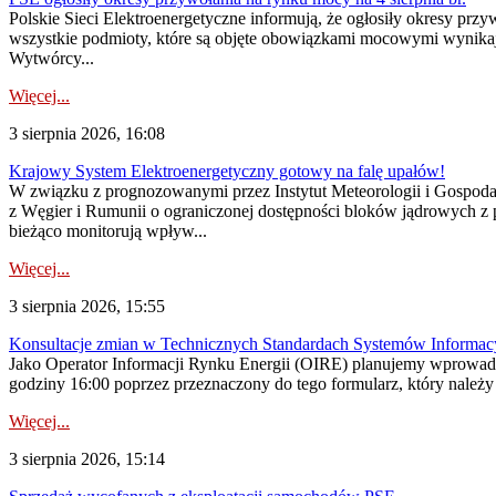
Polskie Sieci Elektroenergetyczne informują, że ogłosiły okresy pr
wszystkie podmioty, które są objęte obowiązkami mocowymi wynika
Wytwórcy...
Więcej...
3 sierpnia 2026, 16:08
Krajowy System Elektroenergetyczny gotowy na falę upałów!
W związku z prognozowanymi przez Instytut Meteorologii i Gospod
z Węgier i Rumunii o ograniczonej dostępności bloków jądrowych z 
bieżąco monitorują wpływ...
Więcej...
3 sierpnia 2026, 15:55
Konsultacje zmian w Technicznych Standardach Systemów Informac
Jako Operator Informacji Rynku Energii (OIRE) planujemy wprowadz
godziny 16:00 poprzez przeznaczony do tego formularz, który należy p
Więcej...
3 sierpnia 2026, 15:14