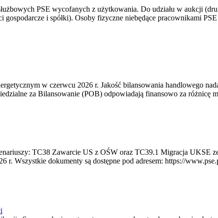
 służbowych PSE wycofanych z użytkowania. Do udziału w aukcji (dru
i gospodarcze i spółki). Osoby fizyczne niebędące pracownikami PSE i
rgetycznym w czerwcu 2026 r. Jakość bilansowania handlowego nadal 
edzialne za Bilansowanie (POB) odpowiadają finansowo za różnicę mię
 scenariuszy: TC38 Zawarcie US z OŚW oraz TC39.1 Migracja UKSE 
6 r. Wszystkie dokumenty są dostępne pod adresem: https://www.pse.pl/
i