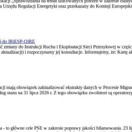
blikacji „Sprawozdania na temat szacowanych potrzeb w zakresie elast
sa Urzędu Regulacji Energetyki oraz przekazany do Komisji Europejs
026 do IRiESP-OIRE
 zmiany do Instrukcji Ruchu i Eksploatacji Sieci Przesyłowej w częśc
 aktualizacji) i rozpoczynamy jej konsultacje. Informujemy, że: Kartę 
gracji mają obowiązek zaktualizować ekstrakty danych w Procesie Migr
ug stanu na 31 lipca 2026 r. Z tego obowiązku zwolnieni są operator
ia - to główne cele PSE w zakresie poprawy jakości bilansowania. 23 