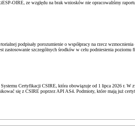
RiESP-OIRE, ze względu na brak wniosków nie opracowaliśmy raportu 
torialnej podpisały porozumienie o współpracy na rzecz wzmocnienia o
st zastosowanie szczególnych środków w celu podniesienia poziomu fizy
Systemu Certyfikacji CSIRE, która obowiązuje od 1 lipca 2026 r. W 
nikować się z CSIRE poprzez API AS4. Podmioty, które mają już certyf