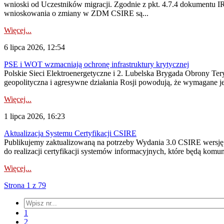
wnioski od Uczestników migracji. Zgodnie z pkt. 4.7.4 dokumentu I
wnioskowania o zmiany w ZDM CSIRE są...
Więcej...
6 lipca 2026, 12:54
PSE i WOT wzmacniają ochronę infrastruktury krytycznej
Polskie Sieci Elektroenergetyczne i 2. Lubelska Brygada Obrony Tery
geopolityczna i agresywne działania Rosji powodują, że wymagane je
Więcej...
1 lipca 2026, 16:23
Aktualizacja Systemu Certyfikacji CSIRE
Publikujemy zaktualizowaną na potrzeby Wydania 3.0 CSIRE wersję 
do realizacji certyfikacji systemów informacyjnych, które będą komu
Więcej...
Strona 1 z 79
1
2