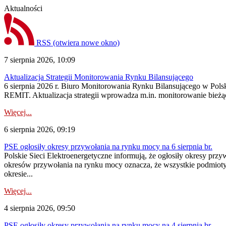
Aktualności
RSS
(otwiera nowe okno)
7 sierpnia 2026, 10:09
Aktualizacja Strategii Monitorowania Rynku Bilansującego
6 sierpnia 2026 r. Biuro Monitorowania Rynku Bilansującego w Polsk
REMIT. Aktualizacja strategii wprowadza m.in. monitorowanie bież
Więcej...
6 sierpnia 2026, 09:19
PSE ogłosiły okresy przywołania na rynku mocy na 6 sierpnia br.
Polskie Sieci Elektroenergetyczne informują, że ogłosiły okresy prz
okresów przywołania na rynku mocy oznacza, że wszystkie podmiot
okresie...
Więcej...
4 sierpnia 2026, 09:50
PSE ogłosiły okresy przywołania na rynku mocy na 4 sierpnia br.