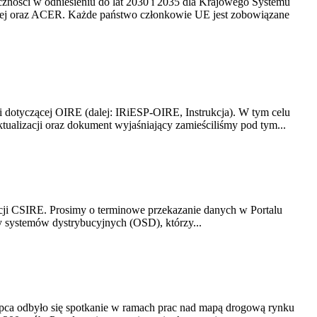
yczności w odniesieniu do lat 2030 i 2035 dla Krajowego Systemu
kiej oraz ACER. Każde państwo członkowie UE jest zobowiązane
i dotyczącej OIRE (dalej: IRiESP-OIRE, Instrukcja). W tym celu
aktualizacji oraz dokument wyjaśniający zamieściliśmy pod tym...
acji CSIRE. Prosimy o terminowe przekazanie danych w Portalu
zy systemów dystrybucyjnych (OSD), którzy...
lipca odbyło się spotkanie w ramach prac nad mapą drogową rynku