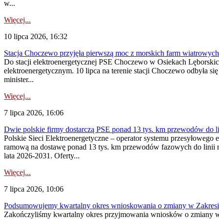
w...
Więcej...
10 lipca 2026, 16:32
Stacja Choczewo przyjęła pierwszą moc z morskich farm wiatrowych
Do stacji elektroenergetycznej PSE Choczewo w Osiekach Lęborskich 
elektroenergetycznym. 10 lipca na terenie stacji Choczewo odbyła si
minister...
Więcej...
7 lipca 2026, 16:06
Dwie polskie firmy dostarczą PSE ponad 13 tys. km przewodów do li
Polskie Sieci Elektroenergetyczne – operator systemu przesyłoweg
ramową na dostawę ponad 13 tys. km przewodów fazowych do linii na
lata 2026-2031. Oferty...
Więcej...
7 lipca 2026, 10:06
Podsumowujemy kwartalny okres wnioskowania o zmiany w Zakres
Zakończyliśmy kwartalny okres przyjmowania wniosków o zmiany w 