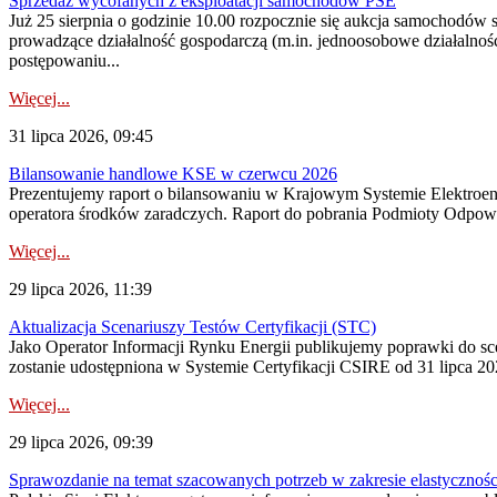
Sprzedaż wycofanych z eksploatacji samochodów PSE
Już 25 sierpnia o godzinie 10.00 rozpocznie się aukcja samochodów
prowadzące działalność gospodarczą (m.in. jednoosobowe działalnośc
postępowaniu...
Więcej...
31 lipca 2026, 09:45
Bilansowanie handlowe KSE w czerwcu 2026
Prezentujemy raport o bilansowaniu w Krajowym Systemie Elektroene
operatora środków zaradczych. Raport do pobrania Podmioty Odpowi
Więcej...
29 lipca 2026, 11:39
Aktualizacja Scenariuszy Testów Certyfikacji (STC)
Jako Operator Informacji Rynku Energii publikujemy poprawki do
zostanie udostępniona w Systemie Certyfikacji CSIRE od 31 lipca 202
Więcej...
29 lipca 2026, 09:39
Sprawozdanie na temat szacowanych potrzeb w zakresie elastycznośc