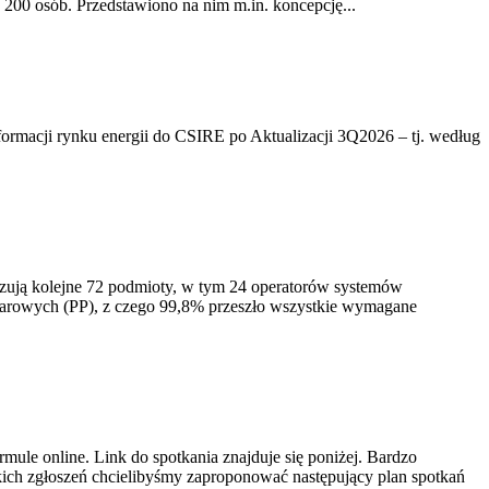
200 osób. Przedstawiono na nim m.in. koncepcję...
rmacji rynku energii do CSIRE po Aktualizacji 3Q2026 – tj. według
izują kolejne 72 podmioty, w tym 24 operatorów systemów
iarowych (PP), z czego 99,8% przeszło wszystkie wymagane
ule online. Link do spotkania znajduje się poniżej. Bardzo
ich zgłoszeń chcielibyśmy zaproponować następujący plan spotkań