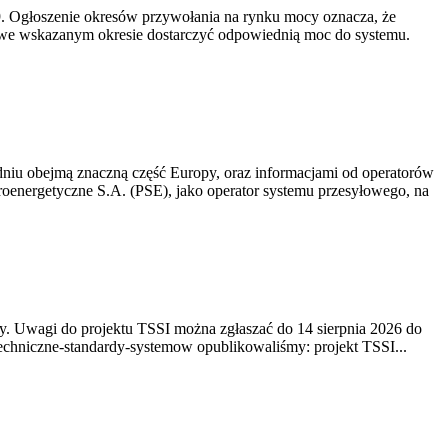
-19. Ogłoszenie okresów przywołania na rynku mocy oznacza, że
 we wskazanym okresie dostarczyć odpowiednią moc do systemu.
niu obejmą znaczną część Europy, oraz informacjami od operatorów
oenergetyczne S.A. (PSE), jako operator systemu przesyłowego, na
. Uwagi do projektu TSSI można zgłaszać do 14 sierpnia 2026 do
e/techniczne-standardy-systemow opublikowaliśmy: projekt TSSI...