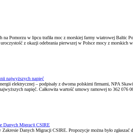
na Pomorzu w lipcu trafiła moc z morskiej farmy wiatrowej Baltic Pow
ę uroczystość z okazji odebrania pierwszej w Polsce mocy z morskich w
nii najwyższych napięć
o energii elektrycznej – podpisały z dwoma polskimi firmami, NPA S
jwyższych napięć. Całkowita wartość umowy ramowej to 362 076 000,0
ie Danych Migracji CSIRE
Zakresie Danych Migracji CSIRE. Propozycje można było zgłaszać d