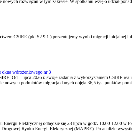
 nowych rozwiązań w tym zakresie. W spotkaniu wzięło udział ponad 
m CSIRE (pkt S2.9.1.) prezentujemy wyniki migracji inicjalnej info
e okna wdrożeniowego nr 3
SIRE. Od 1 lipca 2026 r. swoje zadania z wykorzystaniem CSIRE real
esie nowych podmiotów migracja danych objęła 36,5 tys. punktów pom
ergii Elektrycznej odbędzie się 23 lipca w godz. 10.00-12.00 w form
y Drogowej Rynku Energii Elektrycznej (MAPRE). Po analizie wszystk