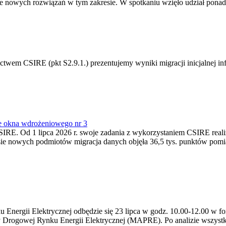
 nowych rozwiązań w tym zakresie. W spotkaniu wzięło udział ponad 
m CSIRE (pkt S2.9.1.) prezentujemy wyniki migracji inicjalnej info
e okna wdrożeniowego nr 3
SIRE. Od 1 lipca 2026 r. swoje zadania z wykorzystaniem CSIRE real
esie nowych podmiotów migracja danych objęła 36,5 tys. punktów pom
ergii Elektrycznej odbędzie się 23 lipca w godz. 10.00-12.00 w form
y Drogowej Rynku Energii Elektrycznej (MAPRE). Po analizie wszystk