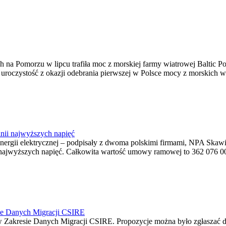
na Pomorzu w lipcu trafiła moc z morskiej farmy wiatrowej Baltic Pow
ę uroczystość z okazji odebrania pierwszej w Polsce mocy z morskich w
nii najwyższych napięć
o energii elektrycznej – podpisały z dwoma polskimi firmami, NPA S
jwyższych napięć. Całkowita wartość umowy ramowej to 362 076 000,0
ie Danych Migracji CSIRE
Zakresie Danych Migracji CSIRE. Propozycje można było zgłaszać d