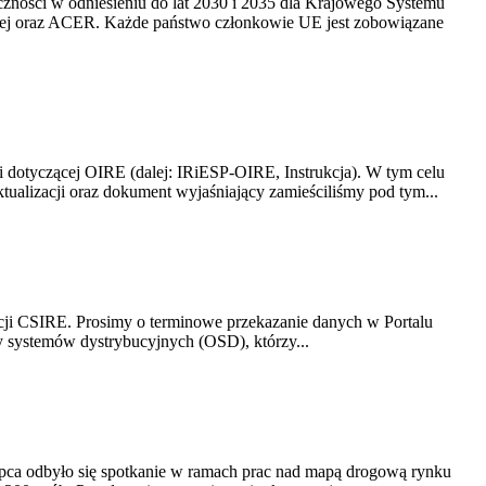
yczności w odniesieniu do lat 2030 i 2035 dla Krajowego Systemu
kiej oraz ACER. Każde państwo członkowie UE jest zobowiązane
i dotyczącej OIRE (dalej: IRiESP-OIRE, Instrukcja). W tym celu
aktualizacji oraz dokument wyjaśniający zamieściliśmy pod tym...
acji CSIRE. Prosimy o terminowe przekazanie danych w Portalu
zy systemów dystrybucyjnych (OSD), którzy...
lipca odbyło się spotkanie w ramach prac nad mapą drogową rynku