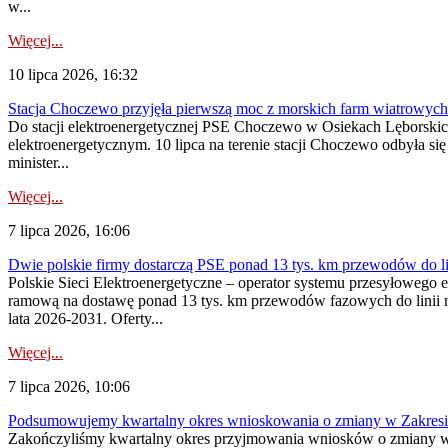
w...
Więcej...
10 lipca 2026, 16:32
Stacja Choczewo przyjęła pierwszą moc z morskich farm wiatrowych
Do stacji elektroenergetycznej PSE Choczewo w Osiekach Lęborskich 
elektroenergetycznym. 10 lipca na terenie stacji Choczewo odbyła si
minister...
Więcej...
7 lipca 2026, 16:06
Dwie polskie firmy dostarczą PSE ponad 13 tys. km przewodów do li
Polskie Sieci Elektroenergetyczne – operator systemu przesyłoweg
ramową na dostawę ponad 13 tys. km przewodów fazowych do linii na
lata 2026-2031. Oferty...
Więcej...
7 lipca 2026, 10:06
Podsumowujemy kwartalny okres wnioskowania o zmiany w Zakres
Zakończyliśmy kwartalny okres przyjmowania wniosków o zmiany w 