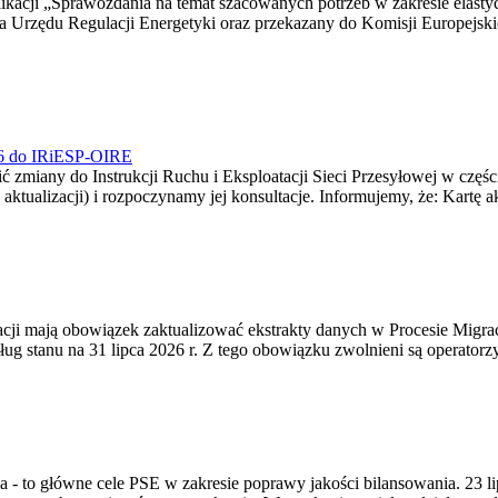
blikacji „Sprawozdania na temat szacowanych potrzeb w zakresie elast
sa Urzędu Regulacji Energetyki oraz przekazany do Komisji Europejs
026 do IRiESP-OIRE
 zmiany do Instrukcji Ruchu i Eksploatacji Sieci Przesyłowej w częśc
 aktualizacji) i rozpoczynamy jej konsultacje. Informujemy, że: Kartę 
gracji mają obowiązek zaktualizować ekstrakty danych w Procesie Migr
ug stanu na 31 lipca 2026 r. Z tego obowiązku zwolnieni są operator
ia - to główne cele PSE w zakresie poprawy jakości bilansowania. 23 