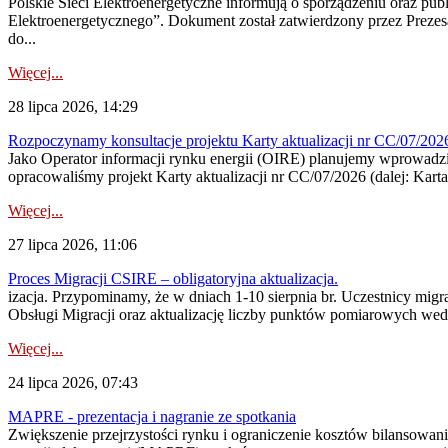
Polskie Sieci Elektroenergetyczne informują o sporządzeniu oraz pu
Elektroenergetycznego”. Dokument został zatwierdzony przez Preze
do...
Więcej...
28 lipca 2026, 14:29
Rozpoczynamy konsultacje projektu Karty aktualizacji nr CC/07/2
Jako Operator informacji rynku energii (OIRE) planujemy wprowadzić
opracowaliśmy projekt Karty aktualizacji nr CC/07/2026 (dalej: Karta
Więcej...
27 lipca 2026, 11:06
Proces Migracji CSIRE – obligatoryjna aktualizacja.
izacja. Przypominamy, że w dniach 1-10 sierpnia br. Uczestnicy mi
Obsługi Migracji oraz aktualizację liczby punktów pomiarowych wedł
Więcej...
24 lipca 2026, 07:43
MAPRE - prezentacja i nagranie ze spotkania
Zwiększenie przejrzystości rynku i ograniczenie kosztów bilansowan