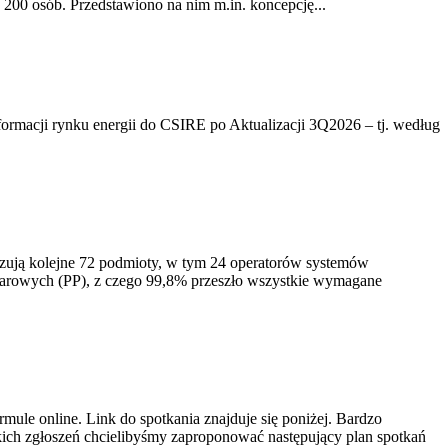
200 osób. Przedstawiono na nim m.in. koncepcję...
rmacji rynku energii do CSIRE po Aktualizacji 3Q2026 – tj. według
izują kolejne 72 podmioty, w tym 24 operatorów systemów
iarowych (PP), z czego 99,8% przeszło wszystkie wymagane
ule online. Link do spotkania znajduje się poniżej. Bardzo
ich zgłoszeń chcielibyśmy zaproponować następujący plan spotkań