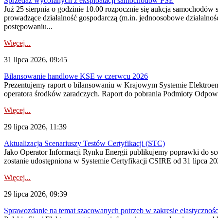
Sprzedaż wycofanych z eksploatacji samochodów PSE
Już 25 sierpnia o godzinie 10.00 rozpocznie się aukcja samochodów
prowadzące działalność gospodarczą (m.in. jednoosobowe działalnośc
postępowaniu...
Więcej...
31 lipca 2026, 09:45
Bilansowanie handlowe KSE w czerwcu 2026
Prezentujemy raport o bilansowaniu w Krajowym Systemie Elektroene
operatora środków zaradczych. Raport do pobrania Podmioty Odpowi
Więcej...
29 lipca 2026, 11:39
Aktualizacja Scenariuszy Testów Certyfikacji (STC)
Jako Operator Informacji Rynku Energii publikujemy poprawki do
zostanie udostępniona w Systemie Certyfikacji CSIRE od 31 lipca 202
Więcej...
29 lipca 2026, 09:39
Sprawozdanie na temat szacowanych potrzeb w zakresie elastycznośc