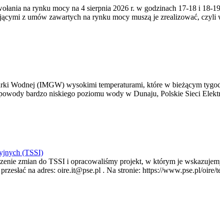
zywołania na rynku mocy na 4 sierpnia 2026 r. w godzinach 17-18 i 18
jącymi z umów zawartych na rynku mocy muszą je zrealizować, czyli
arki Wodnej (IMGW) wysokimi temperaturami, które w bieżącym tygod
powody bardzo niskiego poziomu wody w Dunaju, Polskie Sieci Elektr
yjnych (TSSI)
enie zmian do TSSI i opracowaliśmy projekt, w którym je wskazujemy
rzesłać na adres: oire.it@pse.pl . Na stronie: https://www.pse.pl/oir