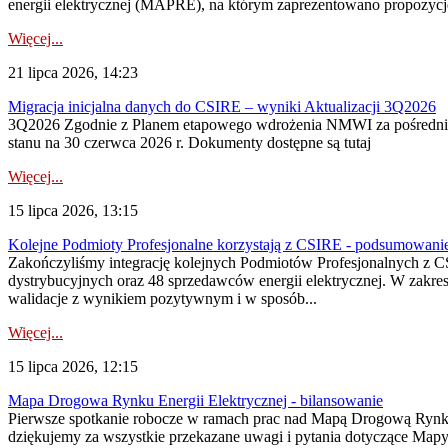
energii elektrycznej (MAPRE), na którym zaprezentowano propozycje
Więcej...
21 lipca 2026, 14:23
Migracja inicjalna danych do CSIRE – wyniki Aktualizacji 3Q2026
3Q2026 Zgodnie z Planem etapowego wdrożenia NMWI za pośrednictwe
stanu na 30 czerwca 2026 r. Dokumenty dostępne są tutaj
Więcej...
15 lipca 2026, 13:15
Kolejne Podmioty Profesjonalne korzystają z CSIRE - podsumowani
Zakończyliśmy integrację kolejnych Podmiotów Profesjonalnych z C
dystrybucyjnych oraz 48 sprzedawców energii elektrycznej. W zakr
walidacje z wynikiem pozytywnym i w sposób...
Więcej...
15 lipca 2026, 12:15
Mapa Drogowa Rynku Energii Elektrycznej - bilansowanie
Pierwsze spotkanie robocze w ramach prac nad Mapą Drogową Rynku En
dziękujemy za wszystkie przekazane uwagi i pytania dotyczące Map