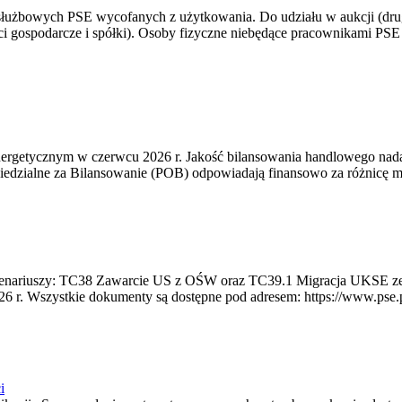
 służbowych PSE wycofanych z użytkowania. Do udziału w aukcji (dru
i gospodarcze i spółki). Osoby fizyczne niebędące pracownikami PSE i
rgetycznym w czerwcu 2026 r. Jakość bilansowania handlowego nadal 
edzialne za Bilansowanie (POB) odpowiadają finansowo za różnicę mię
 scenariuszy: TC38 Zawarcie US z OŚW oraz TC39.1 Migracja UKSE 
6 r. Wszystkie dokumenty są dostępne pod adresem: https://www.pse.pl/
i