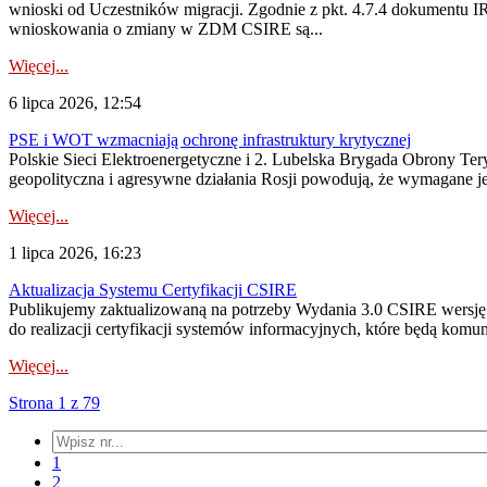
wnioski od Uczestników migracji. Zgodnie z pkt. 4.7.4 dokumentu I
wnioskowania o zmiany w ZDM CSIRE są...
Więcej...
6 lipca 2026, 12:54
PSE i WOT wzmacniają ochronę infrastruktury krytycznej
Polskie Sieci Elektroenergetyczne i 2. Lubelska Brygada Obrony Tery
geopolityczna i agresywne działania Rosji powodują, że wymagane je
Więcej...
1 lipca 2026, 16:23
Aktualizacja Systemu Certyfikacji CSIRE
Publikujemy zaktualizowaną na potrzeby Wydania 3.0 CSIRE wersję 
do realizacji certyfikacji systemów informacyjnych, które będą komu
Więcej...
Strona 1 z 79
1
2