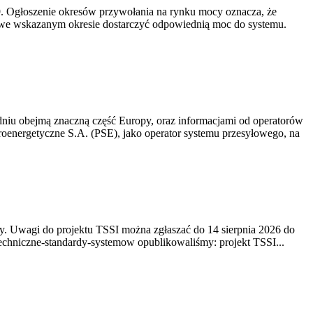
-19. Ogłoszenie okresów przywołania na rynku mocy oznacza, że
 we wskazanym okresie dostarczyć odpowiednią moc do systemu.
niu obejmą znaczną część Europy, oraz informacjami od operatorów
oenergetyczne S.A. (PSE), jako operator systemu przesyłowego, na
. Uwagi do projektu TSSI można zgłaszać do 14 sierpnia 2026 do
e/techniczne-standardy-systemow opublikowaliśmy: projekt TSSI...