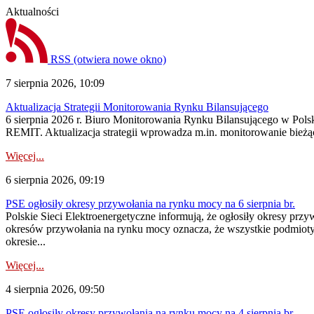
Aktualności
RSS
(otwiera nowe okno)
7 sierpnia 2026, 10:09
Aktualizacja Strategii Monitorowania Rynku Bilansującego
6 sierpnia 2026 r. Biuro Monitorowania Rynku Bilansującego w Polsk
REMIT. Aktualizacja strategii wprowadza m.in. monitorowanie bież
Więcej...
6 sierpnia 2026, 09:19
PSE ogłosiły okresy przywołania na rynku mocy na 6 sierpnia br.
Polskie Sieci Elektroenergetyczne informują, że ogłosiły okresy prz
okresów przywołania na rynku mocy oznacza, że wszystkie podmiot
okresie...
Więcej...
4 sierpnia 2026, 09:50
PSE ogłosiły okresy przywołania na rynku mocy na 4 sierpnia br.