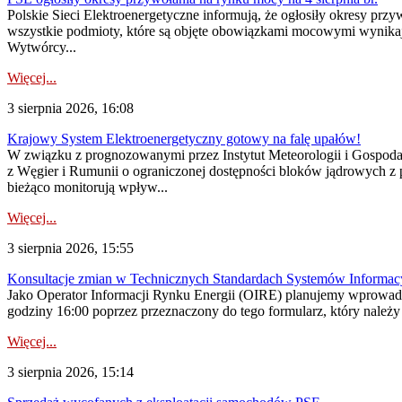
Polskie Sieci Elektroenergetyczne informują, że ogłosiły okresy pr
wszystkie podmioty, które są objęte obowiązkami mocowymi wynika
Wytwórcy...
Więcej...
3 sierpnia 2026, 16:08
Krajowy System Elektroenergetyczny gotowy na falę upałów!
W związku z prognozowanymi przez Instytut Meteorologii i Gospod
z Węgier i Rumunii o ograniczonej dostępności bloków jądrowych z 
bieżąco monitorują wpływ...
Więcej...
3 sierpnia 2026, 15:55
Konsultacje zmian w Technicznych Standardach Systemów Informac
Jako Operator Informacji Rynku Energii (OIRE) planujemy wprowadz
godziny 16:00 poprzez przeznaczony do tego formularz, który należy p
Więcej...
3 sierpnia 2026, 15:14