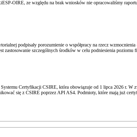
RiESP-OIRE, ze względu na brak wniosków nie opracowaliśmy raportu 
torialnej podpisały porozumienie o współpracy na rzecz wzmocnienia o
st zastosowanie szczególnych środków w celu podniesienia poziomu fizy
Systemu Certyfikacji CSIRE, która obowiązuje od 1 lipca 2026 r. W 
nikować się z CSIRE poprzez API AS4. Podmioty, które mają już certyf