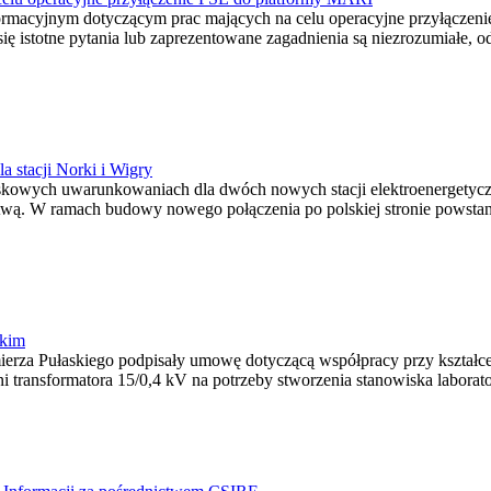
nformacyjnym dotyczącym prac mających na celu operacyjne przyłączen
y się istotne pytania lub zaprezentowane zagadnienia są niezrozumiałe
 stacji Norki i Wigry
wiskowych uwarunkowaniach dla dwóch nowych stacji elektroenergetyc
twą. W ramach budowy nowego połączenia po polskiej stronie powstani
skim
ierza Pułaskiego podpisały umowę dotyczącą współpracy przy kształcen
i transformatora 15/0,4 kV na potrzeby stworzenia stanowiska laborato