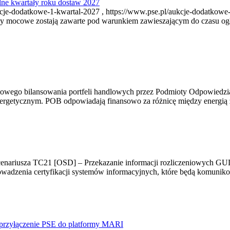
ne kwartały roku dostaw 2027
je-dodatkowe-1-kwartal-2027 , https://www.pse.pl/aukcje-dodatkowe-
y mocowe zostają zawarte pod warunkiem zawieszającym do czasu ogł
dlowego bilansowania portfeli handlowych przez Podmioty Odpowiedzi
rgetycznym. POB odpowiadają finansowo za różnicę między energią za
cenariusza TC21 [OSD] – Przekazanie informacji rozliczeniowych GUD
owadzenia certyfikacji systemów informacyjnych, które będą komuni
e przyłączenie PSE do platformy MARI