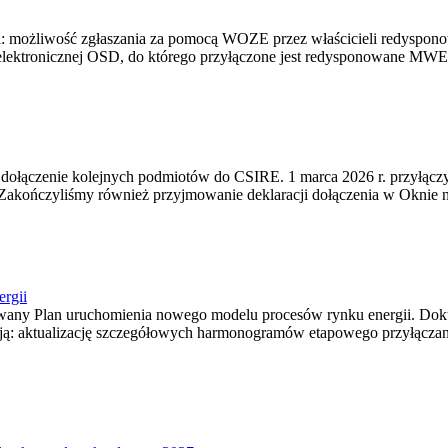
i: możliwość zgłaszania za pomocą WOZE przez właścicieli redyspon
 elektronicznej OSD, do którego przyłączone jest redysponowane MWE.
 dołączenie kolejnych podmiotów do CSIRE. 1 marca 2026 r. przyłącz
kończyliśmy również przyjmowanie deklaracji dołączenia w Oknie nr 3 (
rgii
wany Plan uruchomienia nowego modelu procesów rynku energii. Dokumen
ują: aktualizację szczegółowych harmonogramów etapowego przyłącza