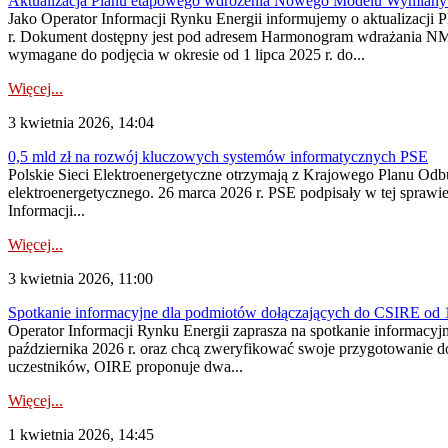
Aktualizacja Planu etapowego wdrożenia Nowego Modelu Wymiany 
Jako Operator Informacji Rynku Energii informujemy o aktualizac
r. Dokument dostępny jest pod adresem Harmonogram wdrażania N
wymagane do podjęcia w okresie od 1 lipca 2025 r. do...
Więcej...
3 kwietnia 2026, 14:04
0,5 mld zł na rozwój kluczowych systemów informatycznych PSE
Polskie Sieci Elektroenergetyczne otrzymają z Krajowego Planu Odbu
elektroenergetycznego. 26 marca 2026 r. PSE podpisały w tej spra
Informacji...
Więcej...
3 kwietnia 2026, 11:00
Spotkanie informacyjne dla podmiotów dołączających do CSIRE od 1
Operator Informacji Rynku Energii zaprasza na spotkanie informacy
października 2026 r. oraz chcą zweryfikować swoje przygotowanie 
uczestników, OIRE proponuje dwa...
Więcej...
1 kwietnia 2026, 14:45