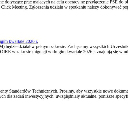
yjne dotyczące prac mających na celu operacyjne przyłączenie PSE do 
a Click Meeting. Zgłoszenia udziału w spotkaniu należy dokonywać po
gim kwartale 2026 r.
OM) będzie działał w pełnym zakresie. Zachęcamy wszystkich Uczestni
OIRE w zakresie migracji w drugim kwartale 2026 r. znajdują się w u
ementy Standardów Technicznych. Prosimy, aby wszystkie nowe dokum
h dla zadań inwestycyjnych, uwzględniały aktualne, poniższe specyfi