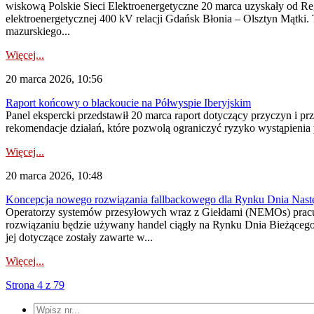
wiskową Polskie Sieci Elektroenergetyczne 20 marca uzyskały od 
elektroenergetycznej 400 kV relacji Gdańsk Błonia – Olsztyn Mątki
mazurskiego...
Więcej...
20 marca 2026, 10:56
Raport końcowy o blackoucie na Półwyspie Iberyjskim
Panel ekspercki przedstawił 20 marca raport dotyczący przyczyn i p
rekomendacje działań, które pozwolą ograniczyć ryzyko wystąpienia 
Więcej...
20 marca 2026, 10:48
Koncepcja nowego rozwiązania fallbackowego dla Rynku Dnia Nastę
Operatorzy systemów przesyłowych wraz z Giełdami (NEMOs) pracu
rozwiązaniu będzie używany handel ciągły na Rynku Dnia Bieżącego
jej dotyczące zostały zawarte w...
Więcej...
Strona 4 z 79