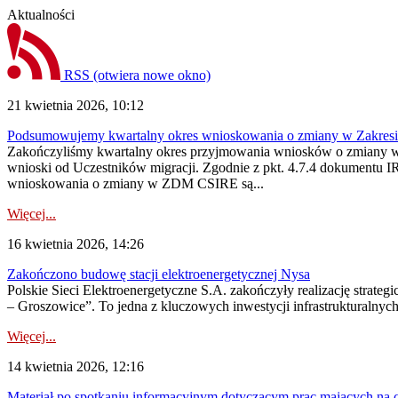
Aktualności
RSS
(otwiera nowe okno)
21 kwietnia 2026, 10:12
Podsumowujemy kwartalny okres wnioskowania o zmiany w Zakres
Zakończyliśmy kwartalny okres przyjmowania wniosków o zmiany w 
wnioski od Uczestników migracji. Zgodnie z pkt. 4.7.4 dokumentu I
wnioskowania o zmiany w ZDM CSIRE są...
Więcej...
16 kwietnia 2026, 14:26
Zakończono budowę stacji elektroenergetycznej Nysa
Polskie Sieci Elektroenergetyczne S.A. zakończyły realizację strat
– Groszowice”. To jedna z kluczowych inwestycji infrastrukturalnyc
Więcej...
14 kwietnia 2026, 12:16
Materiał po spotkaniu informacyjnym dotyczącym prac mających na 