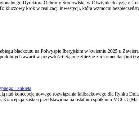
Regionalnego Dyrektora Ochrony Środowiska w Olsztynie decyzję o ś
. To kluczowy krok w realizacji inwestycji, która wzmocni bezpiecze
rzebiegu blackoutu na Półwyspie Iberyjskim w kwietniu 2025 r. Zawiera
podobnych awarii w przyszłości. Są one zbieżne z rekomendacjami tzw
pnego - ankieta
ją nad koncepcją nowego rozwiązania fallbackowego dla Rynku Dnia
. Koncepcja została przedstawiona na ostatnim spotkaniu MCCG (Mark