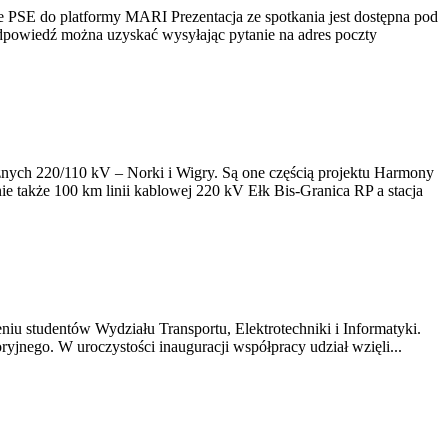
ie PSE do platformy MARI Prezentacja ze spotkania jest dostępna pod
, odpowiedź można uzyskać wysyłając pytanie na adres poczty
znych 220/110 kV – Norki i Wigry. Są one częścią projektu Harmony
e także 100 km linii kablowej 220 kV Ełk Bis-Granica RP a stacja
iu studentów Wydziału Transportu, Elektrotechniki i Informatyki.
ryjnego. W uroczystości inauguracji współpracy udział wzięli...