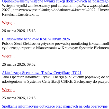
Opublikowaliśmy wstępne wyniki aukcji dodatkowych na poszczegól
Wstępne wyniki zamieszczamy pod adresami: https://www.pse.pl/aukc
2027 , https://www.pse.pl/aukcje-dodatkowe-4-kwartal-2027 . Umow
Regulacji Energetyki. ...
Więcej...
26 marca 2026, 15:18
Bilansowanie handlowe KSE w lutym 2026
Polskie Sieci Elektroenergetyczne prowadzą monitoring jakości han
cyklicznego raportu o bilansowaniu w Krajowym Systemie Elektroene
Więcej...
26 marca 2026, 09:52
Aktualizacja Scenariusza Testów Certyfikacji TC21
Jako Operator Informacji Rynku Energii publikujemy poprawkę do s
udostępniona w Systemie Certyfikacji CSIRE. Zachęcamy do przepr
Więcej...
25 marca 2026, 12:15
Spotkanie informacyjne dotyczące prac mających na celu operacyjn