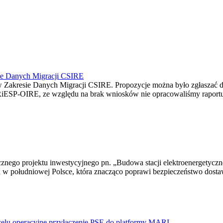
ie Danych Migracji CSIRE
Zakresie Danych Migracji CSIRE. Propozycje można było zgłaszać d
RiESP-OIRE, ze względu na brak wniosków nie opracowaliśmy raportu 
egicznego projektu inwestycyjnego pn. „Budowa stacji elektroenerget
h w południowej Polsce, która znacząco poprawi bezpieczeństwo dostaw
celu operacyjne przyłączenie PSE do platformy MARI