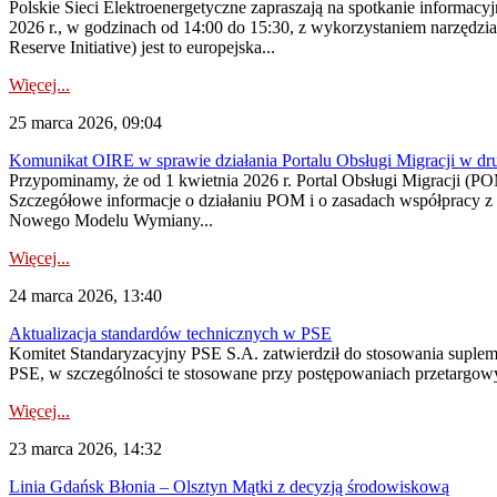
Polskie Sieci Elektroenergetyczne zapraszają na spotkanie informac
2026 r., w godzinach od 14:00 do 15:30, z wykorzystaniem narzędzi
Reserve Initiative) jest to europejska...
Więcej...
25 marca 2026, 09:04
Komunikat OIRE w sprawie działania Portalu Obsługi Migracji w dru
Przypominamy, że od 1 kwietnia 2026 r. Portal Obsługi Migracji (P
Szczegółowe informacje o działaniu POM i o zasadach współpracy z 
Nowego Modelu Wymiany...
Więcej...
24 marca 2026, 13:40
Aktualizacja standardów technicznych w PSE
Komitet Standaryzacyjny PSE S.A. zatwierdził do stosowania supl
PSE, w szczególności te stosowane przy postępowaniach przetargowyc
Więcej...
23 marca 2026, 14:32
Linia Gdańsk Błonia – Olsztyn Mątki z decyzją środowiskową