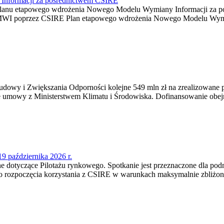
Informacji za pośrednictwem CSIRE
ji Planu etapowego wdrożenia Nowego Modelu Wymiany Informacji za 
MWI poprzez CSIRE Plan etapowego wdrożenia Nowego Modelu Wymian
dowy i Zwiększania Odporności kolejne 549 mln zł na zrealizowane pr
wie umowy z Ministerstwem Klimatu i Środowiska. Dofinansowanie obej
9 października 2026 r.
jne dotyczące Pilotażu rynkowego. Spotkanie jest przeznaczone dla p
do rozpoczęcia korzystania z CSIRE w warunkach maksymalnie zbliżony