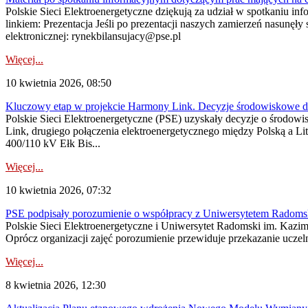
Polskie Sieci Elektroenergetyczne dziękują za udział w spotkaniu i
linkiem: Prezentacja Jeśli po prezentacji naszych zamierzeń nasunęł
elektronicznej: rynekbilansujacy@pse.pl
Więcej...
10 kwietnia 2026, 08:50
Kluczowy etap w projekcie Harmony Link. Decyzje środowiskowe dla
Polskie Sieci Elektroenergetyczne (PSE) uzyskały decyzje o środo
Link, drugiego połączenia elektroenergetycznego między Polską a Li
400/110 kV Ełk Bis...
Więcej...
10 kwietnia 2026, 07:32
PSE podpisały porozumienie o współpracy z Uniwersytetem Radom
Polskie Sieci Elektroenergetyczne i Uniwersytet Radomski im. Kazim
Oprócz organizacji zajęć porozumienie przewiduje przekazanie uczeln
Więcej...
8 kwietnia 2026, 12:30