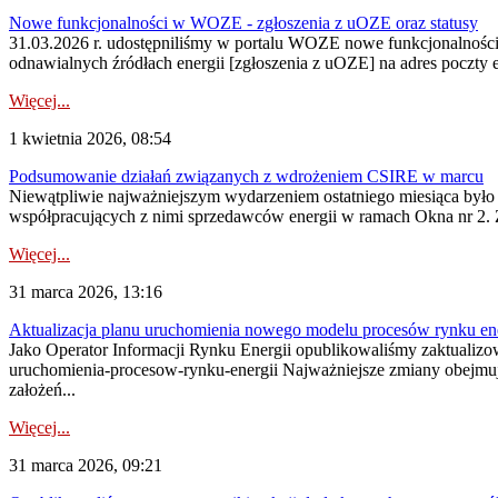
Nowe funkcjonalności w WOZE - zgłoszenia z uOZE oraz statusy
31.03.2026 r. udostępniliśmy w portalu WOZE nowe funkcjonalnośc
odnawialnych źródłach energii [zgłoszenia z uOZE] na adres poczty
Więcej...
1 kwietnia 2026, 08:54
Podsumowanie działań związanych z wdrożeniem CSIRE w marcu
Niewątpliwie najważniejszym wydarzeniem ostatniego miesiąca było
współpracujących z nimi sprzedawców energii w ramach Okna nr 2. Za
Więcej...
31 marca 2026, 13:16
Aktualizacja planu uruchomienia nowego modelu procesów rynku ene
Jako Operator Informacji Rynku Energii opublikowaliśmy zaktualizo
uruchomienia-procesow-rynku-energii Najważniejsze zmiany obejm
założeń...
Więcej...
31 marca 2026, 09:21