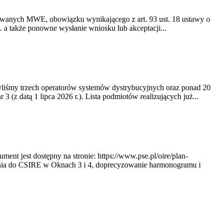
owanych MWE, obowiązku wynikającego z art. 93 ust. 18 ustawy o
 a także ponowne wysłanie wniosku lub akceptacji...
yliśmy trzech operatorów systemów dystrybucyjnych oraz ponad 20
z datą 1 lipca 2026 r.). Lista podmiotów realizujących już...
t jest dostępny na stronie: https://www.pse.pl/oire/plan-
nia do CSIRE w Oknach 3 i 4, doprecyzowanie harmonogramu i