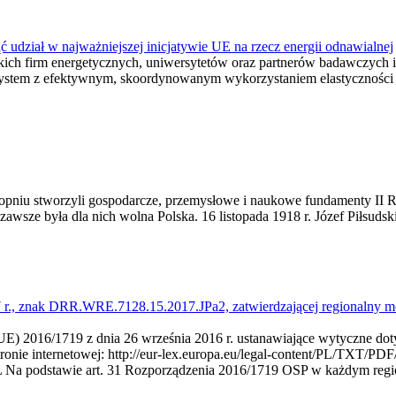
ć udział w najważniejszej inicjatywie UE na rzecz energii odnawialnej
skich firm energetycznych, uniwersytetów oraz partnerów badawczych 
 system z efektywnym, skoordynowanym wykorzystaniem elastyczności 
topniu stworzyli gospodarcze, przemysłowe i naukowe fundamenty II Rz
 zawsze była dla nich wolna Polska. 16 listopada 1918 r. Józef Piłsudski
17 r., znak DRR.WRE.7128.15.2017.JPa2, zatwierdzającej regionalny
UE) 2016/1719 z dnia 26 września 2016 r. ustanawiające wytyczne doty
ronie internetowej: http://eur-lex.europa.eu/legal-content/PL/TXT/PDF
dstawie art. 31 Rozporządzenia 2016/1719 OSP w każdym regionie