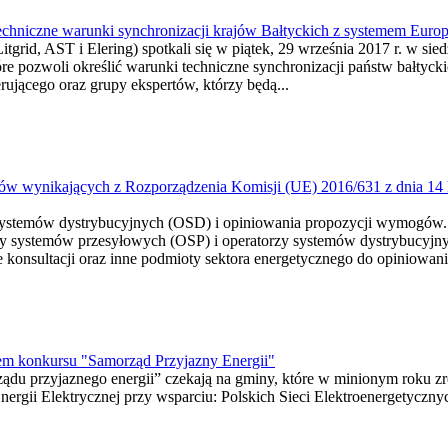
techniczne warunki synchronizacji krajów Bałtyckich z systemem Euro
grid, AST i Elering) spotkali się w piątek, 29 września 2017 r. w sied
e pozwoli określić warunki techniczne synchronizacji państw bałtyck
rującego oraz grupy ekspertów, którzy będą...
w wynikających z Rozporządzenia Komisji (UE) 2016/631 z dnia 14 k
mi systemów dystrybucyjnych (OSD) i opiniowania propozycji wymogó
y systemów przesyłowych (OSP) i operatorzy systemów dystrybucyjnyc
 konsultacji oraz inne podmioty sektora energetycznego do opiniowa
erem konkursu "Samorząd Przyjazny Energii"
rządu przyjaznego energii” czekają na gminy, które w minionym roku z
nergii Elektrycznej przy wsparciu: Polskich Sieci Elektroenergetyczn