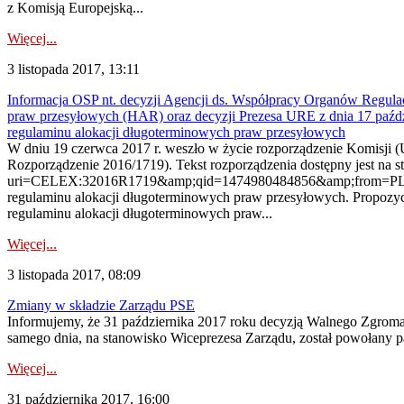
z Komisją Europejską...
Więcej...
3 listopada 2017, 13:11
Informacja OSP nt. decyzji Agencji ds. Współpracy Organów Regulac
praw przesyłowych (HAR) oraz decyzji Prezesa URE z dnia 17 paźd
regulaminu alokacji długoterminowych praw przesyłowych
W dniu 19 czerwca 2017 r. weszło w życie rozporządzenie Komisji (
Rozporządzenie 2016/1719). Tekst rozporządzenia dostępny jest na st
uri=CELEX:32016R1719&amp;qid=1474980484856&amp;from=PL Na pod
regulaminu alokacji długoterminowych praw przesyłowych. Propozycj
regulaminu alokacji długoterminowych praw...
Więcej...
3 listopada 2017, 08:09
Zmiany w składzie Zarządu PSE
Informujemy, że 31 października 2017 roku decyzją Walnego Zgromad
samego dnia, na stanowisko Wiceprezesa Zarządu, został powołany p
Więcej...
31 października 2017, 16:00