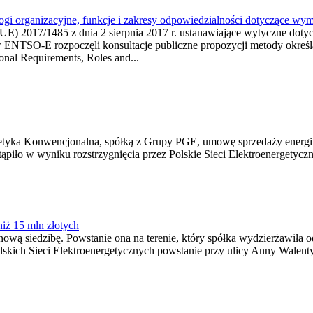
ogi organizacyjne, funkcje i zakresy odpowiedzialności dotyczące wy
E) 2017/1485 z dnia 2 sierpnia 2017 r. ustanawiające wytyczne dotycz
 ENTSO-E rozpoczęli konsultacje publiczne propozycji metody określa
nal Requirements, Roles and...
etyka Konwencjonalna, spółką z Grupy PGE, umowę sprzedaży energii 
ąpiło w wyniku rozstrzygnięcia przez Polskie Sieci Elektroenergetyczn
niż 15 mln złotych
wą siedzibę. Powstanie ona na terenie, który spółka wydzierżawiła o
skich Sieci Elektroenergetycznych powstanie przy ulicy Anny Walentyn