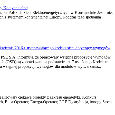
py Kontynentalnej
zibie Polskich Sieci Elektroenergetycznych w Konstancinie-Jeziornie,
ich z systemem kontynentalnej Europy. Podczas tego spotkania
wietnia 2016 r. ustanawiającego kodeks sieci dotyczący wymogów
w. PSE S.A. informują, że opracowały wstępną propozycję wymogów
h (OSD) są zobowiązani na podstawie art. 7 ust. 3 tego Kodeksu:
nia wstępnej propozycji wymogów dla modułów wytwarzania...
realizowały ciekawe projekty z zakresu energetyki. Konkurs
ych, Enea Operator, Energa-Operator, PGE Dystrybucja, innogy Stoen