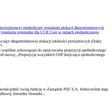
atwierdzającej ujednolicony regulamin alokacji długoterminowych
 wymagania regionalne dla CCR Core w ramach ujednoliconego
czące długoterminowej alokacji zdolności przesyłowych (Dalej:
/?
pólnie zobowiązani do opracowania propozycji ujednoliconego
 pod nazwą: „Propozycja wszystkich OSP dotycząca ujednoliconego
estał pełnić swoją funkcję w Zarządzie PSE S.A. Jednocześnie tego
lowej, kierunku Stosunki...