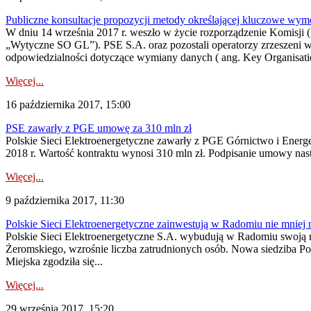
Publiczne konsultacje propozycji metody określającej kluczowe wym
W dniu 14 września 2017 r. weszło w życie rozporządzenie Komisji (U
„Wytyczne SO GL”). PSE S.A. oraz pozostali operatorzy zrzeszeni w
odpowiedzialności dotyczące wymiany danych ( ang. Key Organisatio
Więcej...
16 października 2017, 15:00
PSE zawarły z PGE umowę za 310 mln zł
Polskie Sieci Elektroenergetyczne zawarły z PGE Górnictwo i Energ
2018 r. Wartość kontraktu wynosi 310 mln zł. Podpisanie umowy nast
Więcej...
9 października 2017, 11:30
Polskie Sieci Elektroenergetyczne zainwestują w Radomiu nie mniej 
Polskie Sieci Elektroenergetyczne S.A. wybudują w Radomiu swoją no
Żeromskiego, wzrośnie liczba zatrudnionych osób. Nowa siedziba Pol
Miejska zgodziła się...
Więcej...
29 września 2017, 15:20