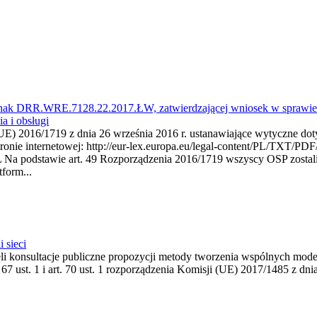
, znak DRR.WRE.7128.22.2017.ŁW, zatwierdzającej wniosek w sprawie 
a i obsługi
UE) 2016/1719 z dnia 26 września 2016 r. ustanawiające wytyczne doty
ronie internetowej: http://eur-lex.europa.eu/legal-content/PL/TXT/PDF
dstawie art. 49 Rozporządzenia 2016/1719 wszyscy OSP zostali 
tform...
 sieci
i konsultacje publiczne propozycji metody tworzenia wspólnych mo
. 67 ust. 1 i art. 70 ust. 1 rozporządzenia Komisji (UE) 2017/1485 z d