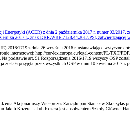
ji Energetyki (ACER) z dnia 2 października 2017 r. numer 03/2017, z
ziernika 2017 r., znak DRR.WRE.7128.44.2017.PSt, zatwierdzającej
UE) 2016/1719 z dnia 26 września 2016 r. ustanawiające wytyczne doty
ronie internetowej: http://eur-lex.europa.eu/legal-content/PL/TXT/PDF
stawie art. 51 Rozporządzenia 2016/1719 wszyscy OSP zostali ws
a została przyjęta przez wszystkich OSP w dniu 10 kwietnia 2017 r.
zenia Akcjonariuszy Wiceprezes Zarządu pan Stanisław Skoczylas prz
an Jakub Kozera. Jakub Kozera jest absolwentem Szkoły Głównej Hand