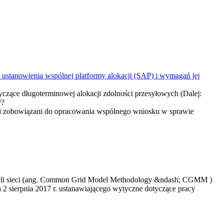
ustanowienia wspólnej platformy alokacji (SAP) i wymagań jej
czące długoterminowej alokacji zdolności przesyłowych (Dalej:
/?
zobowiązani do opracowania wspólnego wniosku w sprawie
deli sieci (ang. Common Grid Model Methodology &ndash; CGMM )
nia 2 sierpnia 2017 r. ustanawiającego wytyczne dotyczące pracy