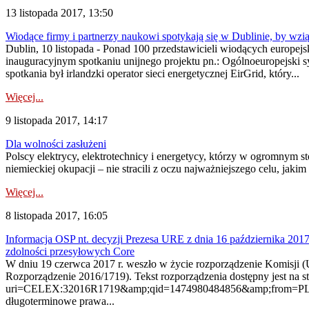
13 listopada 2017, 13:50
Wiodące firmy i partnerzy naukowi spotykają się w Dublinie, by wzią
Dublin, 10 listopada - Ponad 100 przedstawicieli wiodących europej
inauguracyjnym spotkaniu unijnego projektu pn.: Ogólnoeuropejski
spotkania był irlandzki operator sieci energetycznej EirGrid, który...
Więcej...
9 listopada 2017, 14:17
Dla wolności zasłużeni
Polscy elektrycy, elektrotechnicy i energetycy, którzy w ogromnym s
niemieckiej okupacji – nie stracili z oczu najważniejszego celu, jakim
Więcej...
8 listopada 2017, 16:05
Informacja OSP nt. decyzji Prezesa URE z dnia 16 października 20
zdolności przesyłowych Core
W dniu 19 czerwca 2017 r. weszło w życie rozporządzenie Komisji (
Rozporządzenie 2016/1719). Tekst rozporządzenia dostępny jest na st
uri=CELEX:32016R1719&amp;qid=1474980484856&amp;from=PL Na po
długoterminowe prawa...