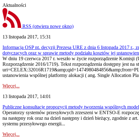
Aktualności
RSS
(otwiera nowe okno)
13 listopada 2017, 15:31
Informacja OSP nt. decyzji Prezesa URE z dnia 6 listopada 2017 r.
dotyczących oraz w sprawie metody podziału kosztów jej ustanowieni
W dniu 19 czerwca 2017 r. weszło w życie rozporządzenie Komisji (
Rozporządzenie 2016/1719). Tekst rozporządzenia dostępny jest na st
uri=CELEX:32016R1719&amp;qid=1474980484856&amp;from=PL Na po
ustanowienia wspólnej platformy alokacji ( ang. Single Allocation Pla
Więcej...
13 listopada 2017, 14:01
Publiczne konsultacje propozycji metody tworzenia wspólnych modeli
Operatorzy systemów przesyłowych zrzeszeni w ENTSO-E rozpoczęl
na następny rok oraz na dzień następny i dzień bieżący, zgodnie z art
systemu przesyłowego energii...
Więcej...