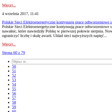
Więcej...
4 września 2017, 11:41
Polskie Sieci Elektroenergetyczne kontynuują prace odtworzeniowe s
Polskie Sieci Elektroenergetyczne kontynuują prace odtworzeniowe s
nawałnic, które nawiedziły Polskę w pierwszej połowie sierpnia. N
ograniczyć liczbę i skalę awarii. Układ sieci najwyższych napięć...
Więcej...
Strona 60 z 79
50
51
52
53
54
55
56
57
58
59
60