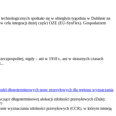
i technologicznych spotkało się w ubiegłym tygodniu w Dublinie na
w celu integracji dużej części OZE (EU-SysFlex). Gospodarzem
eczpospolitej, nigdy – ani w 1918 r., ani w strasznych czasach
...
 model długoterminowych praw przesyłowych dla regionu wyznaczania
czące długoterminowej alokacji zdolności przesyłowych (Dalej:
/?
 wyznaczania zdolności przesyłowych (CCR), w którym istnieją