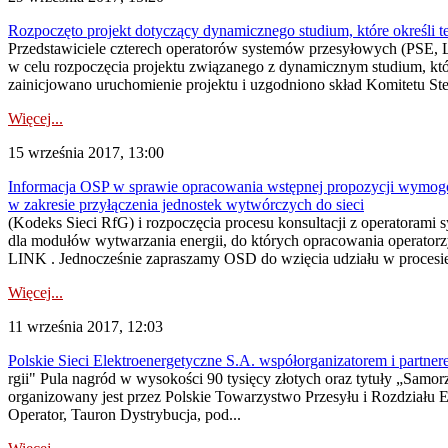
Rozpoczęto projekt dotyczący dynamicznego studium, które określi 
Przedstawiciele czterech operatorów systemów przesyłowych (PSE, Lit
w celu rozpoczęcia projektu związanego z dynamicznym studium, któr
zainicjowano uruchomienie projektu i uzgodniono skład Komitetu Ste
Więcej...
15 września 2017, 13:00
Informacja OSP w sprawie opracowania wstępnej propozycji wymogó
w zakresie przyłączenia jednostek wytwórczych do sieci
(Kodeks Sieci RfG) i rozpoczęcia procesu konsultacji z operatora
dla modułów wytwarzania energii, do których opracowania operatorz
LINK . Jednocześnie zapraszamy OSD do wzięcia udziału w procesie
Więcej...
11 września 2017, 12:03
Polskie Sieci Elektroenergetyczne S.A. współorganizatorem i partn
rgii" Pula nagród w wysokości 90 tysięcy złotych oraz tytuły „Samo
organizowany jest przez Polskie Towarzystwo Przesyłu i Rozdziału E
Operator, Tauron Dystrybucja, pod...