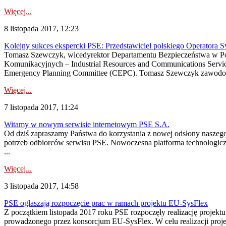
Więcej...
8 listopada 2017, 12:23
Kolejny sukces ekspercki PSE: Przedstawiciel polskiego Operatora
Tomasz Szewczyk, wicedyrektor Departamentu Bezpieczeństwa w Po
Komunikacyjnych – Industrial Resources and Communications Ser
Emergency Planning Committee (CEPC). Tomasz Szewczyk zawodowo
Więcej...
7 listopada 2017, 11:24
Witamy w nowym serwisie internetowym PSE S.A.
Od dziś zapraszamy Państwa do korzystania z nowej odsłony naszego
potrzeb odbiorców serwisu PSE. Nowoczesna platforma technologiczn
...
Więcej...
3 listopada 2017, 14:58
PSE ogłaszają rozpoczęcie prac w ramach projektu EU-SysFlex
Z początkiem listopada 2017 roku PSE rozpoczęły realizację projektu b
prowadzonego przez konsorcjum EU-SysFlex. W celu realizacji proje