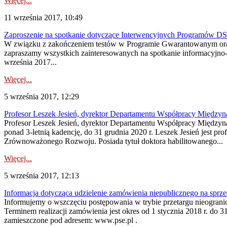
Więcej...
11 września 2017, 10:49
Zaproszenie na spotkanie dotyczące Interwencyjnych Programów D
W związku z zakończeniem testów w Programie Gwarantowanym oraz
zapraszamy wszystkich zainteresowanych na spotkanie informacyjno-
września 2017...
Więcej...
5 września 2017, 12:29
Profesor Leszek Jesień, dyrektor Departamentu Współpracy Międz
Profesor Leszek Jesień, dyrektor Departamentu Współpracy Między
ponad 3-letnią kadencję, do 31 grudnia 2020 r. Leszek Jesień jest 
Zrównoważonego Rozwoju. Posiada tytuł doktora habilitowanego...
Więcej...
5 września 2017, 12:13
Informacja dotycząca udzielenie zamówienia niepublicznego na sprzed
Informujemy o wszczęciu postępowania w trybie przetargu nieogranic
Terminem realizacji zamówienia jest okres od 1 stycznia 2018 r. do
zamieszczone pod adresem: www.pse.pl .