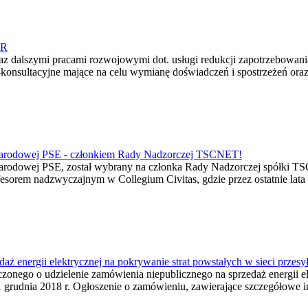
SR
 dalszymi pracami rozwojowymi dot. usługi redukcji zapotrzebowan
konsultacyjne mające na celu wymianę doświadczeń i spostrzeżeń oraz
ynarodowej PSE - członkiem Rady Nadzorczej TSCNET!
narodowej PSE, został wybrany na członka Rady Nadzorczej spółki 
profesorem nadzwyczajnym w Collegium Civitas, gdzie przez ostatnie l
aż energii elektrycznej na pokrywanie strat powstałych w sieci przesy
zonego o udzielenie zamówienia niepublicznego na sprzedaż energii el
 31 grudnia 2018 r. Ogłoszenie o zamówieniu, zawierające szczegółowe