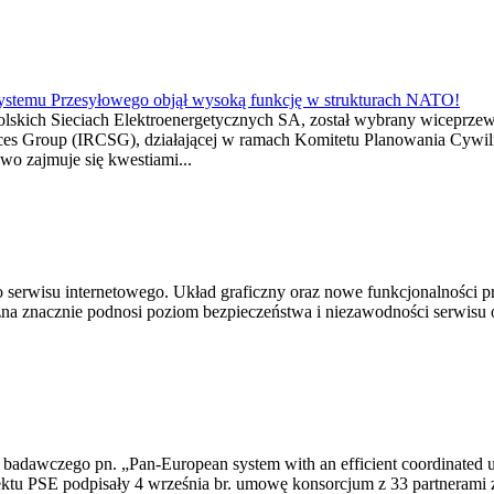
 Systemu Przesyłowego objął wysoką funkcję w strukturach NATO!
lskich Sieciach Elektroenergetycznych SA, został wybrany wicepr
vices Group (IRCSG), działającej w ramach Komitetu Planowania C
 zajmuje się kwestiami...
 serwisu internetowego. Układ graficzny oraz nowe funkcjonalności 
a znacznie podnosi poziom bezpieczeństwa i niezawodności serwisu o
adawczego pn. „Pan-European system with an efficient coordinated use o
ktu PSE podpisały 4 września br. umowę konsorcjum z 33 partnerami 