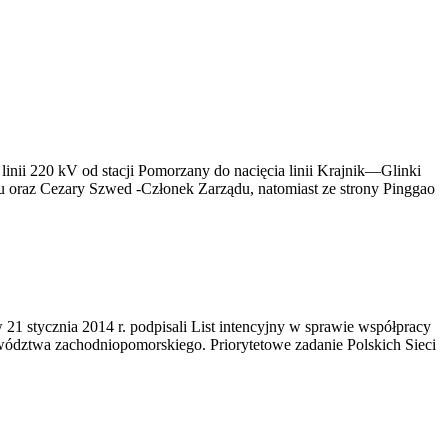
linii 220 kV od stacji Pomorzany do nacięcia linii Krajnik—Glinki
u oraz Cezary Szwed -Członek Zarządu, natomiast ze strony Pinggao
 stycznia 2014 r. podpisali List intencyjny w sprawie współpracy
ojewództwa zachodniopomorskiego. Priorytetowe zadanie Polskich Sieci