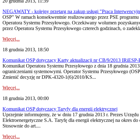
20 grudnia 2013, 11:39
NEGAWATY - kolejny przetarg na zakup usługi "Praca Interwencyjn
OSP" W ramach konsekwentnie realizowanego przez PSE programu roz
Operatora Systemu Przesyłowego. Oczekiwany wolumen pozyskanyc
przez Operatora Systemu Przesyłowego czterech godzinach, o zadekl
Więcej...
18 grudnia 2013, 18:50
Komunikat OSP dotyczący Karty aktualizacji nr CB/9/2013 IRiESP-
Komunikat Operatora Systemu Przesyłowego z dnia 18 grudnia 2013 r. 
ograniczeniami systemowymi. Operator Systemu Przesyłowego (OSP) 
Zmienić decyzję nr DPK-4320-1(6)/2010/KS...
Więcej...
18 grudnia 2013, 00:00
Komunikat OSP dotyczący Taryfy dla energii elektrycznej
Uprzejmie informujemy, że w dniu 17 grudnia 2013 r. Prezes Urzęd
Elektroenergetyczne S.A. Taryfę dla energii elektrycznej na okres d
Stosownie do art....
Więcej...