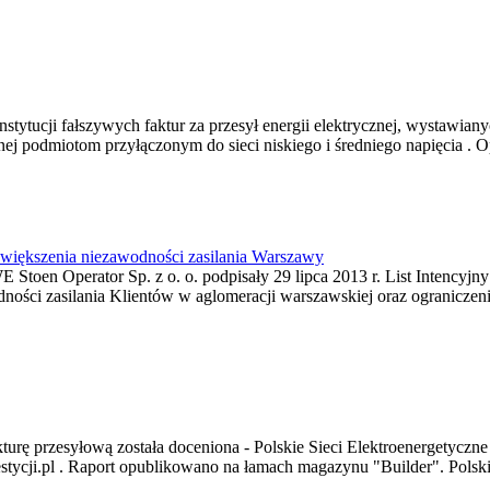
nstytucji fałszywych faktur za przesył energii elektrycznej, wystawia
nej podmiotom przyłączonym do sieci niskiego i średniego napięcia . Opł
zwiększenia niezawodności zasilania Warszawy
 Stoen Operator Sp. z o. o. podpisały 29 lipca 2013 r. List Intencyjny 
dności zasilania Klientów w aglomeracji warszawskiej oraz ogranicz
urę przesyłową została doceniona - Polskie Sieci Elektroenergetyczne
ji.pl . Raport opublikowano na łamach magazynu "Builder". Polskie S