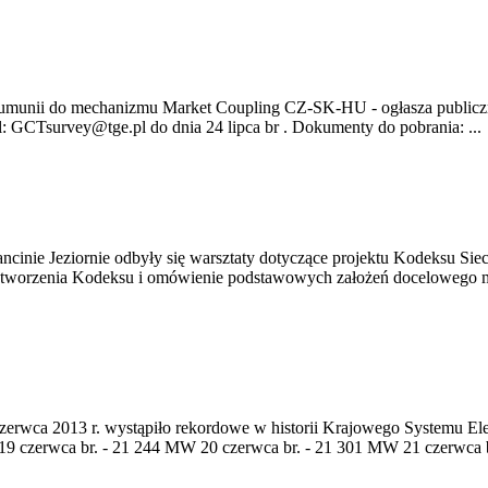
Rumunii do mechanizmu Market Coupling CZ-SK-HU - ogłasza publiczn
il: GCTsurvey@tge.pl do dnia 24 lipca br . Dokumenty do pobrania: ...
tancinie Jeziornie odbyły się warsztaty dotyczące projektu Kodeksu Sie
 tworzenia Kodeksu i omówienie podstawowych założeń docelowego mod
czerwca 2013 r. wystąpiło rekordowe w historii Krajowego Systemu El
 19 czerwca br. - 21 244 MW 20 czerwca br. - 21 301 MW 21 czerwca 