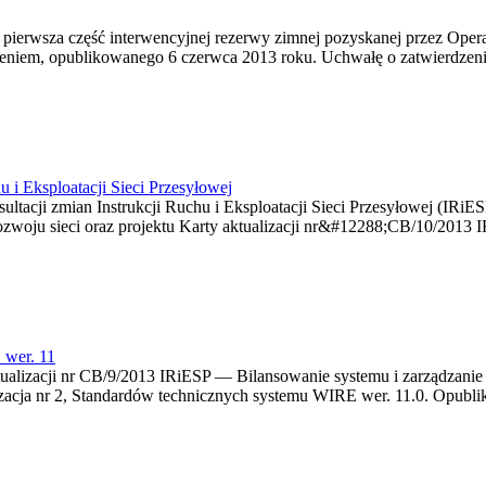
ierwsza część interwencyjnej rezerwy zimnej pozyskanej przez Oper
zeniem, opublikowanego 6 czerwca 2013 roku. Uchwałę o zatwierdzeni
 i Eksploatacji Sieci Przesyłowej
acji zmian Instrukcji Ruchu i Eksploatacji Sieci Przesyłowej (IRiES
rozwoju sieci oraz projektu Karty aktualizacji nr&#12288;CB/10/2013 
 wer. 11
tualizacji nr CB/9/2013 IRiESP — Bilansowanie systemu i zarządzan
ualizacja nr 2, Standardów technicznych systemu WIRE wer. 11.0. Opub