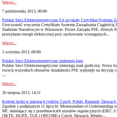
Więcej...
7 października 2013, 00:00
Polskie Sieci Elektroenergetyczne SA uzyskały Certyfikat Systemu Z
Uroczystość wręczenia Certyfikatu Systemu Zarządzania Ciągłością D
Stadionie Narodowym w Warszawie. Prezes Zarządu PSE, Henryk Majchr
przesyłania energii elektrycznej przy zachowaniu wymaganych...
Więcej...
2 września 2013, 00:00
Polskie Sieci Elektroenergetyczne zmieniają logo
Polskie Sieci Elektroenergetyczne zmieniają znak graficzny. Nowy lo
rozwój wszystkich obszarów działalności PSE wpłynęły na decyzję o 
-...
Więcej...
26 sierpnia 2013, 14:11
Kolejne kroki w integracji rynków Czech, Polski, Rumunii, Słowacji
Zgodnie z podpisanym 11 lipca br. Memorandum of Understanding w 
MC składający się z przedstawicieli urzedów regulacyjnych (ERÚ,
OKTE, HUPX, TGE i OPCOM) z Czech, Słowacji, Wegier,...