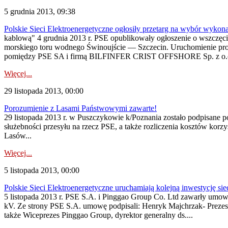
5 grudnia 2013, 09:38
Polskie Sieci Elektroenergetyczne ogłosiły przetarg na wybór wykon
kablową" 4 grudnia 2013 r. PSE opublikowały ogłoszenie o wszczęci
morskiego toru wodnego Świnoujście — Szczecin. Uruchomienie proce
pomiędzy PSE SA i firmą BILFINFER CRIST OFFSHORE Sp. z o.o., k
Więcej...
29 listopada 2013, 00:00
Porozumienie z Lasami Państwowymi zawarte!
29 listopada 2013 r. w Puszczykowie k/Poznania zostało podpisan
służebności przesyłu na rzecz PSE, a także rozliczenia kosztów kor
Lasów...
Więcej...
5 listopada 2013, 00:00
Polskie Sieci Elektroenergetyczne uruchamiają kolejną inwestycję si
5 listopada 2013 r. PSE S.A. i Pinggao Group Co. Ltd zawarły umo
kV. Ze strony PSE S.A. umowę podpisali: Henryk Majchrzak- Prezes 
także Wiceprezes Pinggao Group, dyrektor generalny ds....