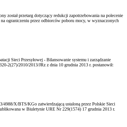
y został przetarg dotyczący redukcji zapotrzebowania na polecenie
na ograniczeniu przez odbiorców poboru mocy, w wyznaczonych
tacji Sieci Przesyłowej - Bilansowanie systemu i zarządzanie
20-2(27)/2010/2013/JRz z dnia 10 grudnia 2013 r. postanowił:
3/4988/X/BTS/KGo zatwierdzającą ustaloną przez Polskie Sieci
. opublikowana w Biuletynie URE Nr 229(1574) 17 grudnia 2013 r.