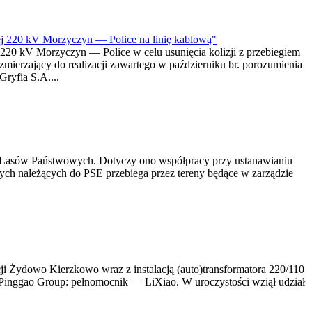
nej 220 kV Morzyczyn — Police na linię kablową"
 220 kV Morzyczyn — Police w celu usunięcia kolizji z przebiegiem
ierzający do realizacji zawartego w październiku br. porozumienia
ryfia S.A....
mi Lasów Państwowych. Dotyczy ono współpracy przy ustanawianiu
owych należących do PSE przebiega przez tereny będące w zarządzie
 Żydowo Kierzkowo wraz z instalacją (auto)transformatora 220/110
 Pinggao Group: pełnomocnik — LiXiao. W uroczystości wziął udział