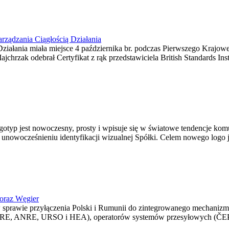
arządzania Ciągłością Działania
ziałania miała miejsce 4 października br. podczas Pierwszego Krajowe
zak odebrał Certyfikat z rąk przedstawiciela British Standards Inst
gotyp jest nowoczesny, prosty i wpisuje się w światowe tendencje kom
unowocześnieniu identyfikacji wizualnej Spółki. Celem nowego logo j
 oraz Węgier
sprawie przyłączenia Polski i Rumunii do zintegrowanego mechanizmu
 URE, ANRE, URSO i HEA), operatorów systemów przesyłowych (ČEPS,