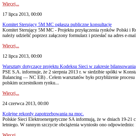
Więcej...
17 lipca 2013, 00:00
Komitet Sterujący 5M MC ogłasza publiczne konsultacje
Komitet Sterujący 5M MC - Projektu przyłączenia rynków Polski i 
należy udzielić poprzez załączony formularz i przesłać na adres e-ma
Więcej...
12 lipca 2013, 00:00
Warsztaty dotyczące projektu Kodeksu Sieci w zakresie bilansowania
PSE S.A. informuje, że 2 sierpnia 2013 r. w siedzibie spółki w Kons
Balancing — NC EB) . Celem warsztatów było przybliżenie procesu
polskim uczestnikom rynku...
Więcej...
24 czerwca 2013, 00:00
Kolejne rekordy zapotrzebowania na moc.
Polskie Sieci Elektroenergetyczne SA informują, że w dniach 19-21 
letniego. W rannym szczycie obciążenia wyniosło ono odpowiednio:
Więcej...