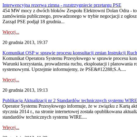
Interwencyjna rezerwa zimna - rozstrzygniecie przetargu PSE
454 MW mocy z dwóch bloków Zespołu Elektrowni Dolan Odra - to p
zamówienia publicznego, prowadzonego w trybie negocjacji z ogłos
Zarząd PSE podjął 18 grudnia...
Więcej...
20 grudnia 2013, 19:37
Komunikat OSP w sprawie procesu konsultacji zmian Instrukcji Ruchu
Komunikat Operatora Systemu Przesyłowego w sprawie procesu konsult
Warunki korzystania, prowadzenia ruchu, eksploatacji i planowania 
systemowymi. Uprzejmie informujemy, że PSE&#12288;S.A....
Więcej...
20 grudnia 2013, 19:13
Publikacja Aktualizacji nr 2 Standardów technicznych systemu WIRE
Operator Systemu Przesyłowego informuje, że w związku z Kartą ak
stycznia 2014 r., na stronie internetowej została opublikowana akt
standardów technicznych systemu WIRE....
Więcej...