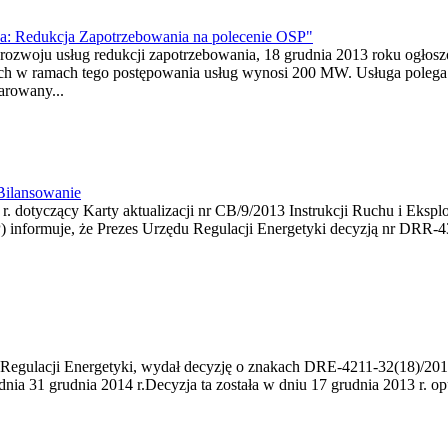
a: Redukcja Zapotrzebowania na polecenie OSP"
woju usług redukcji zapotrzebowania, 18 grudnia 2013 roku ogłoszon
h w ramach tego postępowania usług wynosi 200 MW. Usługa polega 
arowany...
Bilansowanie
dotyczący Karty aktualizacji nr CB/9/2013 Instrukcji Ruchu i Eksploa
informuje, że Prezes Urzędu Regulacji Energetyki decyzją nr DRR-43
u Regulacji Energetyki, wydał decyzję o znakach DRE-4211-32(18)/201
o dnia 31 grudnia 2014 r.Decyzja ta została w dniu 17 grudnia 2013 r