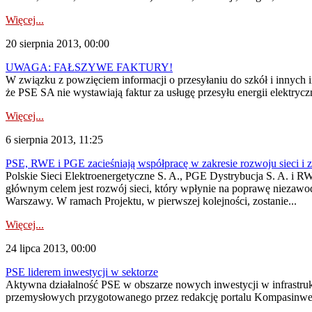
Więcej...
20 sierpnia 2013, 00:00
UWAGA: FAŁSZYWE FAKTURY!
W związku z powzięciem informacji o przesyłaniu do szkół i innych i
że PSE SA nie wystawiają faktur za usługę przesyłu energii elektrycz
Więcej...
6 sierpnia 2013, 11:25
PSE, RWE i PGE zacieśniają współpracę w zakresie rozwoju sieci i 
Polskie Sieci Elektroenergetyczne S. A., PGE Dystrybucja S. A. i RWE
głównym celem jest rozwój sieci, który wpłynie na poprawę niezawo
Warszawy. W ramach Projektu, w pierwszej kolejności, zostanie...
Więcej...
24 lipca 2013, 00:00
PSE liderem inwestycji w sektorze
Aktywna działalność PSE w obszarze nowych inwestycji w infrastrukt
przemysłowych przygotowanego przez redakcję portalu Kompasinwestyc