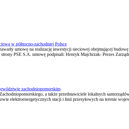
ieciową w północno-zachodniej Polsce
zawarły umowę na realizację inwestycji sieciowej obejmującej budowę 
e strony PSE S.A. umowę podpisali: Henryk Majchrzak- Prezes Zarząd
ojewództwie zachodniopomorskim
odniopomorskiego, a także przedstawiciele lokalnych samorządów 21
udowie elektroenergetycznych stacji i linii przesyłowych na terenie w