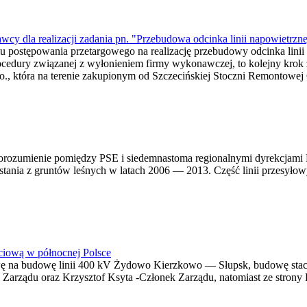
awcy dla realizacji zadania pn. "Przebudowa odcinka linii napowietrz
u postępowania przetargowego na realizację przebudowy odcinka linii
dury związanej z wyłonieniem firmy wykonawczej, to kolejny krok zm
tóra na terenie zakupionym od Szczecińskiej Stoczni Remontowej G
e porozumienie pomiędzy PSE i siedemnastoma regionalnymi dyrekcja
zystania z gruntów leśnych w latach 2006 — 2013. Część linii przesył
eciową w północnej Polsce
wę na budowę linii 400 kV Żydowo Kierzkowo — Słupsk, budowę stacji
Zarządu oraz Krzysztof Ksyta -Członek Zarządu, natomiast ze strony