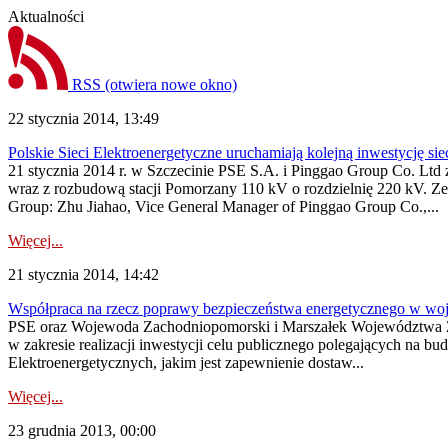
Aktualności
RSS
(otwiera nowe okno)
22 stycznia 2014, 13:49
Polskie Sieci Elektroenergetyczne uruchamiają kolejną inwestycję s
21 stycznia 2014 r. w Szczecinie PSE S.A. i Pinggao Group Co. Ltd 
wraz z rozbudową stacji Pomorzany 110 kV o rozdzielnię 220 kV. Z
Group: Zhu Jiahao, Vice General Manager of Pinggao Group Co.,...
Więcej...
21 stycznia 2014, 14:42
Współpraca na rzecz poprawy bezpieczeństwa energetycznego w w
PSE oraz Wojewoda Zachodniopomorski i Marszałek Województwa Zach
w zakresie realizacji inwestycji celu publicznego polegających na b
Elektroenergetycznych, jakim jest zapewnienie dostaw...
Więcej...
23 grudnia 2013, 00:00