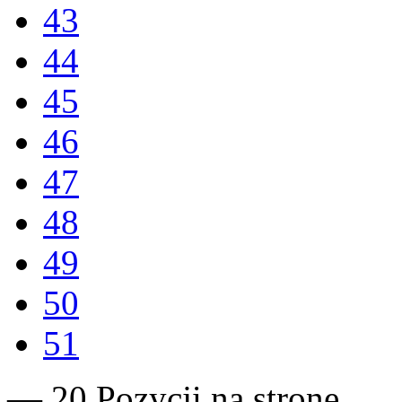
43
44
45
46
47
48
49
50
51
— 20 Pozycji na stronę