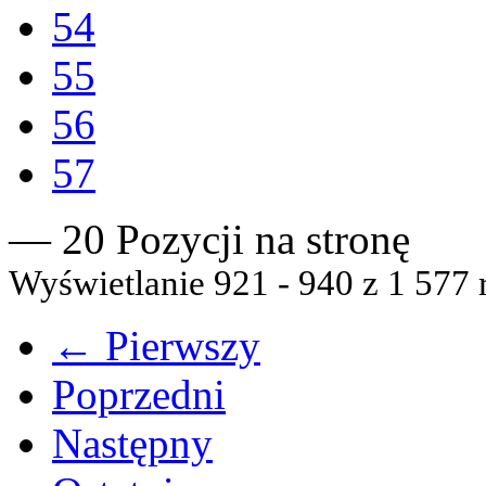
54
55
56
57
— 20 Pozycji na stronę
Wyświetlanie 921 - 940 z 1 577 
← Pierwszy
Poprzedni
Następny