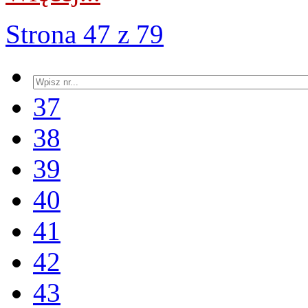
Strona 47 z 79
37
38
39
40
41
42
43