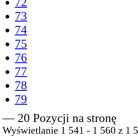
72
73
74
75
76
77
78
79
— 20 Pozycji na stronę
Wyświetlanie 1 541 - 1 560 z 1 5