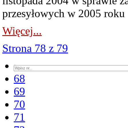
listopada 2004 w sprawie z
przesyłowych w 2005 roku 
Więcej...
Strona 78 z 79
68
69
70
71