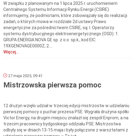
W związku z planowanym na 1 lipca 2025 r. uruchomieniem
Centralnego Systemu Informacji Rynku Energii (CSIRE)
informujemy, że podmiotami, które zobowiązały się do realizacji
zadań, o których mowa w rozdziale 2d ustawy Prawo
energetyczne za pośrednictwem CSIRE, są: I. Operatorzy
systemu dystrybucyjnego elektroenergetycznego (OSD): 1.
GRUPA ENERGIA NOVA GE sp. z o.o. sp.k., kod EIC:
19XGENOVAGE0000Z; 2....
Więcej...
27 maja 2025, 09:41
Mistrzowska pierwsza pomoc
12 drużyn wzięło udział w trzeciej edycji mistrzostw w udzielaniu
pierwszej pomocy o puchar prezesa PSE. Wygrała drużyna spółki
Victor Energy, na drugim miejscu znalazł się zespół Enprom, a na
trzecim pracownicy bydgoskiego oddziału PSE. Mistrzostwa
odbyły się w dniach 13-15 maja i były połączone z warsztatami z