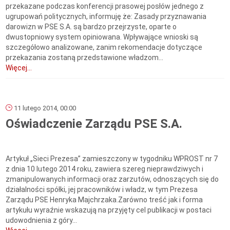
przekazane podczas konferencji prasowej posłów jednego z
ugrupowań politycznych, informuję że: Zasady przyznawania
darowizn w PSE S.A. są bardzo przejrzyste, oparte o
dwustopniowy system opiniowana. Wpływające wnioski są
szczegółowo analizowane, zanim rekomendacje dotyczące
przekazania zostaną przedstawione władzom...
Więcej...
11 lutego 2014, 00:00
Oświadczenie Zarządu PSE S.A.
Artykuł „Sieci Prezesa” zamieszczony w tygodniku WPROST nr 7
z dnia 10 lutego 2014 roku, zawiera szereg nieprawdziwych i
zmanipulowanych informacji oraz zarzutów, odnoszących się do
działalności spółki, jej pracowników i władz, w tym Prezesa
Zarządu PSE Henryka Majchrzaka.Zarówno treść jak i forma
artykułu wyraźnie wskazują na przyjęty cel publikacji w postaci
udowodnienia z góry...