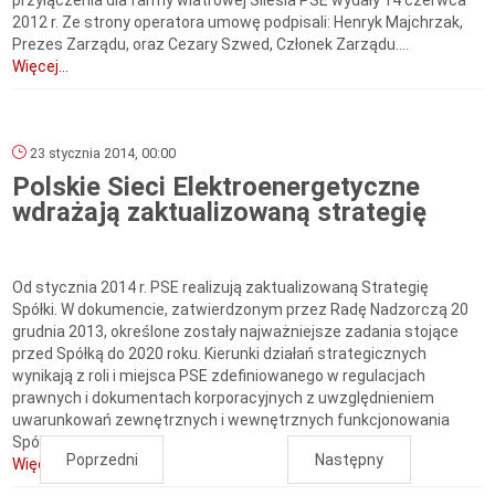
przyłączenia dla farmy wiatrowej Silesia PSE wydały 14 czerwca
2012 r. Ze strony operatora umowę podpisali: Henryk Majchrzak,
Prezes Zarządu, oraz Cezary Szwed, Członek Zarządu....
Więcej...
23 stycznia 2014, 00:00
Polskie Sieci Elektroenergetyczne
wdrażają zaktualizowaną strategię
Od stycznia 2014 r. PSE realizują zaktualizowaną Strategię
Spółki. W dokumencie, zatwierdzonym przez Radę Nadzorczą 20
grudnia 2013, określone zostały najważniejsze zadania stojące
przed Spółką do 2020 roku. Kierunki działań strategicznych
wynikają z roli i miejsca PSE zdefiniowanego w regulacjach
prawnych i dokumentach korporacyjnych z uwzględnieniem
uwarunkowań zewnętrznych i wewnętrznych funkcjonowania
Spółki. ...
Poprzedni
Następny
Więcej...