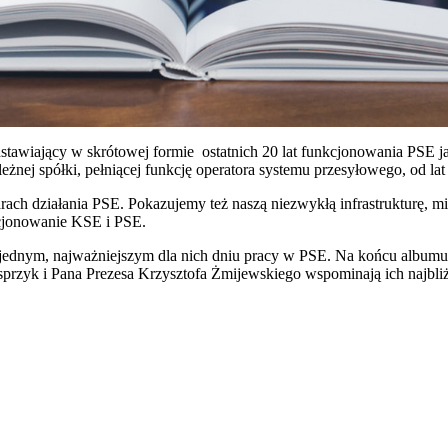
wiający w skrótowej formie ostatnich 20 lat funkcjonowania PSE jak
żnej spółki, pełniącej funkcję operatora systemu przesyłowego, od lat
ch działania PSE. Pokazujemy też naszą niezwykłą infrastrukturę, mi
kcjonowanie KSE i PSE.
jednym, najważniejszym dla nich dniu pracy w PSE. Na końcu albumu z
Kasprzyk i Pana Prezesa Krzysztofa Żmijewskiego wspominają ich najbli